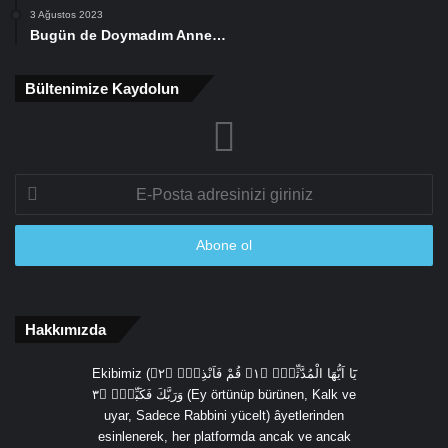
3 Ağustos 2023
Bugün de Doymadım Anne…
Bültenimize Kaydolun
E-
Posta
adresinizi
giriniz
Hakkımızda
Ekibimiz (يَٓا اَيُّهَا الْمُدَّثِّرُۙ ﴿١﴾ قُمْ فَاَنْذِرْۙ ﴿٢﴾
وَرَبَّكَ فَكَبِّرْۙ ﴿٣ (Ey örtünüp bürünen, Kalk ve
uyar, Sadece Rabbini yücelt) âyetlerinden
esinlenerek, her platformda ancak ve ancak