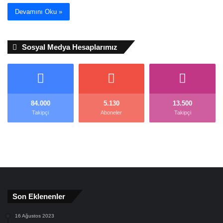
Devamını Oku »
Sosyal Medya Hesaplarımız
84.000
5.130
13.500
Takipçi
Aboneler
Takipçi
Son Eklenenler
16 Ağustos 2023