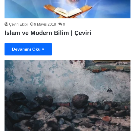
Çeviri Ekibi
9 Mayıs 2018
0
İslam ve Modern Bilim | Çeviri
Devamını Oku »