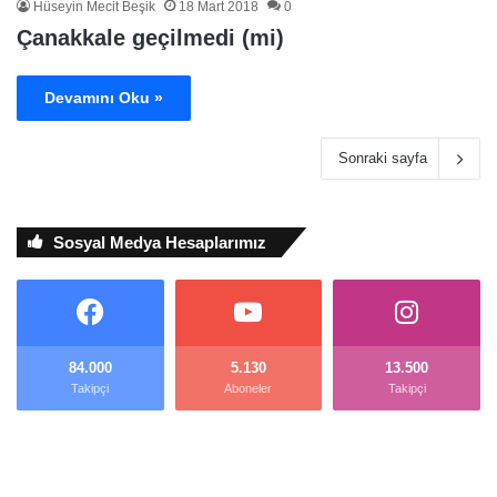
Hüseyin Mecit Beşik
18 Mart 2018
0
Çanakkale geçilmedi (mi)
Devamını Oku »
Sonraki sayfa
Sosyal Medya Hesaplarımız
84.000
5.130
13.500
Takipçi
Aboneler
Takipçi