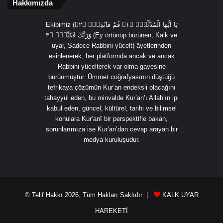
Hakkımızda
Ekibimiz (يَٓا اَيُّهَا الْمُدَّثِّرُۙ ﴿١﴾ قُمْ فَاَنْذِرْۙ ﴿٢﴾
وَرَبَّكَ فَكَبِّرْۙ ﴿٣ (Ey örtünüp bürünen, Kalk ve
uyar, Sadece Rabbini yücelt) âyetlerinden
esinlenerek, her platformda ancak ve ancak
Rabbini yücelterek var olma gayesine
bürünmüştür. Ümmet coğrafyasının düştüğü
tefrikaya çözümün Kur’an endeksli olacağını
tahayyül eden, bu minvalde Kur’an’ı Allah’ın ipi
kabul eden, güncel, kültürel, tarihi ve bilimsel
konulara Kur’anî bir perspektifle bakan,
sorunlarımıza ise Kur’an’dan cevap arayan bir
medya kuruluşudur.
© Telif Hakkı 2026, Tüm Hakları Saklıdır |
KALK UYAR
HAREKETİ