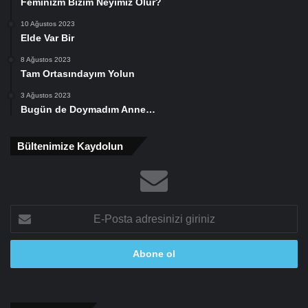
Feminizm Bizim Neyimiz Olur?
10 Ağustos 2023
Elde Var Bir
8 Ağustos 2023
Tam Ortasındayım Yolun
3 Ağustos 2023
Bugün de Doymadım Anne…
Bültenimize Kaydolun
E-
Posta
adresinizi
giriniz