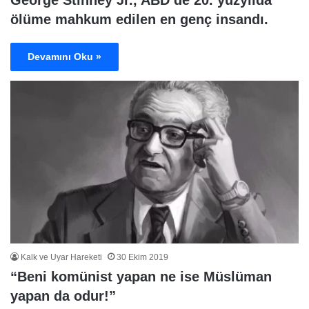
George Stinney Jr., ABD’de 20. yüzyılda
ölüme mahkum edilen en genç insandı.
Devamını Oku »
Kalk ve Uyar Hareketi
30 Ekim 2019
“Beni komünist yapan ne ise Müslüman
yapan da odur!”