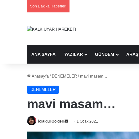
Son Dakika Haberleri
ANA SAYFA
YAZILAR
GÜNDEM
ARAŞ
Anasayfa
/
DENEMELER
/
mavi masam…
DENEMELER
mavi masam…
Bir
İclalgül Gölgeli
1 Ocak 2021
e-
posta