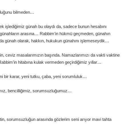
lduğunu bilmeden…
ek işlediğimiz günah bu olaydı da, sadece bunun hesabını
ibi günahların arasına… Rabbim’in hükmü geçmeden, günahın
ı da günah olarak, hakkın, hukukun günahını işlemeseydik…
izin, ceviz masalarımızın başında. Namazlarımızı da vakti vaktine
Rabbim’in hitabına kulak vermeden geçirdiğimiz yıllar…
eni bir karar, yeni tutku, çaba, yeni sorumluluk…
ığımız, bencilliğimiz, sorumsuzluğumuz…
etin, sorumsuzluğun arasında gözlerim seni arıyor mavi tahta