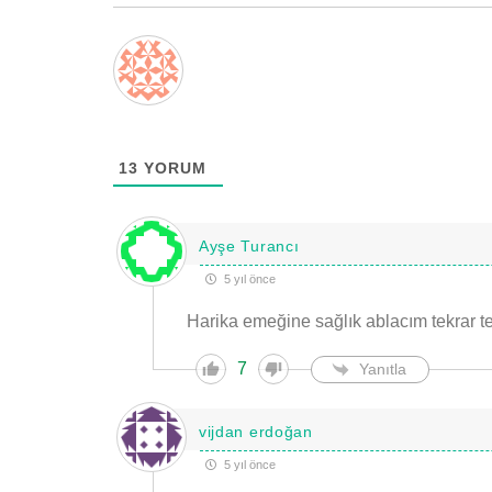
13
YORUM
Ayşe Turancı
5 yıl önce
Harika emeğine sağlık ablacım tekrar 
7
Yanıtla
vijdan erdoğan
5 yıl önce