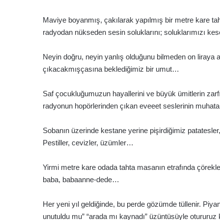
Maviye boyanmış, çakılarak yapılmış bir metre kare ta
radyodan nükseden sesin soluklarını; soluklarımızı keser
Neyin doğru, neyin yanlış olduğunu bilmeden on liraya al
çıkacakmışçasına beklediğimiz bir umut…
Saf çocukluğumuzun hayallerini ve büyük ümitlerin zarf
radyonun hopörlerinden çıkan eveeet seslerinin muhat
Sobanın üzerinde kestane yerine pişirdiğimiz patatesler
Pestiller, cevizler, üzümler…
Yirmi metre kare odada tahta masanın etrafında çöreklen
baba, babaanne-dede…
Her yeni yıl geldiğinde, bu perde gözümde tüllenir. Piyan
unutuldu mu” “arada mı kaynadı” üzüntüsüyle otururuz 