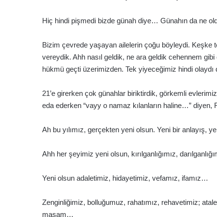
Hiç hindi pişmedi bizde günah diye… Günahın da ne o
Bizim çevrede yaşayan ailelerin çoğu böyleydi. Keşke t
vereydik. Ahh nasıl geldik, ne ara geldik cehennem g
hükmü geçti üzerimizden. Tek yiyeceğimiz hindi olayd
21’e girerken çok günahlar biriktirdik, görkemli evlerim
eda ederken “vayy o namaz kılanların haline…” diyen, 
Ah bu yılımız, gerçekten yeni olsun. Yeni bir anlayış, y
Ahh her şeyimiz yeni olsun, kırılganlığımız, darılganl
Yeni olsun adaletimiz, hidayetimiz, vefamız, ifamız…
Zenginliğimiz, bolluğumuz, rahatımız, rehavetimiz; atal
masam…