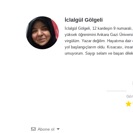
İclalgül Gölgeli
İclalgül Gölgeli, 12 kardeşin 9 numara
yüksek öğrenimini Ankara Gazi Üniversit
virgülüm. Yazar değilim. Hayatıma dair ç
yol başlangıçlarım oldu. Kısacası, ins
umuyorum. Saygı selam ve başarı dilekl
Gön
Abone ol