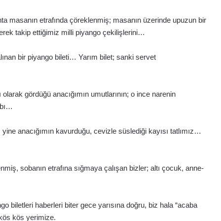
hta masanın etrafında çöreklenmiş; masanın üzerinde upuzun bir
ek takip ettiğimiz milli piyango çekilişlerini…
ınan bir piyango bileti… Yarım bilet; sanki servet
ı olarak gördüğü anacığımın umutlarının; o ince narenin
abı…
, yine anacığımın kavurduğu, cevizle süslediği kayısı tatlımız…
miş, sobanın etrafına sığmaya çalışan bizler; altı çocuk, anne-
go biletleri haberleri biter gece yarısına doğru, biz hala “acaba
kös kös yerimize.