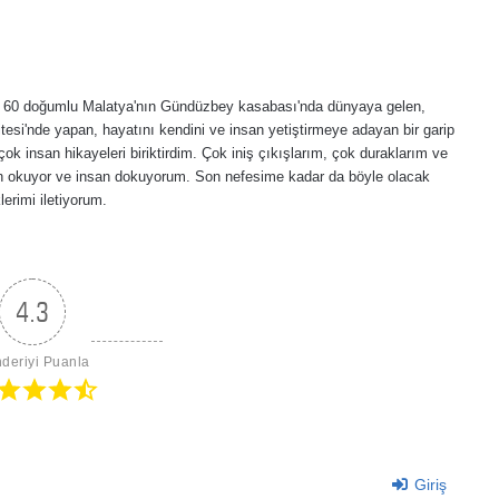
lı, 60 doğumlu Malatya'nın Gündüzbey kasabası'nda dünyaya gelen,
esi'nde yapan, hayatını kendini ve insan yetiştirmeye adayan bir garip
ok insan hikayeleri biriktirdim. Çok iniş çıkışlarım, çok duraklarım ve
an okuyor ve insan dokuyorum. Son nefesime kadar da böyle olacak
erimi iletiyorum.
4.3
deriyi Puanla
Giriş