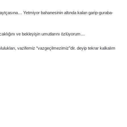
kaytçasına… Yetmiyor bahanesinin altında kalan garip-guraba-
ıcaklığını ve bekleyişin umutlarını özlüyorum…
mlulukları, vazifemiz “vazgeçilmezimiz”dir. deyip tekrar kalkalım