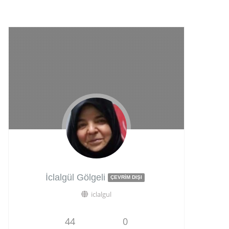
İclalgül Gölgeli
ÇEVRIM DIŞI
iclalgul
44
0