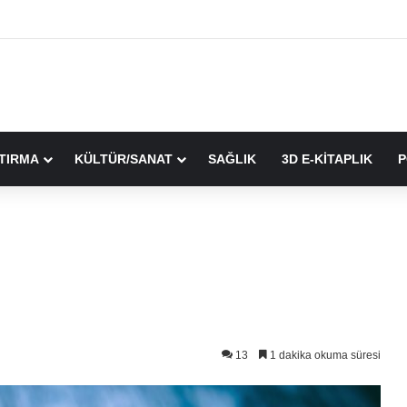
TIRMA
KÜLTÜR/SANAT
SAĞLIK
3D E-KİTAPLIK
P
13
1 dakika okuma süresi