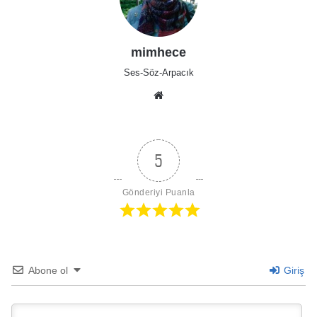
mimhece
Ses-Söz-Arpacık
Web
sitesi
5
Gönderiyi Puanla
Abone ol
Giriş