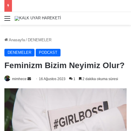
Menü
Anasayfa
/
DENEMELER
DENEMELER
PODCAST
Feminizm Bizim Neyimiz Olur?
Bir
mimhece
16 Ağustos 2023
1
2 dakika okuma süresi
e-
posta
göndermek