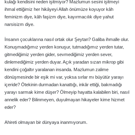
kulağı kendisini neden işitmiyor? Mazlumun sesini işitmeyi
ihmal ettiğimiz her hikâyeyi Allah önümüze koyuyor kâh
feminizm diye, kâh faşizm diye, kayırmacılık diye yahut
narsisizm diye.
İnsanın çocuklarına nasıl ortak olur Şeytan? Galiba ihmalle olur.
Konuşmadığımız yerden konuşur, tutmadığımız yerden tutar,
gitmediğimiz yerden gider, sevmediğimiz yerden sever,
dinlemediğimiz yerden duyar. Açık yaradan sızan mikrop gibi
kendini çoğaltır yaralanan insanda. Mazlumun zalime
dönüşmesinde bir eşik mi var, yoksa sırlar mı büyütür yarayı
içeride? Ötekinin durmadan kanattığı, inkâr ettiği, bakmadığı
yarayı sarmak kime düşer? Ölmeyip hayatta kalabilen biri, nasıl
annelik eder? Bilinmeyen, duyulmayan hikayeler kime hizmet
eder?
Ahireti olmayan bir dünyaya inanmıyorum.