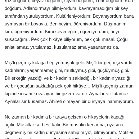
Kız doğdum, beyaz doğdum, siyah doğdum, Türk doğdum, Kürt
doğdum. Adlandırmayı bilmiyordum, kavrayamadığım bir şey
tarafından yutuluyordum. Kültürleniyordum: Boyanıyordum bana
uymayan bir boyayla. Ben neyim, öğreniyordum. Düşmanım
kim, öğreniyordum. Kimi seveceğim, öğreniyordum, neyi
susacağımı. Pek çok hikâye biliyorum, pek çok masal. Çoğu
anlatılamaz, yutulamaz, kusulamaz ama yaşanamaz da.
Miş’li geçmiş kulağa hep yumuşak gelir. Miş’li bir geçmişi vardır
kadınların; yaşanmamış gibi, mutluymuş gibi, güçlüymüş gibi.
Bir erkeğin yazdığı ve bir kadının sakladığı, bir kadının yazdığı
ve bir çocuğun sakladığı pek çok hikâye… Miş’li geçmiş zaman
kipinde insanı kovalayan bir gizem vardır. Aynalar sır tutamaz.
Aynalar sır kusamaz. Ahireti olmayan bir dünyaya inanmıyorum.
Ne zaman bir kadınla bir araya gelsem o hikayelerin kapağı
açılır. Masallar serbest kalır. Bir masalın kenarına, oyasına
değmemiş bir kadın dünyasına sahip miyiz, bilmiyorum. Motifler