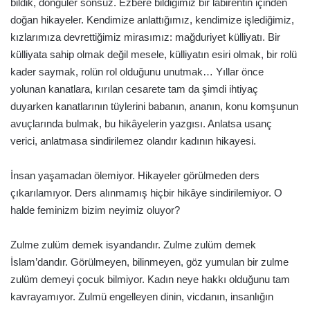
bildik, döngüler sonsuz. Ezbere bildiğimiz bir labirentin içinden
doğan hikayeler. Kendimize anlattığımız, kendimize işlediğimiz,
kızlarımıza devrettiğimiz mirasımız: mağduriyet külliyatı. Bir
külliyata sahip olmak değil mesele, külliyatın esiri olmak, bir rolü
kader saymak, rolün rol olduğunu unutmak… Yıllar önce
yolunan kanatlara, kırılan cesarete tam da şimdi ihtiyaç
duyarken kanatlarının tüylerini babanın, ananın, konu komşunun
avuçlarında bulmak, bu hikâyelerin yazgısı. Anlatsa usanç
verici, anlatmasa sindirilemez olandır kadının hikayesi.
İnsan yaşamadan ölemiyor. Hikayeler görülmeden ders
çıkarılamıyor. Ders alınmamış hiçbir hikâye sindirilemiyor. O
halde feminizm bizim neyimiz oluyor?
Zulme zulüm demek isyandandır. Zulme zulüm demek
İslam’dandır. Görülmeyen, bilinmeyen, göz yumulan bir zulme
zulüm demeyi çocuk bilmiyor. Kadın neye hakkı olduğunu tam
kavrayamıyor. Zulmü engelleyen dinin, vicdanın, insanlığın