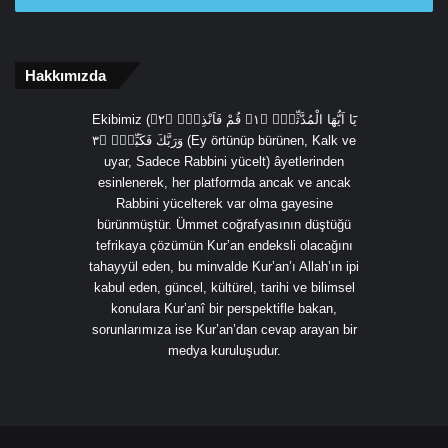
Hakkımızda
Ekibimiz (يَٓا اَيُّهَا الْمُدَّثِّرُۙ ﴿١﴾ قُمْ فَاَنْذِرْۙ ﴿٢﴾
وَرَبَّكَ فَكَبِّرْۙ ﴿٣ (Ey örtünüp bürünen, Kalk ve
uyar, Sadece Rabbini yücelt) âyetlerinden
esinlenerek, her platformda ancak ve ancak
Rabbini yücelterek var olma gayesine
bürünmüştür. Ümmet coğrafyasının düştüğü
tefrikaya çözümün Kur’an endeksli olacağını
tahayyül eden, bu minvalde Kur’an’ı Allah’ın ipi
kabul eden, güncel, kültürel, tarihi ve bilimsel
konulara Kur’anî bir perspektifle bakan,
sorunlarımıza ise Kur’an’dan cevap arayan bir
medya kuruluşudur.