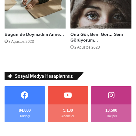
Bugün de Doymadım Anne…
Onu Gör, Beni Gör… Seni
Görüyorum…
3 Ağustos 2023
2 Ağustos 2023
Sosyal Medya Hesaplarımız
84.000
5.130
13.500
Takipçi
Aboneler
Takipçi