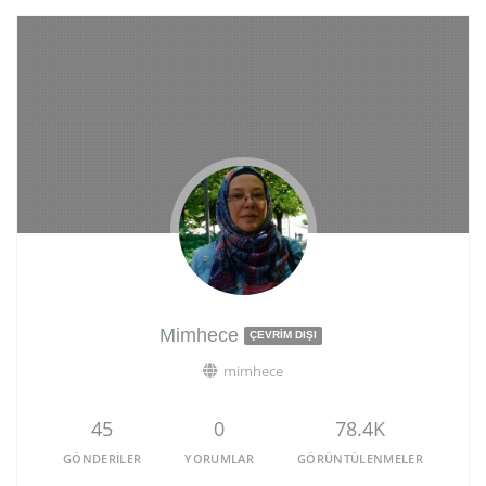
Mimhece
ÇEVRIM DIŞI
mimhece
45
0
78.4K
GÖNDERILER
YORUMLAR
GÖRÜNTÜLENMELER