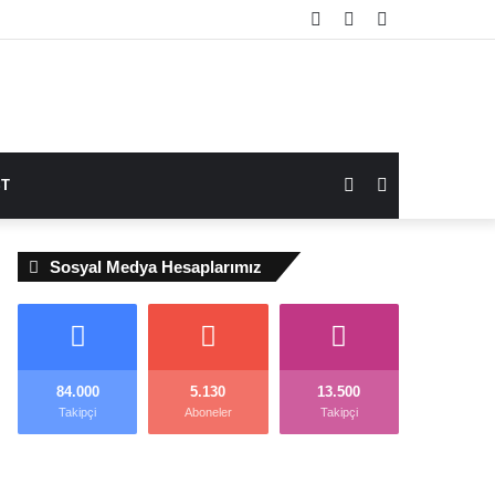
Instagram
YouTube
Facebook
Dış
Kenar
T
görünümü
Bölmesi
Sosyal Medya Hesaplarımız
değiştir
84.000
5.130
13.500
Takipçi
Aboneler
Takipçi