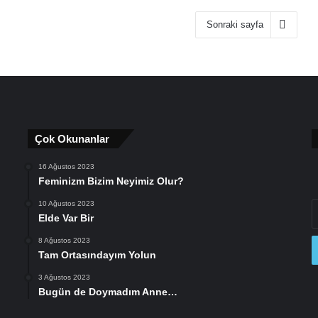
Sonraki sayfa
Çok Okunanlar
16 Ağustos 2023
Feminizm Bizim Neyimiz Olur?
10 Ağustos 2023
E
Elde Var Bir
P
a
8 Ağustos 2023
gi
Tam Ortasındayım Yolun
3 Ağustos 2023
Bugün de Doymadım Anne…