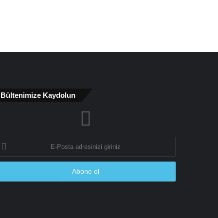
Bültenimize Kaydolun
-
osta
dresinizi
riniz