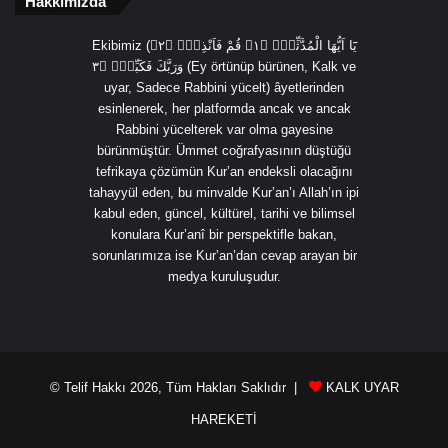
Hakkımızda
Ekibimiz (يَٓا اَيُّهَا الْمُدَّثِّرُۙ ﴿١﴾ قُمْ فَاَنْذِرْۙ ﴿٢﴾
وَرَبَّكَ فَكَبِّرْۙ ﴿٣ (Ey örtünüp bürünen, Kalk ve
uyar, Sadece Rabbini yücelt) âyetlerinden
esinlenerek, her platformda ancak ve ancak
Rabbini yücelterek var olma gayesine
bürünmüştür. Ümmet coğrafyasının düştüğü
tefrikaya çözümün Kur’an endeksli olacağını
tahayyül eden, bu minvalde Kur’an’ı Allah’ın ipi
kabul eden, güncel, kültürel, tarihi ve bilimsel
konulara Kur’anî bir perspektifle bakan,
sorunlarımıza ise Kur’an’dan cevap arayan bir
medya kuruluşudur.
© Telif Hakkı 2026, Tüm Hakları Saklıdır |
KALK UYAR
HAREKETİ