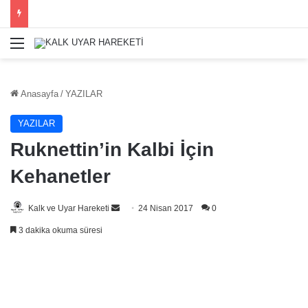
Menü
Anasayfa
/
YAZILAR
YAZILAR
Ruknettin’in Kalbi İçin
Kehanetler
Bir
Kalk ve Uyar Hareketi
24 Nisan 2017
0
e-
3 dakika okuma süresi
posta
göndermek