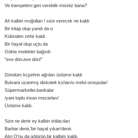
Ve trampetimi geri verebilir misiniz bana?
Ah kalbin moğolları ! size verecek ne kaldı
Bir kitap olup yandı da o
Külünden zehir kaldı
Bir hayal olup uçtu da
Gökte melekler bağırdı
”eve dön,eve dön!”
Döndüm ki;şehrin ağrıları üstüme kaldı
Bulvara uzanmış diskotek kızları/o melul orospular/
Süpermarketler,bankalar
/yani toplu insan mezarları/
Üstüme kaldı.
Size ne denir ey kalbin istilacıları
Barbar denir,’bir hayal yıkan’denir.
Alın O’nu da götürün,bir kalbim kaldı.