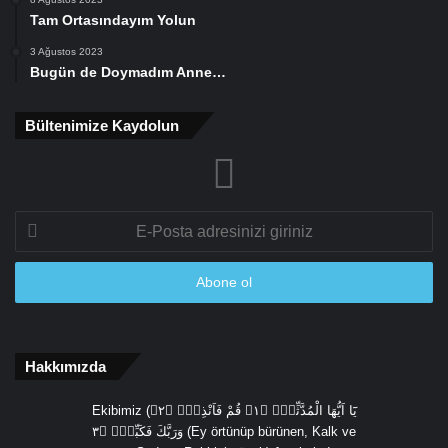
Tam Ortasındayım Yolun
3 Ağustos 2023
Bugün de Doymadım Anne…
Bültenimize Kaydolun
E-
Posta
adresinizi
giriniz
Hakkımızda
Ekibimiz (يَٓا اَيُّهَا الْمُدَّثِّرُۙ ﴿١﴾ قُمْ فَاَنْذِرْۙ ﴿٢﴾
وَرَبَّكَ فَكَبِّرْۙ ﴿٣ (Ey örtünüp bürünen, Kalk ve