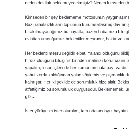
neden dostluk beklemeyecekmişiz? Neden kimseden b
Kimseden bir şey beklememe mottosunun yaygınlaşmasında
Bazı rahatsızlıkların toplumun kurumsallaşmış davranış
bırakılmayacağımız bu hayatta, bazen babamıza bile g
evlattan umduğumuz beklentiler meşrudur, haktır ve kar
Her beklenti meşru değildir elbet. Yalancı olduğunu bild
hırsız olduğunu bildiğiniz birinden malınızı korumasın
yapalım, insan işlerinde her zaman bir hata payı vardır.
yahut zorda kaldığından yalan söylemiş ve pişmanlık 
kalmıştır. Her iki şekilde de sorumluluk bize aittir. Bekl
atfettiğimiz bu sorumluluk duygusudur. Beklememek, üm
gibi…
İster yürüyelim ister oturalım, tam ortasındayız hayatın.