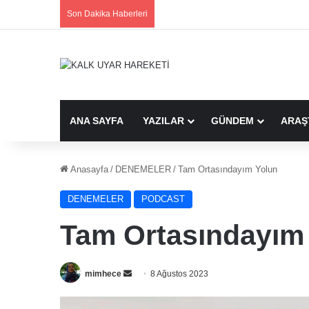
Son Dakika Haberleri
ANA SAYFA
YAZILAR
GÜNDEM
ARAŞ
Anasayfa
/
DENEMELER
/
Tam Ortasındayım Yolun
DENEMELER
PODCAST
Tam Ortasındayım
Bir
mimhece
8 Ağustos 2023
e-
posta