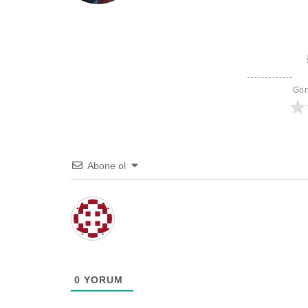
Gön
Abone ol
0
YORUM