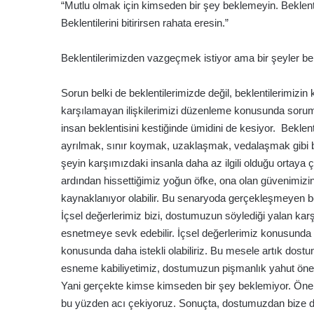
“Mutlu olmak için kimseden bir şey beklemeyin. Beklenti
Beklentilerini bitirirsen rahata eresin.”
Beklentilerimizden vazgeçmek istiyor ama bir şeyler 
Sorun belki de beklentilerimizde değil, beklentilerimizin 
karşılamayan ilişkilerimizi düzenleme konusunda sorum
insan beklentisini kestiğinde ümidini de kesiyor. Beklen
ayrılmak, sınır koymak, uzaklaşmak, vedalaşmak gibi biz
şeyin karşımızdaki insanla daha az ilgili olduğu ortaya
ardından hissettiğimiz yoğun öfke, ona olan güvenimi
kaynaklanıyor olabilir. Bu senaryoda gerçekleşmeyen b
İçsel değerlerimiz bizi, dostumuzun söylediği yalan kar
esnetmeye sevk edebilir. İçsel değerlerimiz konusunda 
konusunda daha istekli olabiliriz. Bu mesele artık dost
esneme kabiliyetimiz, dostumuzun pişmanlık yahut önems
Yani gerçekte kimse kimseden bir şey beklemiyor. Önem
bu yüzden acı çekiyoruz. Sonuçta, dostumuzdan bize