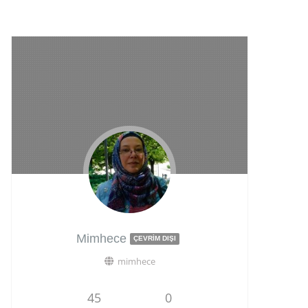
Mimhece
ÇEVRIM DIŞI
mimhece
45
0