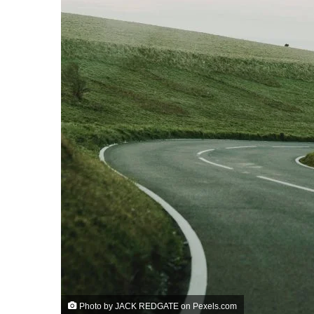
göndermek
Photo by JACK REDGATE on
Pexels.com