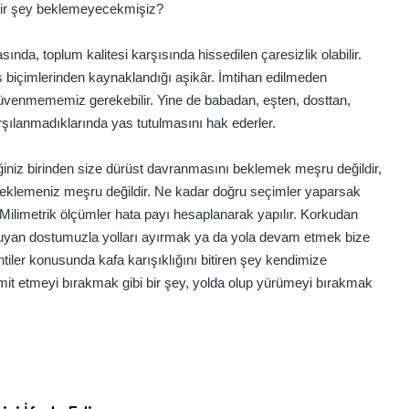
ir şey beklemeyecekmişiz?
, toplum kalitesi karşısında hissedilen çaresizlik olabilir.
 biçimlerinden kaynaklandığı aşikâr. İmtihan edilmeden
üvenmememiz gerekebilir. Yine de babadan, eşten, dosttan,
şılanmadıklarında yas tutulmasını hak ederler.
iğiniz birinden size dürüst davranmasını beklemek meşru değildir,
ı beklemeniz meşru değildir. Ne kadar doğru seçimler yaparsak
 Milimetrik ölçümler hata payı hesaplanarak yapılır. Korkudan
duyan dostumuzla yolları ayırmak ya da yola devam etmek bize
entiler konusunda kafa karışıklığını bitiren şey kendimize
it etmeyi bırakmak gibi bir şey, yolda olup yürümeyi bırakmak