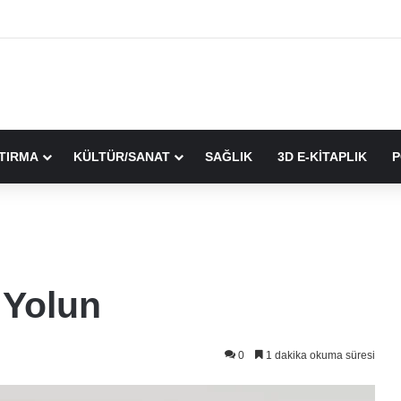
TIRMA
KÜLTÜR/SANAT
SAĞLIK
3D E-KİTAPLIK
P
 Yolun
0
1 dakika okuma süresi