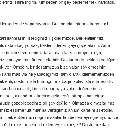
lerinizi sıfıra indirin. Kimseden bir şey beklememek harikadır.
beklemeden de yapamıyoruz. Bu konuda kafamız karışık gibi.
karşılanmasını istediğimiz ilişkilerimizde. Beklentilerimizi
luluktan kaçıyorsak, beklenti denen şeyi çöpe atalım. Ama
tilerimizin sevdiklerimiz tarafından karşılanmıyor oluşu;
i zorlayıcı bir sürece sokabilir. Bu durumda beklenti dediğimiz
 çıkıyor. Örneğin, bir dostumuzun bize yalan söylemesinin
zin sarsılmasıyla ne yapacağımızı tam olarak bilemememizden
eklenti, dostumuzla kurduğumuz bağın kolaylıkla sürmesidir.
şısında onunla ilişkimizi koparmaya yahut değerlerimizi
netsek, alacağımız kararın getireceği ıstırapla baş etme
umuzla çözebileceğimiz bir şey değildir. Olmazsa olmazlarımız,
izleştirme tutumlarına verdiğimiz anlam kararımızı etkiler.
li beklentilerimizi doğru insanlardan beklemeyi öğreniyoruz ve
 dürüst olmasını neden beklemeyecekmişiz? Dostumuzdan