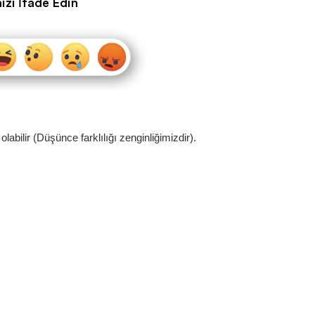
izi İfade Edin
abilir (Düşünce farklılığı zenginliğimizdir).