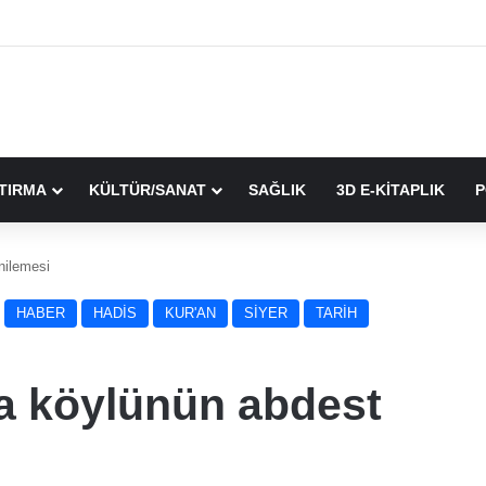
TIRMA
KÜLTÜR/SANAT
SAĞLIK
3D E-KİTAPLIK
P
nilemesi
HABER
HADİS
KUR'AN
SİYER
TARİH
da köylünün abdest