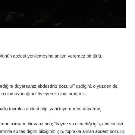
öylünün abdest yenilemesine anlam veremez bir türlü.
nırdığını duyarsanız abdestiniz bozulur” dediğini, o yüzden de,
yin olamayacağını söyleyerek olayı araştırır.
y halkı toprakla abdest alıp, yani teyemmüm yaparmış.
 zamanın imamı bir vaazında; “köyde su olmadığı için, abdestinizi
tında su taşıdığını bildiğiniz için, toprakla alınan abdest bozulur;