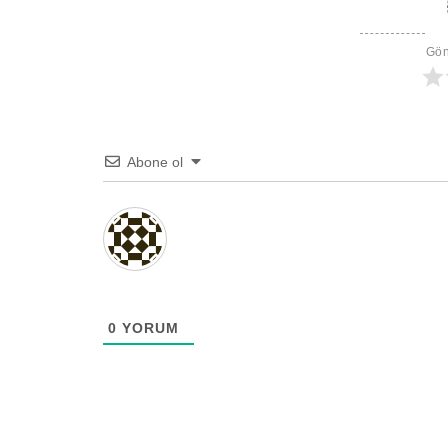
Gön
Abone ol
0
YORUM