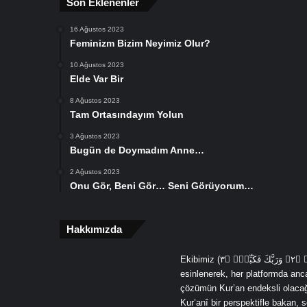
Son Eklenenler
16 Ağustos 2023
Feminizm Bizim Neyimiz Olur?
10 Ağustos 2023
Elde Var Bir
8 Ağustos 2023
Tam Ortasındayım Yolun
3 Ağustos 2023
Bugün de Doymadım Anne…
2 Ağustos 2023
Onu Gör, Beni Gör… Seni Görüyorum…
Hakkımızda
Ekibimiz (يَٓا اَيُّهَا الْمُدَّثِّرُۙ ﴿١﴾ قُمْ فَاَنْذِرْۙ ﴿٢﴾ وَرَبَّكَ فَكَبِّرْۙ ﴿٣ (Ey örtünüp bürünen, Kalk ve uyar, Sadece Rabbini yücelt) âyetlerinden
esinlenerek, her platformda an
çözümün Kur’an endeksli olacağın
Kur’anî bir perspektifle bakan,