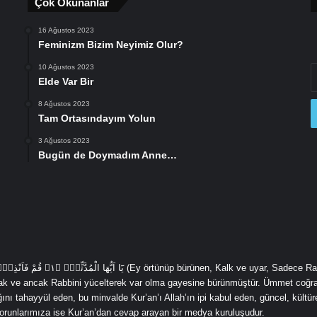
Çok Okunanlar
16 Ağustos 2023
Feminizm Bizim Neyimiz Olur?
10 Ağustos 2023
E
Elde Var Bir
P
a
8 Ağustos 2023
gi
Tam Ortasındayım Yolun
3 Ağustos 2023
Bugün de Doymadım Anne…
cak ve ancak Rabbini yücelterek var olma gayesine bürünmüştür. Ümmet coğra
ı tahayyül eden, bu minvalde Kur’an’ı Allah’ın ipi kabul eden, güncel, kültürel
 sorunlarımıza ise Kur’an’dan cevap arayan bir medya kuruluşudur.