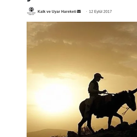
Bir
Kalk ve Uyar Hareketi
12 Eylül 2017
e-
posta
göndermek