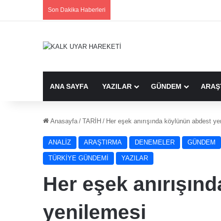
Son Dakika Haberleri
ANA SAYFA
YAZILAR
GÜNDEM
ARAŞ
Anasayfa
/
TARİH
/
Her eşek anırışında köylünün abdest ye
ANALİZ
ARAŞTIRMA
DENEMELER
GÜNDEM
TÜRKİYE GÜNDEMİ
YAZILAR
Her eşek anırışın
yenilemesi