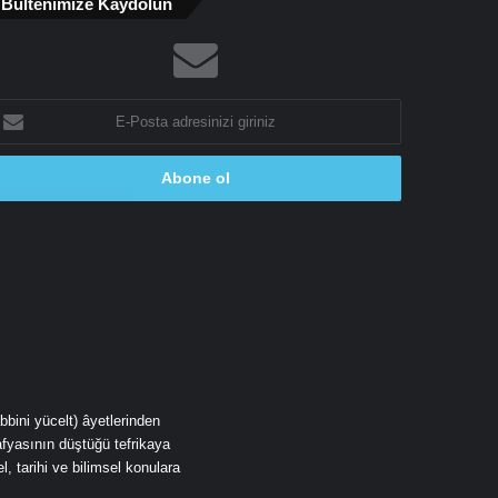
Bültenimize Kaydolun
-
osta
dresinizi
riniz
fyasının düştüğü tefrikaya
, tarihi ve bilimsel konulara