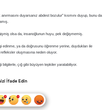
k anırmasını duyarsanız abdest bozulur” kısmını duyup, bunu da
amış.
ğişmiş olsa da, insanoğlunun huyu, pek değişmemiş.
lgi edinme, ya da doğrusunu öğrenme yerine, duydukları ile
l refleksler oluşmasına neden oluyor.
bilgilerle, çığ gibi büyüyen tepkiler yaratabiliyor.
izi İfade Edin