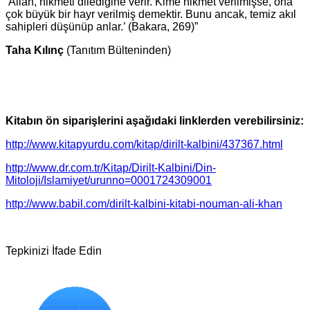
‘Allah, hikmeti dilediğine verir. Kime hikmet verilmişse, ona
çok büyük bir hayr verilmiş demektir. Bunu ancak, temiz akıl
sahipleri düşünüp anlar.’ (Bakara, 269)”
Taha Kılınç
(Tanıtım Bülteninden)
Kitabın ön siparişlerini aşağıdaki linklerden verebilirsiniz:
http://www.kitapyurdu.com/kitap/dirilt-kalbini/437367.html
http://www.dr.com.tr/Kitap/Dirilt-Kalbini/Din-
Mitoloji/Islamiyet/urunno=0001724309001
http://www.babil.com/dirilt-kalbini-kitabi-nouman-ali-khan
Tepkinizi İfade Edin