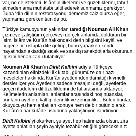
var, ne de istekleri. İslâm’ın ilkelerini ve güzelliklerini, tahrif
etmeden ama muhatabı taltif ederek sunmamız gerekiyor.
Buna ‘din dilinin restorasyonu’ dememiz caiz olursa eğer,
yapmamız gereken tam da bu.
Türkiye kamuoyunun yakından
tanıdığı Nouman Ali Khan
,
çizmeye çalıştığım çerçeveyi gerçek anlamda dolduran bir
isim. İslâm ve Kur’ân hakkındaki derin bilgisini keyifli ve
bilgece bir üslupla dile getirip, bunu yaparken kendi
hayatından aktardığı sıcak ve sıra dışı anekdotlarla okurunun
ilgisini her an canlı tutabiliyor.
Nouman Ali Khan
’ın
Dirilt Kalbini
adıyla Türkçeye
kazandırılan elinizdeki ilk kitabı, günümüze dair bazı
meseleler hakkında Kur’ân ayetlerinden damıttığı kıymetli
dersler içeriyor. Ayetlerin sadece mesajını değil, ayetlerde
geçen ifadelerin dil özelliklerini de laf arasında aktarıyor.
Kelimelerin anlamları, anlamlar arasındaki hoş nüanslar,
bunların ayetlere kattığı derinlik ve zenginlik… Bütün bunlar,
okuyucuyu hem anlatılan konuya hem de bir bütün olarak
Kur’ân’ın harikulâde üslubuna yaklaştırıyor, ısındırıyor.
Dirilt Kalbini
’yi okurken, şu ayet hep hatırınızda olsun, zira
ayette anlatılan şeyin ayniyle tezahür ettiğini göreceksiniz: