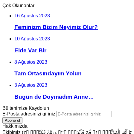
Çok Okunanlar
16 Ağustos 2023
Feminizm Bizim Neyimiz Olur?
10 Ağustos 2023
Elde Var Bir
8 Ağustos 2023
Tam Ortasındayım Yolun
3 Ağustos 2023
Bugün de Doymadım Anne…
Bültenimize Kaydolun
E-Posta adresinizi giriniz
Hakkımızda
Ekibimiz (يَٓا اَيُّهَا الْمُدَّثِّرُۙ ﴿١﴾ قُمْ فَاَنْذِرْۙ ﴿٢﴾ وَرَبَّكَ فَكَبِّرْۙ ﴿٣