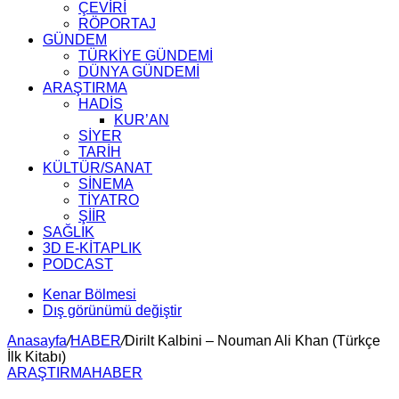
ÇEVİRİ
RÖPORTAJ
GÜNDEM
TÜRKİYE GÜNDEMİ
DÜNYA GÜNDEMİ
ARAŞTIRMA
HADİS
KUR’AN
SİYER
TARİH
KÜLTÜR/SANAT
SİNEMA
TİYATRO
ŞİİR
SAĞLIK
3D E-KİTAPLIK
PODCAST
Kenar Bölmesi
Dış görünümü değiştir
Anasayfa
/
HABER
/
Dirilt Kalbini – Nouman Ali Khan (Türkçe
İlk Kitabı)
ARAŞTIRMA
HABER