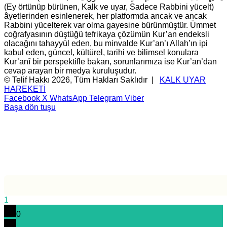
(Ey örtünüp bürünen, Kalk ve uyar, Sadece Rabbini yücelt)
âyetlerinden esinlenerek, her platformda ancak ve ancak
Rabbini yücelterek var olma gayesine bürünmüştür. Ümmet
coğrafyasının düştüğü tefrikaya çözümün Kur’an endeksli
olacağını tahayyül eden, bu minvalde Kur’an’ı Allah’ın ipi
kabul eden, güncel, kültürel, tarihi ve bilimsel konulara
Kur’anî bir perspektifle bakan, sorunlarımıza ise Kur’an’dan
cevap arayan bir medya kuruluşudur.
© Telif Hakkı 2026, Tüm Hakları Saklıdır |
KALK UYAR
HAREKETİ
Facebook
X
WhatsApp
Telegram
Viber
Başa dön tuşu
1
0