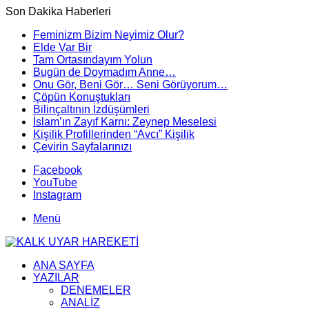
Son Dakika Haberleri
Feminizm Bizim Neyimiz Olur?
Elde Var Bir
Tam Ortasındayım Yolun
Bugün de Doymadım Anne…
Onu Gör, Beni Gör… Seni Görüyorum…
Çöpün Konuştukları
Bilinçaltının İzdüşümleri
İslam’ın Zayıf Karnı: Zeynep Meselesi
Kişilik Profillerinden “Avcı” Kişilik
Çevirin Sayfalarınızı
Facebook
YouTube
Instagram
Menü
ANA SAYFA
YAZILAR
DENEMELER
ANALİZ