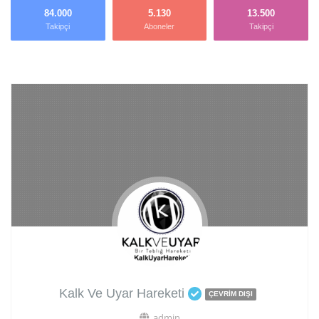
84.000
5.130
13.500
Takipçi
Aboneler
Takipçi
Kalk Ve Uyar Hareketi
ÇEVRIM DIŞI
admin