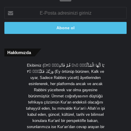
E-
Posta
adresinizi
giriniz
Hakkımızda
Ekibimiz (يَٓا اَيُّهَا الْمُدَّثِّرُۙ ﴿١﴾ قُمْ فَاَنْذِرْۙ ﴿٢﴾
وَرَبَّكَ فَكَبِّرْۙ ﴿٣ (Ey örtünüp bürünen, Kalk ve
uyar, Sadece Rabbini yücelt) âyetlerinden
esinlenerek, her platformda ancak ve ancak
Rabbini yücelterek var olma gayesine
bürünmüştür. Ümmet coğrafyasının düştüğü
tefrikaya çözümün Kur’an endeksli olacağını
tahayyül eden, bu minvalde Kur’an’ı Allah’ın ipi
kabul eden, güncel, kültürel, tarihi ve bilimsel
konulara Kur’anî bir perspektifle bakan,
sorunlarımıza ise Kur’an’dan cevap arayan bir