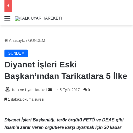
Menü
Anasayfa
/
GÜNDEM
GÜNDEM
Diyanet İşleri Eski
Başkan’ından Tarikatlara 5 İlke
Bir
Kalk ve Uyar Hareketi
5 Eylül 2017
0
e-
1 dakika okuma süresi
posta
göndermek
Diyanet İşleri Başkanlığı, terör örgütü FETÖ ve DEAŞ gibi
İslam’a zarar veren örgütlere karşı uyarmak için 30 kadar