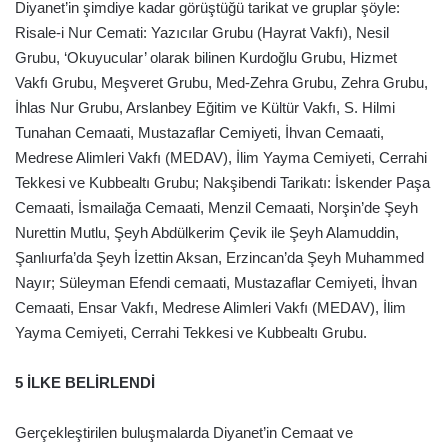
Diyanet’in şimdiye kadar görüştüğü tarikat ve gruplar şöyle:
Risale-i Nur Cemati: Yazıcılar Grubu (Hayrat Vakfı), Nesil
Grubu, ‘Okuyucular’ olarak bilinen Kurdoğlu Grubu, Hizmet
Vakfı Grubu, Meşveret Grubu, Med-Zehra Grubu, Zehra Grubu,
İhlas Nur Grubu, Arslanbey Eğitim ve Kültür Vakfı, S. Hilmi
Tunahan Cemaati, Mustazaflar Cemiyeti, İhvan Cemaati,
Medrese Alimleri Vakfı (MEDAV), İlim Yayma Cemiyeti, Cerrahi
Tekkesi ve Kubbealtı Grubu; Nakşibendi Tarikatı: İskender Paşa
Cemaati, İsmailağa Cemaati, Menzil Cemaati, Norşin’de Şeyh
Nurettin Mutlu, Şeyh Abdülkerim Çevik ile Şeyh Alamuddin,
Şanlıurfa’da Şeyh İzettin Aksan, Erzincan’da Şeyh Muhammed
Nayır; Süleyman Efendi cemaati, Mustazaflar Cemiyeti, İhvan
Cemaati, Ensar Vakfı, Medrese Alimleri Vakfı (MEDAV), İlim
Yayma Cemiyeti, Cerrahi Tekkesi ve Kubbealtı Grubu.
5 İLKE BELİRLENDİ
Gerçekleştirilen buluşmalarda Diyanet’in Cemaat ve