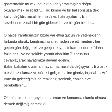
göstermekle mümkündür ki bu da yaratılmışları doğru
okuyabilmek ile ilgilidir… Hiç kimse ve bir hal sonsuza dek
kalıcı değildir, misafirlerimizdirler, hatırlayalım… En
sevdiklerimiz dahi bir gün gidecekler ve bir gün biz de…
O halde Yaratıcımızın bizde var ettiği gücün ve yeteneklerin
farkında olarak, kendimizi israf etmeden ve ettirmeden , her
geçen gün değişerek ve gelişerek yani tekamül ederek “daha
fazla nasıl ve ne şekilde yararlı olabilirim?” sorusunu
cevaplayarak hayatımıza devam edelim…
Bakın bakalım o zaman hayatımız nasıl da değişiyor… Biz artık
o eski biz olamaz ve sürekli gelişim haline gireriz, inşallah… An’
ımız da geleceğimiz de renklenir, şenlenir, canlanır ve
bereketlenir …
Olumlu olmak her şeyin her zaman ve konumda olumlu olması
demek değilmiş demek ki!…