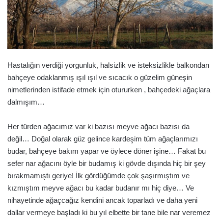
Hastalığın verdiği yorgunluk, halsizlik ve isteksizlikle balkondan
bahçeye odaklanmış ışıl ışıl ve sıcacık o güzelim güneşin
nimetlerinden istifade etmek için otururken , bahçedeki ağaçlara
dalmışım…
Her türden ağacımız var ki bazısı meyve ağacı bazısı da
değil… Doğal olarak güz gelince kardeşim tüm ağaçlarımızı
budar, bahçeye bakım yapar ve öylece döner işine… Fakat bu
sefer nar ağacını öyle bir budamış ki gövde dışında hiç bir şey
bırakmamıştı geriye! İlk gördüğümde çok şaşırmıştım ve
kızmıştım meyve ağacı bu kadar budanır mı hiç diye… Ve
nihayetinde ağaçcağız kendini ancak toparladı ve daha yeni
dallar vermeye başladı ki bu yıl elbette bir tane bile nar veremez