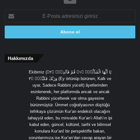
E-
Posta
adresinizi
giriniz
Hakkımızda
Ekibimiz (يَٓا اَيُّهَا الْمُدَّثِّرُۙ ﴿١﴾ قُمْ فَاَنْذِرْۙ ﴿٢﴾
وَرَبَّكَ فَكَبِّرْۙ ﴿٣ (Ey örtünüp bürünen, Kalk ve
uyar, Sadece Rabbini yücelt) âyetlerinden
esinlenerek, her platformda ancak ve ancak
Rabbini yücelterek var olma gayesine
bürünmüştür. Ümmet coğrafyasının düştüğü
tefrikaya çözümün Kur’an endeksli olacağını
tahayyül eden, bu minvalde Kur’an’ı Allah’ın ipi
kabul eden, güncel, kültürel, tarihi ve bilimsel
konulara Kur’anî bir perspektifle bakan,
sorunlarımıza ise Kur’an’dan cevap arayan bir