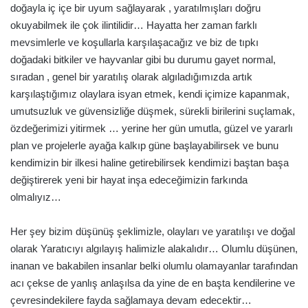
doğayla iç içe bir uyum sağlayarak , yaratılmışları doğru
okuyabilmek ile çok ilintilidir… Hayatta her zaman farklı
mevsimlerle ve koşullarla karşılaşacağız ve biz de tıpkı
doğadaki bitkiler ve hayvanlar gibi bu durumu gayet normal,
sıradan , genel bir yaratılış olarak algıladığımızda artık
karşılaştığımız olaylara isyan etmek, kendi içimize kapanmak,
umutsuzluk ve güvensizliğe düşmek, sürekli birilerini suçlamak,
özdeğerimizi yitirmek … yerine her gün umutla, güzel ve yararlı
plan ve projelerle ayağa kalkıp güne başlayabilirsek ve bunu
kendimizin bir ilkesi haline getirebilirsek kendimizi baştan başa
değiştirerek yeni bir hayat inşa edeceğimizin farkında
olmalıyız…
Her şey bizim düşünüş şeklimizle, olayları ve yaratılışı ve doğal
olarak Yaratıcıyı algılayış halimizle alakalıdır… Olumlu düşünen,
inanan ve bakabilen insanlar belki olumlu olamayanlar tarafından
acı çekse de yanlış anlaşılsa da yine de en başta kendilerine ve
çevresindekilere fayda sağlamaya devam edecektir…