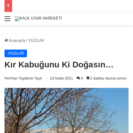
Menü
Anasayfa
/
YAZILAR
YAZILAR
Kır Kabuğunu Ki Doğasın…
Peri'han Taşdemir Taylı
10 Aralık 2021
0
2 dakika okuma süresi