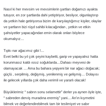
Nasıl ki her mevsim ve mevsimlerin şartları doğamızı ayakta
tutuyor, en zor şartlarda dahi yetiştiriyor, besliyor, olgunlaştırıp
da yetkin hale getiriyorsa bizim de karşılaştığımız kişiler, olaylar
ve şartların bizi rüşd sahibi kılacağından , yetkin ve etkin
şahsiyetler yapacağından emin olarak onları böylece
okumalıyız…
Tıpkı nar ağacımız gibi !…
Evet belki bu yıl çok şeyini kaybetti, garip ve yapayalnız hatta
korunmasız kaldı ıssız soğuklarda…Dahası meyvesi de
olamayacak … Ama bu bahara yepyeni bir nar ağacı doğacak;
güçlü , serpilmiş, değişmiş, yenilenmiş ve gelişmiş… Dolayısı
ile gelecek yıllarda çok daha verimli ve yararlı olacak!
Büyüklerimiz “ sabrın sonu selamettir” derler ya aynen öyle işte,
“ sabreden derviş muradına erermiş” yani… An’ın kıymetini
bilmek ve değerlendirebilmek tam bir teslimiyet ve sabır