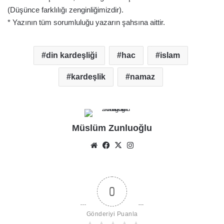
(Düşünce farklılığı zenginliğimizdir).
* Yazının tüm sorumluluğu yazarın şahsına aittir.
din kardeşliği
hac
islam
kardeşlik
namaz
Müslüm Zunluoğlu
Web
Facebook
X
Instagram
sitesi
0
Gönderiyi Puanla