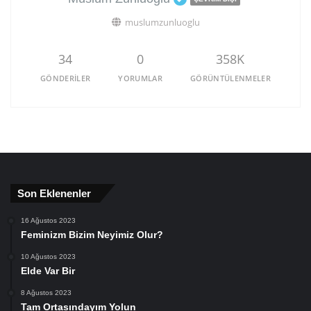
muslumzunluoglu
34
0
358K
GÖNDERILER
YORUMLAR
GÖRÜNTÜLENMELER
Son Eklenenler
16 Ağustos 2023
Feminizm Bizim Neyimiz Olur?
10 Ağustos 2023
Elde Var Bir
8 Ağustos 2023
Tam Ortasındayım Yolun