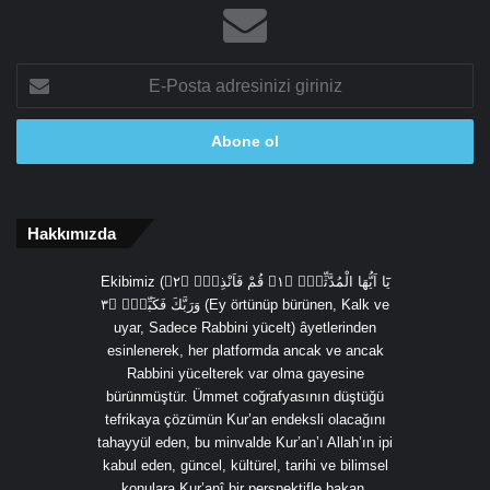
E-
Posta
adresinizi
giriniz
Hakkımızda
Ekibimiz (يَٓا اَيُّهَا الْمُدَّثِّرُۙ ﴿١﴾ قُمْ فَاَنْذِرْۙ ﴿٢﴾
وَرَبَّكَ فَكَبِّرْۙ ﴿٣ (Ey örtünüp bürünen, Kalk ve
uyar, Sadece Rabbini yücelt) âyetlerinden
esinlenerek, her platformda ancak ve ancak
Rabbini yücelterek var olma gayesine
bürünmüştür. Ümmet coğrafyasının düştüğü
tefrikaya çözümün Kur’an endeksli olacağını
tahayyül eden, bu minvalde Kur’an’ı Allah’ın ipi
kabul eden, güncel, kültürel, tarihi ve bilimsel
konulara Kur’anî bir perspektifle bakan,