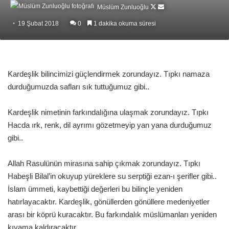
Follow
Bir
Müslüm Zunluoğlu
on
e-
19 Şubat 2018
0
1 dakika okuma süresi
X
posta
göndermek
Kardeşlik bilincimizi güçlendirmek zorundayız. Tıpkı namaza
durduğumuzda safları sık tuttuğumuz gibi..
Kardeşlik nimetinin farkındalığına ulaşmak zorundayız. Tı
pkı
Hacda ırk, renk, dil ayrımı gözetmeyip yan yana durduğumuz
gibi..
Allah Rasulünün mirasına sahip çıkmak zorundayız. Tıpkı
Habeşli Bilal’in okuyup yüreklere su serptiği ezan-ı şerifler gibi..
İslam ümmeti, kaybettiği değerleri bu bilinçle yeniden
hatırlayacaktır. Kardeşlik, gönüllerden gönüllere medeniyetler
arası bir köprü kuracaktır. Bu farkındalık müslümanları yeniden
kıyama kaldıracaktır.