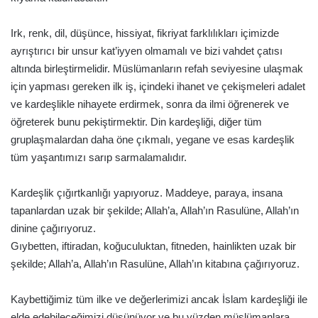
Irk, renk, dil, düşünce, hissiyat, fikriyat farklılıkları içimizde
ayrıştırıcı bir unsur kat’iyyen olmamalı ve bizi vahdet çatısı
altında birleştirmelidir. Müslümanların refah seviyesine ulaşmak
için yapması gereken ilk iş, içindeki ihanet ve çekişmeleri adalet
ve kardeşlikle nihayete erdirmek, sonra da ilmi öğrenerek ve
öğreterek bunu pekiştirmektir. Din kardeşliği, diğer tüm
gruplaşmalardan daha öne çıkmalı, yegane ve esas kardeşlik
tüm yaşantımızı sarıp sarmalamalıdır.
Kardeşlik çığırtkanlığı yapıyoruz. Maddeye, paraya, insana
tapanlardan uzak bir şekilde; Allah’a, Allah’ın Rasulüne, Allah’ın
dinine çağırıyoruz.
Gıybetten, iftiradan, koğuculuktan, fitneden, hainlikten uzak bir
şekilde; Allah’a, Allah’ın Rasulüne, Allah’ın kitabına çağırıyoruz.
Kaybettiğimiz tüm ilke ve değerlerimizi ancak İslam kardeşliği ile
elde edebileceğimizi düşünüyor ve bu yüzden müslümanlara,