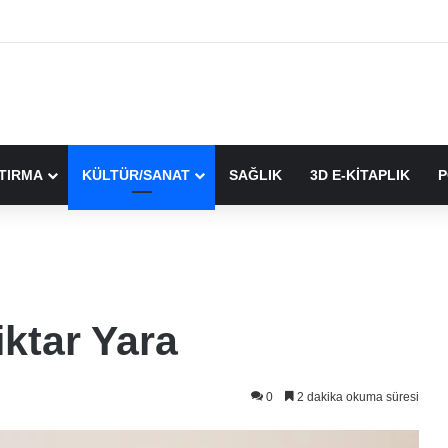
TIRMA
KÜLTÜR/SANAT
SAĞLIK
3D E-KİTAPLIK
P
iktar Yara
0
2 dakika okuma süresi