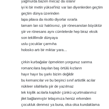
yağmurda bazen mecaz da ıslanır
iyi ki bir metin yüksel’iniz var lan diyenlerden geçtim
geçtim dünya üzerinden
lapa pilava da risotto diyorlar ısrarla
tamam lan siz haklısınız, şiir rönesanstan büyüktür
şiir ve rönesans aynı cümlelerde hep biraz eksik
son teklifimdir dünyaya
uslu çocuklar çarmıha
holosko artı bir miktar yara…
çirkin kurbağalar öpmekten yorgunuz sanma
romancılara bayılan baş örtülü kızların
hayır hayır bu şarkı bizim değildir
bu kemancılar ve bu beşinci sınıf artistlik acılar
nükleer silahlarla şiir de yazılmaz
tek kişilik acılarla kaplıdır çünkü uçurtmalarımız
jilet bağlanmıştır telaşımıza henüz erkenden
çocukluk denmez ya buna, olsa olsa kundaklama