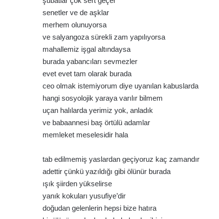
şubatlar çok sert geçer
senetler ve de aşklar
merhem olunuyorsa
ve salyangoza sürekli zam yapılıyorsa
mahallemiz işgal altındaysa
burada yabancıları sevmezler
evet evet tam olarak burada
ceo olmak istemiyorum diye uyanılan kabuslarda
hangi sosyolojik yaraya varılır bilmem
uçan halılarda yerimiz yok, anladık
ve babaannesi baş örtülü adamlar
memleket meselesidir hala
tab edilmemiş yaslardan geçiyoruz kaç zamandır
adettir çünkü yazıldığı gibi ölünür burada
ışık şiirden yükselirse
yanık kokuları yusufiye’dir
doğudan gelenlerin hepsi bize hatıra