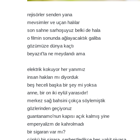
rejisörler senden yana
mevsimler ve uçan halılar
son sahne sarhoşuyuz belki de hala
o filmin sonunda ağlayacaktık galiba
gözümüze dünya kaçtı
beyazıt’ta ne meydandı ama
elektrik kokuyor her yanımız
insan hakları mı diyorduk
beş heceli başka bir şey mi yoksa
anne, bir on iki eylül yarasıdır!
merkez sağ bahsini çokça söylemiştik
gözlerinden geçiyoruz
guantanamo’nun kapısı açık kalmış yine
emperyalizm de kahrolmadı
bir sigaran var mı?
çünkü bir sigara, serbestledikçe beş vakit piyasa