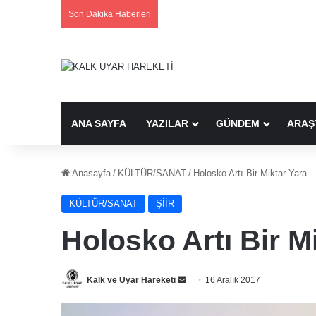
Son Dakika Haberleri
ANA SAYFA
YAZILAR
GÜNDEM
ARAŞ
Anasayfa
/
KÜLTÜR/SANAT
/
Holosko Artı Bir Miktar Yara
KÜLTÜR/SANAT
ŞİİR
Holosko Artı Bir M
Bir
Kalk ve Uyar Hareketi
16 Aralık 2017
e-
posta