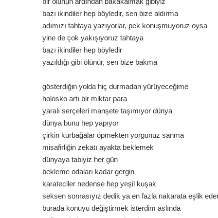
bir ölünün ardından bakakalmak gibiyiz
bazı ikindiler hep böyledir, sen bize aldırma
adımızı tahtaya yazıyorlar, pek konuşmuyoruz oysa
yine de çok yakışıyoruz tahtaya
bazı ikindiler hep böyledir
yazıldığı gibi ölünür, sen bize bakma
gösterdiğin yolda hiç durmadan yürüyeceğime
holosko artı bir miktar para
yaralı serçeleri manşete taşımıyor dünya
dünya bunu hep yapıyor
çirkin kurbağalar öpmekten yorgunuz sanma
misafirliğin zekatı ayakta beklemek
dünyaya tabiyiz her gün
bekleme odaları kadar gergin
karateciler nedense hep yeşil kuşak
seksen sonrasıyız dedik ya en fazla nakarata eşlik eder
burada konuyu değiştirmek isterdim aslında