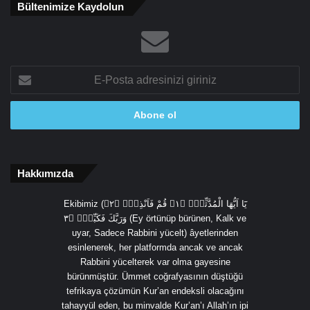
Bültenimize Kaydolun
E-
Posta
adresinizi
giriniz
Hakkımızda
Ekibimiz (يَٓا اَيُّهَا الْمُدَّثِّرُۙ ﴿١﴾ قُمْ فَاَنْذِرْۙ ﴿٢﴾
وَرَبَّكَ فَكَبِّرْۙ ﴿٣ (Ey örtünüp bürünen, Kalk ve
uyar, Sadece Rabbini yücelt) âyetlerinden
esinlenerek, her platformda ancak ve ancak
Rabbini yücelterek var olma gayesine
bürünmüştür. Ümmet coğrafyasının düştüğü
tefrikaya çözümün Kur’an endeksli olacağını
tahayyül eden, bu minvalde Kur’an’ı Allah’ın ipi