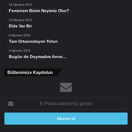
16 Ağustos 2023
Feminizm Bizim Neyimiz Olur?
10 Ağustos 2023
Elde Var Bir
8 Ağustos 2023
Tam Ortasındayım Yolun
3 Ağustos 2023
Bugün de Doymadım Anne…
Bültenimize Kaydolun
E-
Posta
adresinizi
giriniz