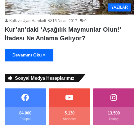
YAZILAR
Kalk ve Uyar Hareketi
15 Nisan 2017
0
Kur’an’daki ‘Aşağılık Maymunlar Olun!’
İfadesi Ne Anlama Geliyor?
Devamını Oku »
Sosyal Medya Hesaplarımız
84.000
5.130
13.500
Takipçi
Aboneler
Takipçi