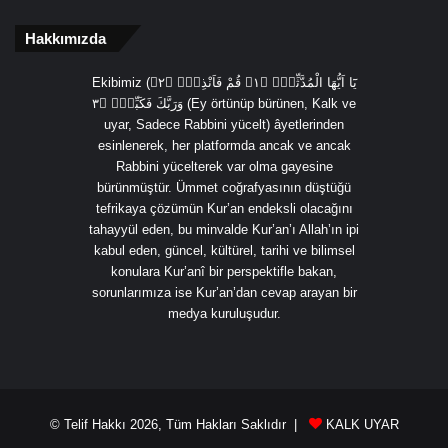
Hakkımızda
Ekibimiz (يَٓا اَيُّهَا الْمُدَّثِّرُۙ ﴿١﴾ قُمْ فَاَنْذِرْۙ ﴿٢﴾
وَرَبَّكَ فَكَبِّرْۙ ﴿٣ (Ey örtünüp bürünen, Kalk ve
uyar, Sadece Rabbini yücelt) âyetlerinden
esinlenerek, her platformda ancak ve ancak
Rabbini yücelterek var olma gayesine
bürünmüştür. Ümmet coğrafyasının düştüğü
tefrikaya çözümün Kur’an endeksli olacağını
tahayyül eden, bu minvalde Kur’an’ı Allah’ın ipi
kabul eden, güncel, kültürel, tarihi ve bilimsel
konulara Kur’anî bir perspektifle bakan,
sorunlarımıza ise Kur’an’dan cevap arayan bir
medya kuruluşudur.
© Telif Hakkı 2026, Tüm Hakları Saklıdır |
KALK UYAR