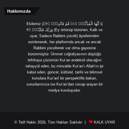
Hakkımızda
Ekibimiz (يَٓا اَيُّهَا الْمُدَّثِّرُۙ ﴿١﴾ قُمْ فَاَنْذِرْۙ ﴿٢﴾
وَرَبَّكَ فَكَبِّرْۙ ﴿٣ (Ey örtünüp bürünen, Kalk ve
uyar, Sadece Rabbini yücelt) âyetlerinden
esinlenerek, her platformda ancak ve ancak
Rabbini yücelterek var olma gayesine
bürünmüştür. Ümmet coğrafyasının düştüğü
tefrikaya çözümün Kur’an endeksli olacağını
tahayyül eden, bu minvalde Kur’an’ı Allah’ın ipi
kabul eden, güncel, kültürel, tarihi ve bilimsel
konulara Kur’anî bir perspektifle bakan,
sorunlarımıza ise Kur’an’dan cevap arayan bir
medya kuruluşudur.
© Telif Hakkı 2026, Tüm Hakları Saklıdır |
KALK UYAR