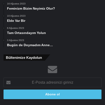
16 Ağustos 2023
Feminizm Bizim Neyimiz Olur?
10 Ağustos 2023
Elde Var Bir
8 Ağustos 2023
Tam Ortasındayım Yolun
3 Ağustos 2023
Bugün de Doymadım Anne…
Bültenimize Kaydolun
E-
Posta
adresinizi
giriniz