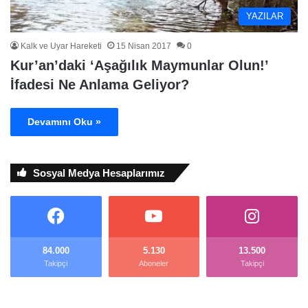
YAZILAR
Kalk ve Uyar Hareketi
15 Nisan 2017
0
Kur’an’daki ‘Aşağılık Maymunlar Olun!’
İfadesi Ne Anlama Geliyor?
Devamını Oku »
Sosyal Medya Hesaplarımız
84.000
5.130
13.500
Takipçi
Aboneler
Takipçi