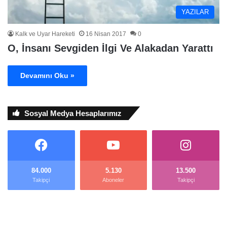
YAZILAR
Kalk ve Uyar Hareketi
16 Nisan 2017
0
O, İnsanı Sevgiden İlgi Ve Alakadan Yarattı
Devamını Oku »
Sosyal Medya Hesaplarımız
84.000
5.130
13.500
Takipçi
Aboneler
Takipçi