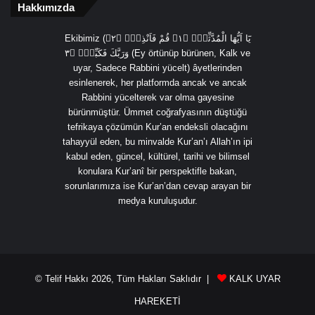
Hakkımızda
Ekibimiz (يَٓا اَيُّهَا الْمُدَّثِّرُۙ ﴿١﴾ قُمْ فَاَنْذِرْۙ ﴿٢﴾
وَرَبَّكَ فَكَبِّرْۙ ﴿٣ (Ey örtünüp bürünen, Kalk ve
uyar, Sadece Rabbini yücelt) âyetlerinden
esinlenerek, her platformda ancak ve ancak
Rabbini yücelterek var olma gayesine
bürünmüştür. Ümmet coğrafyasının düştüğü
tefrikaya çözümün Kur’an endeksli olacağını
tahayyül eden, bu minvalde Kur’an’ı Allah’ın ipi
kabul eden, güncel, kültürel, tarihi ve bilimsel
konulara Kur’anî bir perspektifle bakan,
sorunlarımıza ise Kur’an’dan cevap arayan bir
medya kuruluşudur.
© Telif Hakkı 2026, Tüm Hakları Saklıdır |
KALK UYAR
HAREKETİ