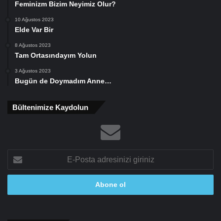
Feminizm Bizim Neyimiz Olur?
10 Ağustos 2023
Elde Var Bir
8 Ağustos 2023
Tam Ortasındayım Yolun
3 Ağustos 2023
Bugün de Doymadım Anne…
Bültenimize Kaydolun
E-
Posta
adresinizi
giriniz