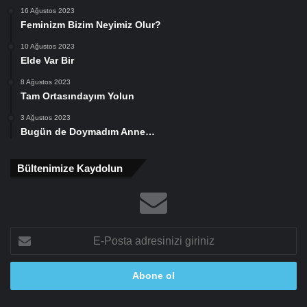
16 Ağustos 2023
Feminizm Bizim Neyimiz Olur?
10 Ağustos 2023
Elde Var Bir
8 Ağustos 2023
Tam Ortasındayım Yolun
3 Ağustos 2023
Bugün de Doymadım Anne…
Bültenimize Kaydolun
E-
Posta
adresinizi
giriniz