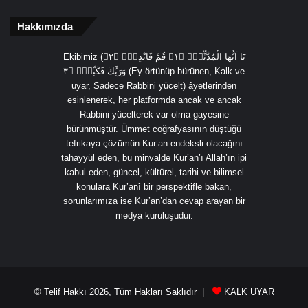
Hakkımızda
Ekibimiz (يَٓا اَيُّهَا الْمُدَّثِّرُۙ ﴿١﴾ قُمْ فَاَنْذِرْۙ ﴿٢﴾
وَرَبَّكَ فَكَبِّرْۙ ﴿٣ (Ey örtünüp bürünen, Kalk ve
uyar, Sadece Rabbini yücelt) âyetlerinden
esinlenerek, her platformda ancak ve ancak
Rabbini yücelterek var olma gayesine
bürünmüştür. Ümmet coğrafyasının düştüğü
tefrikaya çözümün Kur’an endeksli olacağını
tahayyül eden, bu minvalde Kur’an’ı Allah’ın ipi
kabul eden, güncel, kültürel, tarihi ve bilimsel
konulara Kur’anî bir perspektifle bakan,
sorunlarımıza ise Kur’an’dan cevap arayan bir
medya kuruluşudur.
© Telif Hakkı 2026, Tüm Hakları Saklıdır |
KALK UYAR