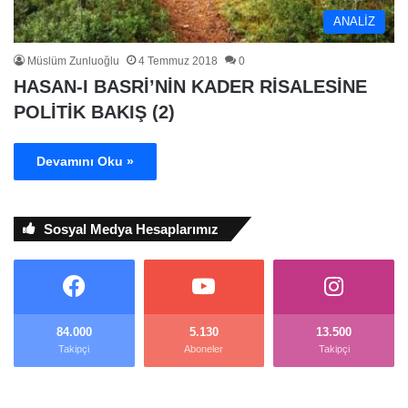
ANALİZ
Müslüm Zunluoğlu
4 Temmuz 2018
0
HASAN-I BASRİ’NİN KADER RİSALESİNE
POLİTİK BAKIŞ (2)
Devamını Oku »
Sosyal Medya Hesaplarımız
84.000
5.130
13.500
Takipçi
Aboneler
Takipçi