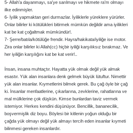
5- Allah’a dayanmayı, sa’ye sarılmayı ve hikmete ra’m olmayı
ilke edinmişler.
6- İyilik yapmaktan geri durmazlar. İyiliklerle yüreklere yürürler.
Onlar bilirler ki kötülükleri bitirmek mümkün değildir ama iyilikleri
kat be kat çoğaltmak mümkündür!.
7- Şerre/batıla/kötülüğe frendir. Hayra/hakikata/iyiliğe ise motor.
Zira onlar bilirler ki Allah(cc) hiçbir iyiliği karşılıksız bırakmaz. Ve
her iyiliğin karşılığını kat be kat verir!..
İnsan, insana muhtaçtır. Hayatta yük olmak değil yük almak
esastır. Yük alan insanlara denk gelmek büyük lütuftur. Nimettir
yük alan insanlar. Kıymetlerini bilmek gerek. Bu çağ öyle bir çağ
ki. İnsanlar menfaatlerine, çıkarlarına, zevklerine, rahatlarına ve
mal mülklerine çok düşkün. Kimse bunlardan taviz vermek
istemiyor. Herkes kendini düşünüyor. Bencillik, bananecilik,
boşvermişlik diz boyu. Böylesi bir kitlenin yoğun olduğu bir
çağda yük olmayı değil yük almayı tercih eden insanlar kıymeti
bilinmesi gereken insanlardır.