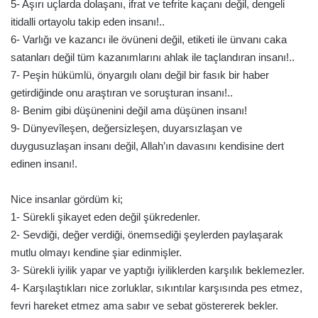
5- Aşırı uçlarda dolaşanı, ifrat ve tefrite kaçanı değil, dengeli
itidalli ortayolu takip eden insanı!..
6- Varlığı ve kazancı ile övüneni değil, etiketi ile ünvanı caka
satanları değil tüm kazanımlarını ahlak ile taçlandıran insanı!..
7- Peşin hükümlü, önyargılı olanı değil bir fasık bir haber
getirdiğinde onu araştıran ve soruşturan insanı!..
8- Benim gibi düşünenini değil ama düşünen insanı!
9- Dünyevîleşen, değersizleşen, duyarsızlaşan ve
duygusuzlaşan insanı değil, Allah’ın davasını kendisine dert
edinen insanı!.
Nice insanlar gördüm ki;
1- Sürekli şikayet eden değil şükredenler.
2- Sevdiği, değer verdiği, önemsediği şeylerden paylaşarak
mutlu olmayı kendine şiar edinmişler.
3- Sürekli iyilik yapar ve yaptığı iyiliklerden karşılık beklemezler.
4- Karşılaştıkları nice zorluklar, sıkıntılar karşısında pes etmez,
fevri hareket etmez ama sabır ve sebat göstererek bekler.