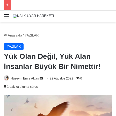
Menü
Anasayfa
/
YAZILAR
YAZILAR
Yük Olan Değil, Yük Alan
İnsanlar Büyük Bir Nimettir!
Bir
Hüseyin Emre Aktaş
22 Ağustos 2022
0
e-
1 dakika okuma süresi
posta
göndermek