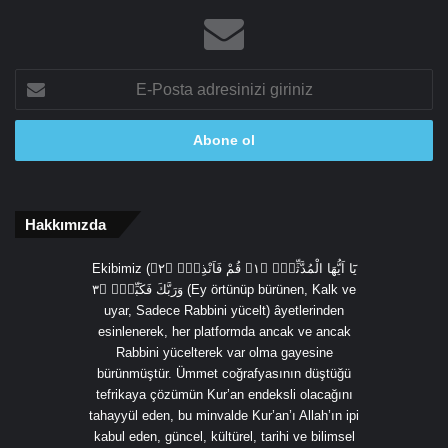
E-
Posta
adresinizi
giriniz
Hakkımızda
Ekibimiz (يَٓا اَيُّهَا الْمُدَّثِّرُۙ ﴿١﴾ قُمْ فَاَنْذِرْۙ ﴿٢﴾
وَرَبَّكَ فَكَبِّرْۙ ﴿٣ (Ey örtünüp bürünen, Kalk ve
uyar, Sadece Rabbini yücelt) âyetlerinden
esinlenerek, her platformda ancak ve ancak
Rabbini yücelterek var olma gayesine
bürünmüştür. Ümmet coğrafyasının düştüğü
tefrikaya çözümün Kur’an endeksli olacağını
tahayyül eden, bu minvalde Kur’an’ı Allah’ın ipi
kabul eden, güncel, kültürel, tarihi ve bilimsel