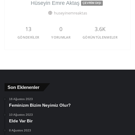
Hüseyin Emre Aktaş
ÇEVRIM DIŞI
huseyinemreaktas
13
0
3.6K
GÖNDERILER
YORUMLAR
GÖRÜNTÜLENMELER
Son Eklenenler
16 Ağustos 2023
Feminizm Bizim Neyimiz Olur?
10 Ağustos 2023
Elde Var Bir
8 Ağustos 2023