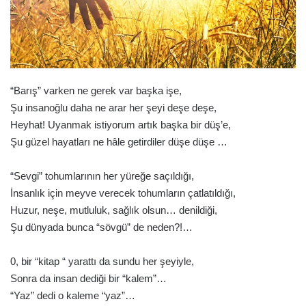
“Barış” varken ne gerek var başka işe,
Şu insanoğlu daha ne arar her şeyi deşe deşe,
Heyhat! Uyanmak istiyorum artık başka bir düş’e,
Şu güzel hayatları ne hâle getirdiler düşe düşe …
“Sevgi” tohumlarının her yüreğe saçıldığı,
İnsanlık için meyve verecek tohumların çatlatıldığı,
Huzur, neşe, mutluluk, sağlık olsun… denildiği,
Şu dünyada bunca “sövgü” de neden?!…
0, bir “kitap “ yarattı da sundu her şeyiyle,
Sonra da insan dediği bir “kalem”…
“Yaz” dedi o kaleme “yaz”…