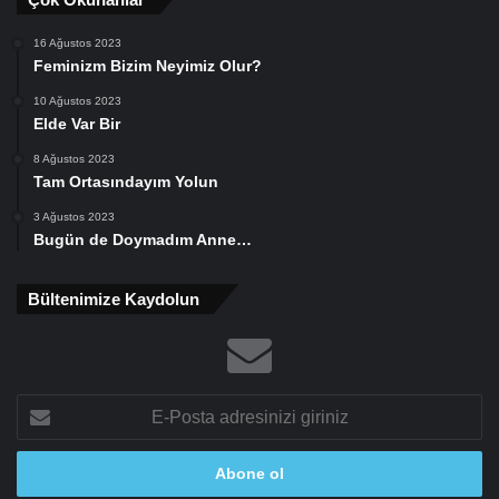
16 Ağustos 2023
Feminizm Bizim Neyimiz Olur?
10 Ağustos 2023
Elde Var Bir
8 Ağustos 2023
Tam Ortasındayım Yolun
3 Ağustos 2023
Bugün de Doymadım Anne…
Bültenimize Kaydolun
E-
Posta
adresinizi
giriniz