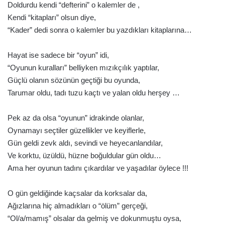
Doldurdu kendi “defterini” o kalemler de ,
Kendi “kitapları” olsun diye,
“Kader” dedi sonra o kalemler bu yazdıkları kitaplarına…
Hayat ise sadece bir “oyun” idi,
“Oyunun kuralları” belliyken mızıkçılık yaptılar,
Güçlü olanın sözünün geçtiği bu oyunda,
Tarumar oldu, tadı tuzu kaçtı ve yalan oldu herşey …
Pek az da olsa “oyunun” idrakinde olanlar,
Oynamayı seçtiler güzellikler ve keyiflerle,
Gün geldi zevk aldı, sevindi ve heyecanlandılar,
Ve korktu, üzüldü, hüzne boğuldular gün oldu…
Ama her oyunun tadını çıkardılar ve yaşadılar öylece !!!
O gün geldiğinde kaçsalar da korksalar da,
Ağızlarına hiç almadıkları o “ölüm” gerçeği,
“Ol/a/mamış” olsalar da gelmiş ve dokunmuştu oysa,