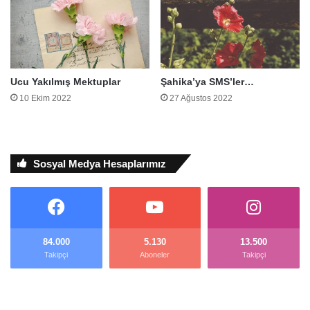
Ucu Yakılmış Mektuplar
Şahika’ya SMS’ler…
10 Ekim 2022
27 Ağustos 2022
Sosyal Medya Hesaplarımız
84.000
5.130
13.500
Takipçi
Aboneler
Takipçi