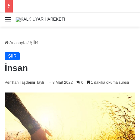
Menü
Anasayfa
/
ŞİİR
ŞİİR
İnsan
Peri'han Taşdemir Taylı
8 Mart 2022
0
1 dakika okuma süresi