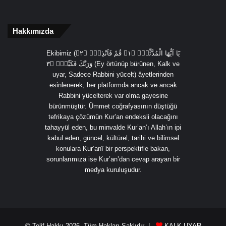
Hakkımızda
Ekibimiz (يَٓا اَيُّهَا الْمُدَّثِّرُۙ ﴿١﴾ قُمْ فَاَنْذِرْۙ ﴿٢﴾
وَرَبَّكَ فَكَبِّرْۙ ﴿٣ (Ey örtünüp bürünen, Kalk ve
uyar, Sadece Rabbini yücelt) âyetlerinden
esinlenerek, her platformda ancak ve ancak
Rabbini yücelterek var olma gayesine
bürünmüştür. Ümmet coğrafyasının düştüğü
tefrikaya çözümün Kur’an endeksli olacağını
tahayyül eden, bu minvalde Kur’an’ı Allah’ın ipi
kabul eden, güncel, kültürel, tarihi ve bilimsel
konulara Kur’anî bir perspektifle bakan,
sorunlarımıza ise Kur’an’dan cevap arayan bir
medya kuruluşudur.
© Telif Hakkı 2026, Tüm Hakları Saklıdır |
KALK UYAR