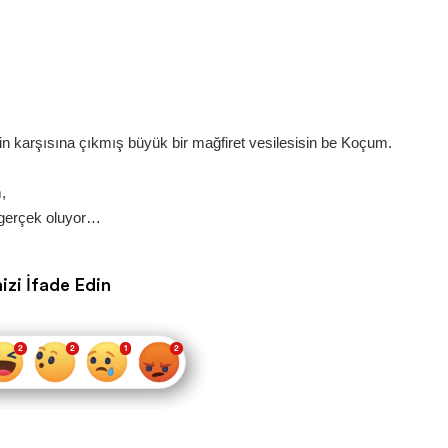
in karşısına çıkmış büyük bir mağfiret vesilesisin be Koçum.
,
e gerçek oluyor…
izi İfade Edin