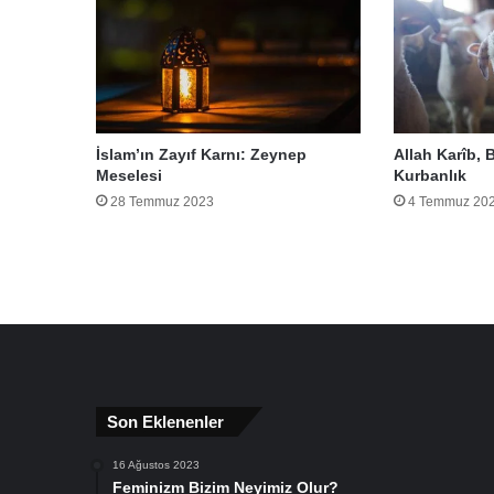
İslam’ın Zayıf Karnı: Zeynep
Allah Karîb, 
Meselesi
Kurbanlık
28 Temmuz 2023
4 Temmuz 20
Son Eklenenler
16 Ağustos 2023
Feminizm Bizim Neyimiz Olur?