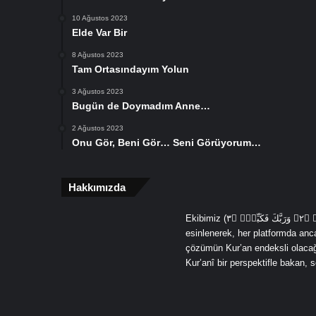
10 Ağustos 2023
Elde Var Bir
8 Ağustos 2023
Tam Ortasındayım Yolun
3 Ağustos 2023
Bugün de Doymadım Anne…
2 Ağustos 2023
Onu Gör, Beni Gör… Seni Görüyorum…
Hakkımızda
Ekibimiz (يَٓا اَيُّهَا الْمُدَّثِّرُۙ ﴿١﴾ قُمْ فَاَنْذِرْۙ ﴿٢﴾ وَرَبَّكَ فَكَبِّرْۙ ﴿٣ (Ey örtünüp bürünen, Kalk ve uyar, Sadece Rabbini yücelt) âyetlerinden
esinlenerek, her platformda an
çözümün Kur’an endeksli olacağın
Kur’anî bir perspektifle bakan,