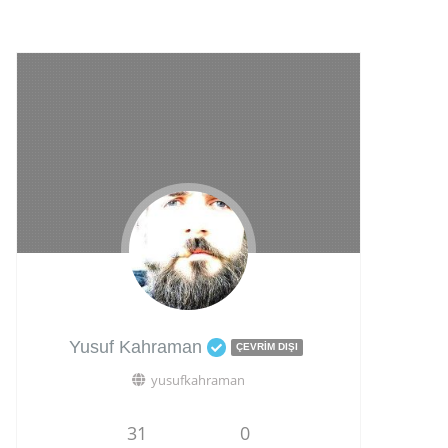
Yusuf Kahraman
ÇEVRIM DIŞI
yusufkahraman
31
0