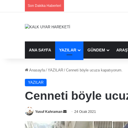
Son Dakika Haberleri
ANA SAYFA
YAZILAR
GÜNDEM
ARAŞ
Anasayfa
/
YAZILAR
/
Cenneti böyle ucuza kapatıyorum.
YAZILAR
Cenneti böyle ucu
Bir
Yusuf Kahraman
24 Ocak 2021
e-
posta