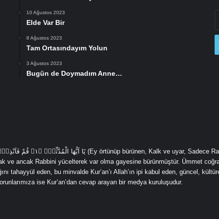
10 Ağustos 2023
E
Elde Var Bir
P
a
8 Ağustos 2023
gi
Tam Ortasındayım Yolun
3 Ağustos 2023
Bugün de Doymadım Anne…
cak ve ancak Rabbini yücelterek var olma gayesine bürünmüştür. Ümmet coğra
ı tahayyül eden, bu minvalde Kur’an’ı Allah’ın ipi kabul eden, güncel, kültürel
 sorunlarımıza ise Kur’an’dan cevap arayan bir medya kuruluşudur.