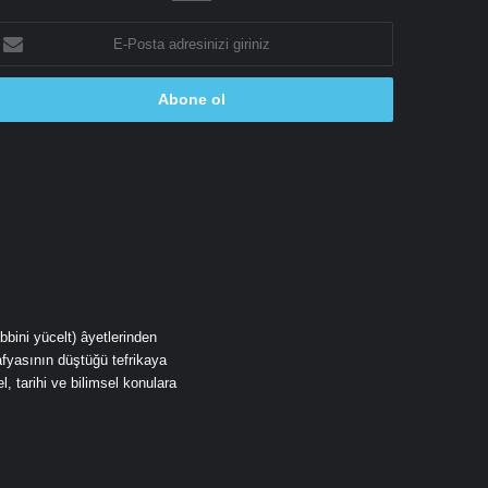
-
osta
dresinizi
riniz
fyasının düştüğü tefrikaya
, tarihi ve bilimsel konulara