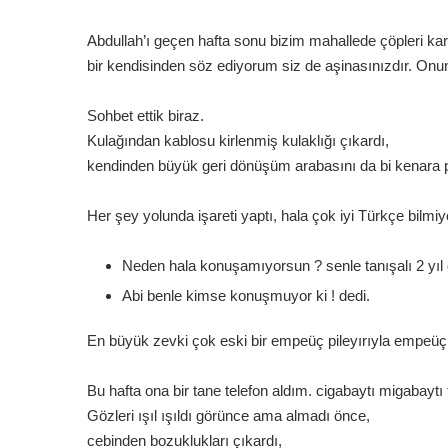
Abdullah’ı geçen hafta sonu bizim mahallede çöpleri kar
bir kendisinden söz ediyorum siz de aşinasınızdır. Onun
Sohbet ettik biraz.
Kulağından kablosu kirlenmiş kulaklığı çıkardı,
kendinden büyük geri dönüşüm arabasını da bi kenara pa
Her şey yolunda işareti yaptı, hala çok iyi Türkçe bilmiy
Neden hala konuşamıyorsun ? senle tanışalı 2 yıl
Abi benle kimse konuşmuyor ki ! dedi.
En büyük zevki çok eski bir empeüç pileyırıyla empeü
Bu hafta ona bir tane telefon aldım. cigabaytı migabaytı
Gözleri ışıl ışıldı görünce ama almadı önce,
cebinden bozuklukları çıkardı,