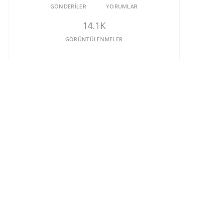
GÖNDERILER
YORUMLAR
14.1K
GÖRÜNTÜLENMELER