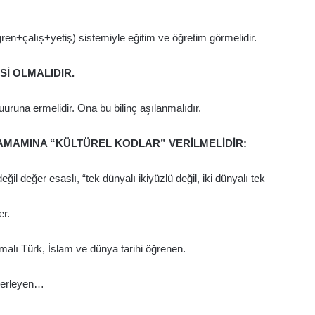
ğren+çalış+yetiş) sistemiyle eğitim ve öğretim görmelidir.
Sİ OLMALIDIR.
uuruna ermelidir. Ona bu bilinç aşılanmalıdır.
TAMAMINA “KÜLTÜREL KODLAR” VERİLMELİDİR:
 değer esaslı, “tek dünyalı ikiyüzlü değil, iki dünyalı tek
r.
malı Türk, İslam ve dünya tarihi öğrenen.
zberleyen…