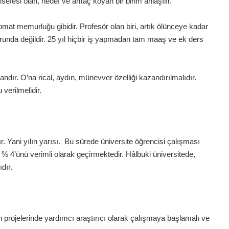
elsefesi olan, hedef ve amaç koyan bir birim anlaşılır.
omat memurluğu gibidir. Profesör olan biri, artık ölünceye kadar
zorunda değildir. 25 yıl hiçbir iş yapmadan tam maaş ve ek ders
dır. O’na rical, aydın, münevver özelliği kazandırılmalıdır.
 verilmelidir.
. Yani yılın yarısı. Bu sürede üniversite öğrencisi çalışması
 4’ünü verimli olarak geçirmektedir. Hâlbuki üniversitede,
dır.
ın projelerinde yardımcı araştırıcı olarak çalışmaya başlamalı ve