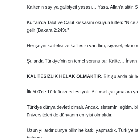
göndermek
Kalitenin sayıya galibiyeti yasası… Yasa, Allah’a aittir. Say
Kur’an’da Talut ve Calut kıssasını okuyun lütfen: “Nice 
gelir (Bakara 2:249).”
Her şeyin kalitelisi ve kalitesizi var: İlim, siyaset, ekon
Şu anda Türkiye’nin en temel sorunu bu: Kalite… İnsan fıtra
KALİTESİZLİK HELAK OLMAKTIR
. Biz şu anda bir h
İlk 500’de Türk üniversitesi yok. Bilimsel çalışmalara ya
Türkiye dünya devleti olmalı. Ancak, sistemin, eğitim, 
üniversiteleri de dünyanın en iyisi olmalıdır.
Uzun yıllardır dünya bilimine katkı yapmadık. Türkiye 
bakıyor.