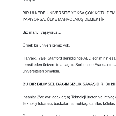
BİR ÜLKEDE ÜNİVERSİTE YOKSA ÇOK KÖTÜ DEMEK
YAPIYORSA, ÜLKE MAHVOLMUŞ DEMEKTİR
Biz mahvı yaşıyoruz…
Örnek bir üniversitemiz yok.
Harvard, Yale, Stanford denildiğinde ABD eğitiminin esas
temsil eden üniversite anlaşılır. Sorbon ise Fransa’nın…
üniversiteleri olmalıdır.
BU BİR BİLİMSEL BAĞIMSIZLIK SAVAŞIDIR
. Bu bi
İnsanlar 2’ye ayrılacaklar; a) Teknoloji üreten ve ihtiyaçla
Teknoloji fukarası, başkalarına muhtaç, cahiller, köleler