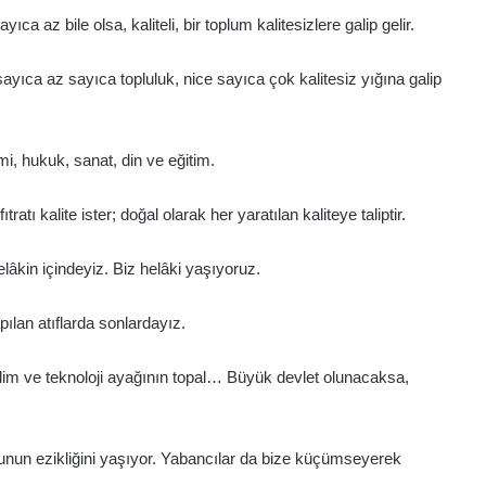
ıca az bile olsa, kaliteli, bir toplum kalitesizlere galip gelir.
sayıca az sayıca topluluk, nice sayıca çok kalitesiz yığına galip
omi, hukuk, sanat, din ve eğitim.
tı kalite ister; doğal olarak her yaratılan kaliteye taliptir.
elâkin içindeyiz. Biz helâki yaşıyoruz.
pılan atıflarda sonlardayız.
bilim ve teknoloji ayağının topal… Büyük devlet olunacaksa,
bunun ezikliğini yaşıyor. Yabancılar da bize küçümseyerek