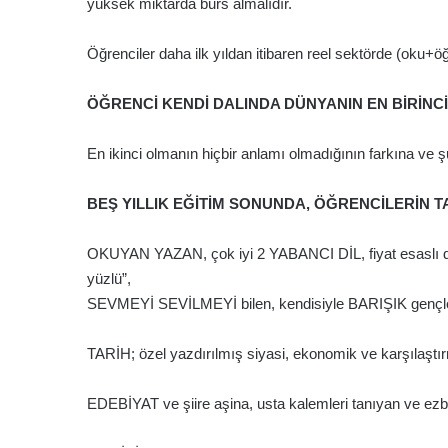
yüksek miktarda burs almalıdır.
Öğrenciler daha ilk yıldan itibaren reel sektörde (oku+ö
ÖĞRENCİ KENDİ DALINDA DÜNYANIN EN BİRİNCİ
En ikinci olmanın hiçbir anlamı olmadığının farkına ve ş
BEŞ YILLIK EĞİTİM SONUNDA, ÖĞRENCİLERİN 
OKUYAN YAZAN, çok iyi 2 YABANCI DİL, fiyat esaslı değil
yüzlü”,
SEVMEYİ SEVİLMEYİ bilen, kendisiyle BARIŞIK gençle
TARİH; özel yazdırılmış siyasi, ekonomik ve karşılaştır
EDEBİYAT ve şiire aşina, usta kalemleri tanıyan ve e