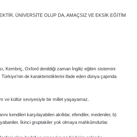
TİR. ÜNİVERSİTE OLUP DA, AMAÇSIZ VE EKSİK EĞİTİM
ı, Kembriç, Oxford denildiği zaman İngiliz eğitim sistemini
 Türkiye’nin de karakteristiklerini ifade eden dünya çapında
lim ve kültür seviyesiyle bir millet yaşayamaz.
rını kendileri karşılayabilen akıllılar, efendiler, medeniler, b)
, yabaniler. İkinci gruptakiler yok olmaya mahkûmdurlar.