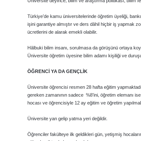
Üniversite deyince, bilim ve araştırma politikası, bilim f
Türkiye’de kamu üniversitelerinde öğretim üyeliği, bank
işini garantiye almıştır ve ders dâhil hiçbir iş yapmak 
ücretlerini de alarak emekli olabilir.
Hâlbuki bilim insanı, sorulmasa da görüşünü ortaya koyan
Üniversite öğretim üyesine bilim adamı kişiliği ve duruşu
ÖĞRENCİ YA DA GENÇLİK
Üniversite öğrencisi resmen 28 hafta eğitim yapmaktadır
gereken zamanının sadece %8’ini, öğretim elemanı ise %
hocası ve öğrencisiyle 12 ay eğitim ve öğretim yapılmalı
Üniversite yan gelip yatma yeri değildir.
Öğrenciler fakülteye ilk geldikleri gün, yetişmiş hocalar