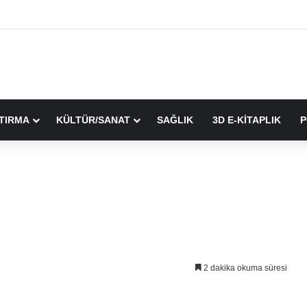
TIRMA
KÜLTÜR/SANAT
SAĞLIK
3D E-KİTAPLIK
P
2 dakika okuma süresi