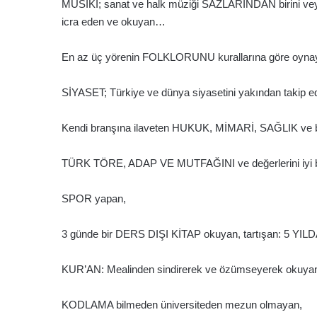
MUSİKİ; sanat ve halk müziği SAZLARINDAN birini veya b
icra eden ve okuyan…
En az üç yörenin FOLKLORUNU kurallarına göre oyn
SİYASET; Türkiye ve dünya siyasetini yakından takip ed
Kendi branşına ilaveten HUKUK, MİMARİ, SAĞLIK ve buna
TÜRK TÖRE, ADAP VE MUTFAĞINI ve değerlerini iyi b
SPOR yapan,
3 günde bir DERS DIŞI KİTAP okuyan, tartışan: 5 YI
KUR’AN: Mealinden sindirerek ve özümseyerek okuyan,
KODLAMA bilmeden üniversiteden mezun olmayan,