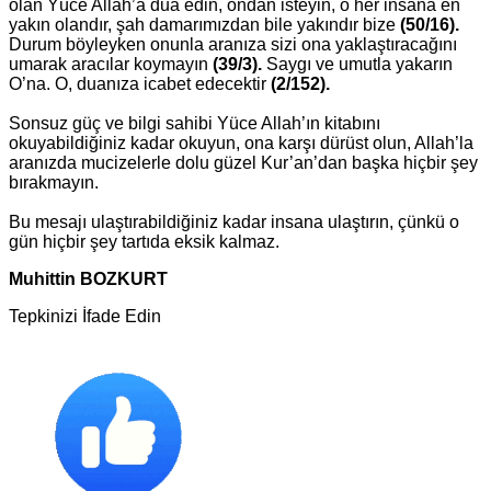
olan Yüce Allah’a dua edin, ondan isteyin, o her insana en
yakın olandır, şah damarımızdan bile yakındır bize
(50/16).
Durum böyleyken onunla aranıza sizi ona yaklaştıracağını
umarak aracılar koymayın
(39/3).
Saygı ve umutla yakarın
O’na. O, duanıza icabet edecektir
(2/152).
Sonsuz güç ve bilgi sahibi Yüce Allah’ın kitabını
okuyabildiğiniz kadar okuyun, ona karşı dürüst olun, Allah’la
aranızda mucizelerle dolu güzel Kur’an’dan başka hiçbir şey
bırakmayın.
Bu mesajı ulaştırabildiğiniz kadar insana ulaştırın, çünkü o
gün hiçbir şey tartıda eksik kalmaz.
Muhittin BOZKURT
Tepkinizi İfade Edin