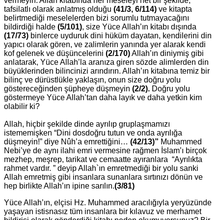
vermeyin. Allah kitabında her meseleyi net bir şekilde,
tafsilatlı olarak anlatmış olduğu
(41/3, 6/114)
ve kitapta
belirtmediği meselelerden bizi sorumlu tutmayacağını
bildirdiği halde
(5/101)
, size Yüce Allah’ın kitabı dışında
(17/73)
binlerce uyduruk dini hüküm dayatan, kendilerini din
yapıcı olarak gören, ve zalimlerin yanında yer alarak kendi
kof gelenek ve düşüncelerini
(2/170)
Allah’ın diniymiş gibi
anlatarak, Yüce Allah’la aranıza giren sözde alimlerden din
büyüklerinden bilincinizi arındırın. Allah’ın kitabına temiz bir
bilinç ve dürüstlükle yaklaşın, onun size doğru yolu
göstereceğinden şüpheye düşmeyin
(2/2).
Doğru yolu
göstermeye Yüce Allah’tan daha layık ve daha yetkin kim
olabilir ki?
Allah, hiçbir şekilde dinde ayrılıp gruplaşmamızı
istememişken “Dini dosdoğru tutun ve onda ayrılığa
düşmeyin!” diye Nûh’a emrettiğini…
(42/13)”
Muhammed
Nebi’ye de aynı ilahi emri vermesine rağmen İslam’ı birçok
mezhep, meşrep, tarikat ve cemaatte ayıranlara “Ayrılıkta
rahmet vardır. ” deyip Allah`ın emretmediği bir yolu sanki
Allah emretmiş gibi insanlara sunanlara sırtınızı dönün ve
hep birlikte Allah’ın ipine sarılın.
(3/81)
Yüce Allah’ın, elçisi Hz. Muhammed aracılığıyla yeryüzünde
yaşayan istisnasız tüm insanlara bir kılavuz ve merhamet