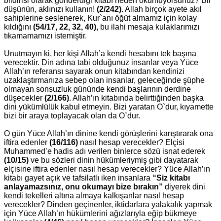
bildirisi olarak gönderdiği kitabı neden okumuyorsunuz? Bir
düşünün, aklınızı kullanın!
(2/242).
Allah birçok ayete akıl
sahiplerine seslenerek, Kur`anı öğüt almamız için kolay
kıldığını
(54/17, 22, 32, 40),
bu ilahi mesaja kulaklarımızı
tıkamamamızı istemiştir.
Unutmayın ki, her kişi Allah’a kendi hesabını tek başına
verecektir. Din adına tabi olduğunuz insanlar veya Yüce
Allah’ın referansı sayarak onun kitabından kendinizi
uzaklaştırmanıza sebep olan insanlar, geleceğinde şüphe
olmayan sonsuzluk gününde kendi başlarının derdine
düşecekler
(2/166)
. Allah’ın kitabında belirttiğinden başka
dini yükümlülük kabul etmeyin. Bizi yaratan O`dur, kıyamette
bizi bir araya toplayacak olan da O`dur.
O gün Yüce Allah’ın dinine kendi görüşlerini karıştırarak ona
iftira edenler
(16/116)
nasıl hesap verecekler? Elçisi
Muhammed’e hadis adı verilen binlerce sözü isnat ederek
(10/15)
ve bu sözleri dinin hükümleriymiş gibi dayatarak
elçisine iftira edenler nasıl hesap verecekler? Yüce Allah’ın
kitabı gayet açık ve tafsilatlı iken insanlara
“Siz kitabı
anlayamazsınız, onu okumayı bize bırakın”
diyerek dini
kendi tekelleri altına almaya kalkışanlar nasıl hesap
verecekler? Dinden geçinenler, iktidarlara yalakalık yapmak
için Yüce Allah’ın hükümlerini ağızlarıyla eğip bükmeye