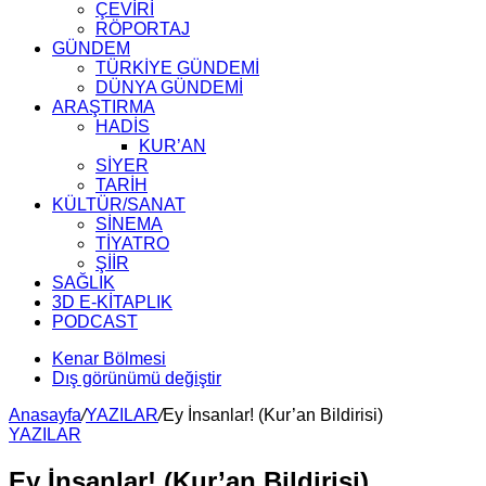
ÇEVİRİ
RÖPORTAJ
GÜNDEM
TÜRKİYE GÜNDEMİ
DÜNYA GÜNDEMİ
ARAŞTIRMA
HADİS
KUR’AN
SİYER
TARİH
KÜLTÜR/SANAT
SİNEMA
TİYATRO
ŞİİR
SAĞLIK
3D E-KİTAPLIK
PODCAST
Kenar Bölmesi
Dış görünümü değiştir
Anasayfa
/
YAZILAR
/
Ey İnsanlar! (Kur’an Bildirisi)
YAZILAR
Ey İnsanlar! (Kur’an Bildirisi)