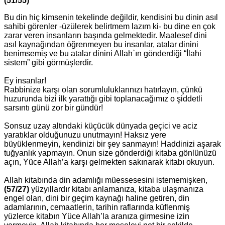
(51/55)
Bu din hiç kimsenin tekelinde değildir, kendisini bu dinin asıl
sahibi görenler -üzülerek belirtmem lazım ki- bu dine en çok
zarar veren insanların başında gelmektedir. Maalesef dini
asıl kaynağından öğrenmeyen bu insanlar, atalar dinini
benimsemiş ve bu atalar dinini Allah`ın gönderdiği “İlahi
sistem” gibi görmüşlerdir.
Ey insanlar!
Rabbinize karşı olan sorumluluklarınızı hatırlayın, çünkü
huzurunda bizi ilk yarattığı gibi toplanacağımız o şiddetli
sarsıntı günü zor bir gündür!
Sonsuz uzay altındaki küçücük dünyada geçici ve aciz
yaratıklar olduğunuzu unutmayın! Haksız yere
büyüklenmeyin, kendinizi bir şey sanmayın! Haddinizi aşarak
tuğyanlık yapmayın. Onun size gönderdiği kitaba gönlünüzü
açın, Yüce Allah’a karşı gelmekten sakınarak kitabı okuyun.
Allah kitabında din adamlığı müessesesini istememişken,
(57/27)
yüzyıllardır kitabı anlamanıza, kitaba ulaşmanıza
engel olan, dini bir geçim kaynağı haline getiren, din
adamlarının, cemaatlerin, tarihin raflarında küflenmiş
yüzlerce kitabın Yüce Allah’la aranıza girmesine izin