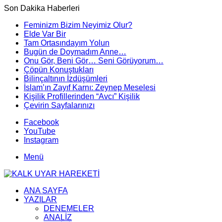
Son Dakika Haberleri
Feminizm Bizim Neyimiz Olur?
Elde Var Bir
Tam Ortasındayım Yolun
Bugün de Doymadım Anne…
Onu Gör, Beni Gör… Seni Görüyorum…
Çöpün Konuştukları
Bilinçaltının İzdüşümleri
İslam’ın Zayıf Karnı: Zeynep Meselesi
Kişilik Profillerinden “Avcı” Kişilik
Çevirin Sayfalarınızı
Facebook
YouTube
Instagram
Menü
ANA SAYFA
YAZILAR
DENEMELER
ANALİZ