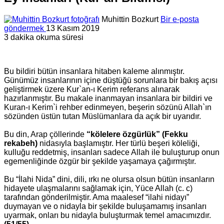
Muhittin Bozkurt
Bir e-posta
göndermek
13 Kasım 2019
3 dakika okuma süresi
Bu bildiri bütün insanlara hitaben kaleme alınmıştır.
Günümüz insanlarının içine düştüğü sorunlara bir bakış açısı
geliştirmek üzere Kur`an-ı Kerim referans alınarak
hazırlanmıştır. Bu makale inanmayan insanlara bir bildiri ve
Kuran-ı Kerim`i rehber edinmeyen, beşerin sözünü Allah`ın
sözünden üstün tutan Müslümanlara da açık bir uyarıdır.
Bu din, Arap çöllerinde
“kölelere özgürlük”
(Fekku
rekabeh)
nidasıyla başlamıştır. Her türlü beşeri köleliği,
kulluğu reddetmiş, insanları sadece Allah ile buluşturup onun
egemenliğinde özgür bir şekilde yaşamaya çağırmıştır.
Bu “İlahi Nida” dini, dili, ırkı ne olursa olsun bütün insanların
hidayete ulaşmalarını sağlamak için, Yüce Allah (c. c)
tarafından gönderilmiştir. Ama maalesef “ilahi nidayı”
duymayan ve o nidayla bir şekilde buluşamamış insanları
uyarmak, onları bu nidayla buluşturmak temel amacımızdır.