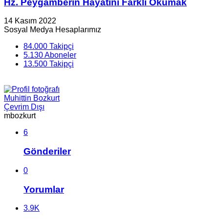
Hz. Peygamberin Hayatını Farklı Okumak
14 Kasım 2022
Sosyal Medya Hesaplarımız
84.000
Takipçi
5.130
Aboneler
13.500
Takipçi
Muhittin Bozkurt
Çevrim Dışı
mbozkurt
6
Gönderiler
0
Yorumlar
3.9K