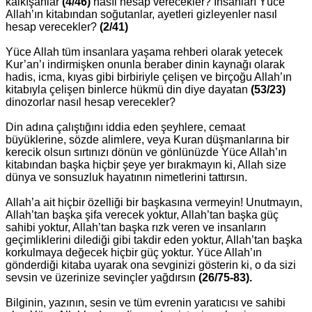
kalkışanlar
(4/46)
nasıl hesap verecekler? İnsanları Yüce
Allah’ın kitabından soğutanlar, ayetleri gizleyenler nasıl
hesap verecekler?
(2/41)
Yüce Allah tüm insanlara yaşama rehberi olarak yetecek
Kur’an’ı indirmişken onunla beraber dinin kaynağı olarak
hadis, icma, kıyas gibi birbiriyle çelişen ve birçoğu Allah’ın
kitabıyla çelişen binlerce hükmü din diye dayatan
(53/23)
dinozorlar nasıl hesap verecekler?
Din adına çalıştığını iddia eden şeyhlere, cemaat
büyüklerine, sözde alimlere, veya Kuran düşmanlarına bir
kerecik olsun sırtınızı dönün ve gönlünüzde Yüce Allah’ın
kitabından başka hiçbir şeye yer bırakmayın ki, Allah size
dünya ve sonsuzluk hayatının nimetlerini tattırsın.
Allah’a ait hiçbir özelliği bir başkasına vermeyin! Unutmayın,
Allah’tan başka şifa verecek yoktur, Allah’tan başka güç
sahibi yoktur, Allah’tan başka rızk veren ve insanların
geçimliklerini dilediği gibi takdir eden yoktur, Allah’tan başka
korkulmaya değecek hiçbir güç yoktur. Yüce Allah’ın
gönderdiği kitaba uyarak ona sevginizi gösterin ki, o da sizi
sevsin ve üzerinize sevinçler yağdırsın
(26/75-83).
Bilginin, yazının, sesin ve tüm evrenin yaratıcısı ve sahibi