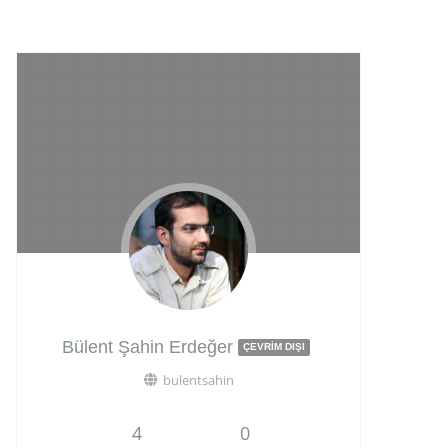
Bülent Şahin Erdeğer
ÇEVRIM DIŞI
bulentsahin
4
0