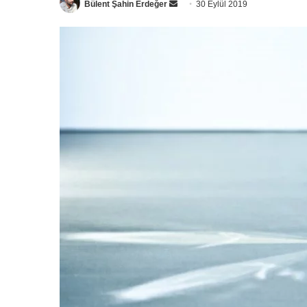
Bir
Bülent Şahin Erdeğer
30 Eylül 2019
e-
posta
göndermek