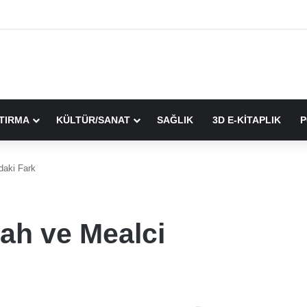
TIRMA
KÜLTÜR/SANAT
SAĞLIK
3D E-KİTAPLIK
P
daki Fark
lah ve Mealci