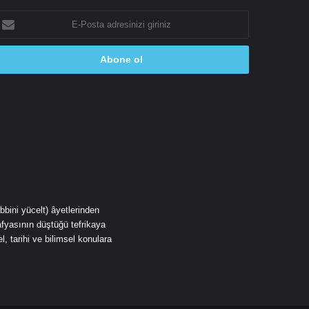
-
osta
dresinizi
riniz
fyasının düştüğü tefrikaya
, tarihi ve bilimsel konulara