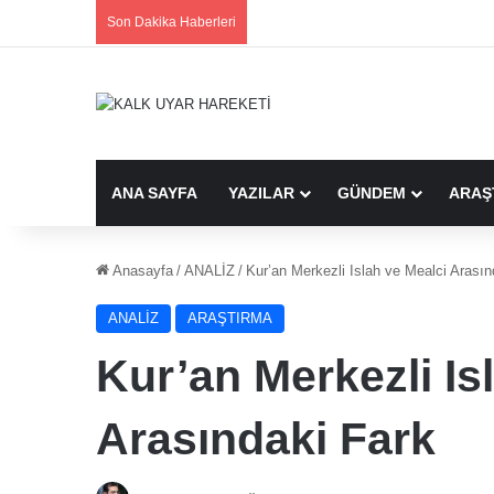
Son Dakika Haberleri
ANA SAYFA
YAZILAR
GÜNDEM
ARAŞ
Anasayfa
/
ANALİZ
/
Kur’an Merkezli Islah ve Mealci Arasın
ANALİZ
ARAŞTIRMA
Kur’an Merkezli Is
Arasındaki Fark