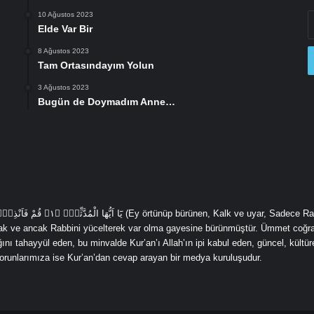
10 Ağustos 2023
E
Elde Var Bir
P
a
8 Ağustos 2023
gi
Tam Ortasındayım Yolun
3 Ağustos 2023
Bugün de Doymadım Anne…
cak ve ancak Rabbini yücelterek var olma gayesine bürünmüştür. Ümmet coğra
ı tahayyül eden, bu minvalde Kur’an’ı Allah’ın ipi kabul eden, güncel, kültürel
 sorunlarımıza ise Kur’an’dan cevap arayan bir medya kuruluşudur.