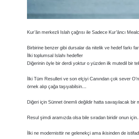
Kur’ân merkezli Islah çağrısı ile Sadece Kur’âncı Mealci
Birbirine benzer gibi dursalar da nitelik ve hedef farkı far
İlki toplumsal Islahı hedefler
Diğerinin öyle bir derdi yoktur o yüzden ilk mutedil bir te
İlki Tüm Resulleri ve son elçiyi Canından çok sever O’na
örnek alıp çağa taşıyabilsin…
Diğeri için Sünnet önemli değildir hatta savaşılacak bir
Resul şimdi aramızda olsa bile sıradan biridir onun içi
İlki ne modernisttir ne gelenekçi ama ikisinden de istifad