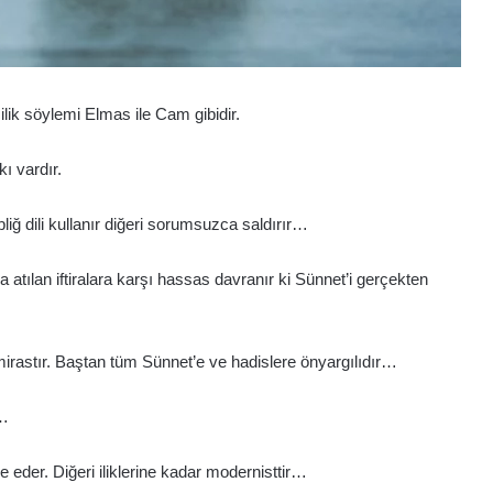
lik söylemi Elmas ile Cam gibidir.
kı vardır.
bliğ dili kullanır diğeri sorumsuzca saldırır…
 atılan iftiralara karşı hassas davranır ki Sünnet’i gerçekten
 mirastır. Baştan tüm Sünnet’e ve hadislere önyargılıdır…
n…
e eder. Diğeri iliklerine kadar modernisttir…