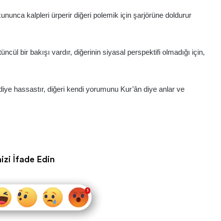
 okununca kalpleri ürperir diğeri polemik için şarjörüne doldurur
ncül bir bakışı vardır, diğerinin siyasal perspektifi olmadığı için,
ş diye hassastır, diğeri kendi yorumunu Kur’ân diye anlar ve
izi İfade Edin