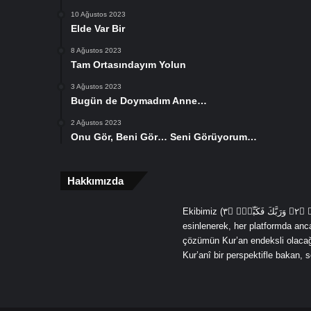
10 Ağustos 2023
Elde Var Bir
8 Ağustos 2023
Tam Ortasındayım Yolun
3 Ağustos 2023
Bugün de Doymadım Anne…
2 Ağustos 2023
Onu Gör, Beni Gör… Seni Görüyorum…
Hakkımızda
Ekibimiz (يَٓا اَيُّهَا الْمُدَّثِّرُۙ ﴿١﴾ قُمْ فَاَنْذِرْۙ ﴿٢﴾ وَرَبَّكَ فَكَبِّرْۙ ﴿٣ (Ey örtünüp bürünen, Kalk ve uyar, Sadece Rabbini yücelt) âyetlerinden
esinlenerek, her platformda an
çözümün Kur’an endeksli olacağın
Kur’anî bir perspektifle bakan,