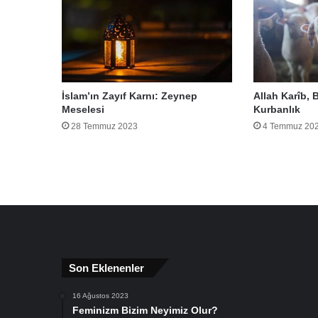
İslam’ın Zayıf Karnı: Zeynep
Allah Karîb, 
Meselesi
Kurbanlık
28 Temmuz 2023
4 Temmuz 20
Son Eklenenler
16 Ağustos 2023
Feminizm Bizim Neyimiz Olur?