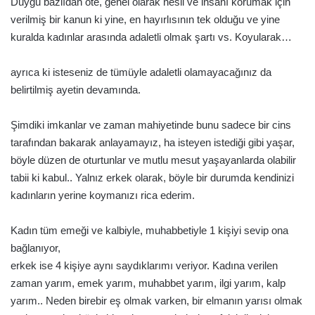
Duygu bazlıdan öte, genel olarak nesli ve insanı korumak için
verilmiş bir kanun ki yine, en hayırlısının tek olduğu ve yine
kuralda kadınlar arasında adaletli olmak şartı vs. Koyularak…
ayrıca ki isteseniz de tümüyle adaletli olamayacağınız da
belirtilmiş ayetin devamında.
Şimdiki imkanlar ve zaman mahiyetinde bunu sadece bir cins
tarafından bakarak anlayamayız, ha isteyen istediği gibi yaşar,
böyle düzen de oturtunlar ve mutlu mesut yaşayanlarda olabilir
tabii ki kabul.. Yalnız erkek olarak, böyle bir durumda kendinizi
kadınların yerine koymanızı rica ederim.
Kadın tüm emeği ve kalbiyle, muhabbetiyle 1 kişiyi sevip ona
bağlanıyor,
erkek ise 4 kişiye aynı saydıklarımı veriyor. Kadına verilen
zaman yarım, emek yarım, muhabbet yarım, ilgi yarım, kalp
yarım.. Neden birebir eş olmak varken, bir elmanın yarısı olmak