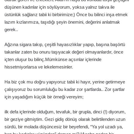
düşünen kadınlar için söylüyorum, yoksa yalnız takva ile
üstünlük sağlarız tabii ki birbirimize;) Önce bu bilinci inşa etmek
lazım kızlarımıza, taşıdığı şeyin önemini, değerini anlatmak
gerek..
Ağzına sigara takıp, çeşitli hayasızlıklar yapıp, başına başörtü
takanlar zaten bu onuru taşıyacak değeri olmayanlardır, önce
içten oluşur bu bilinç.Mümkünse açsınlar içlerinde
hissetmiyorlarsa ve lekelemesinler.
Ha biz çok mu doğru yapıyoruz tabii ki hayır, yerine getirmeye
çalışıyoruz bu sorumluluğu bu kadar zor şartlarda.. Zor şartlar
için yaşadığım küçük bir örneği vereyim;
ilk defa içlerinde olduğum, tevafuk, bir grupla, dinci (!) diyorum,
bir geziye gitmiştim. Gezi gidiş dönüş olarak belirtilenden uzun
sürdü, bir molada düşüncesiz bir beyefendi, “Ya yol uzadı ya,