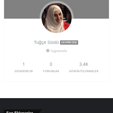
Tuğçe Süslü
ÇEVRIM DIŞI
tugcesuslu
1
0
3.4K
GÖNDERILER
YORUMLAR
GÖRÜNTÜLENMELER
Son Eklenenler