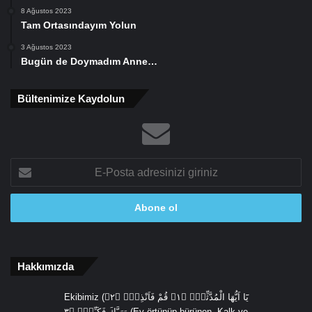
8 Ağustos 2023
Tam Ortasındayım Yolun
3 Ağustos 2023
Bugün de Doymadım Anne…
Bültenimize Kaydolun
E-
Posta
adresinizi
giriniz
Hakkımızda
Ekibimiz (يَٓا اَيُّهَا الْمُدَّثِّرُۙ ﴿١﴾ قُمْ فَاَنْذِرْۙ ﴿٢﴾
وَرَبَّكَ فَكَبِّرْۙ ﴿٣ (Ey örtünüp bürünen, Kalk ve