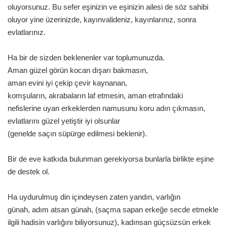
oluyorsunuz. Bu sefer eşinizin ve eşinizin ailesi de söz sahibi
oluyor yine üzerinizde, kayınvalideniz, kayınlarınız, sonra
evlatlarınız.
Ha bir de sizden beklenenler var toplumunuzda.
Aman güzel görün kocan dışarı bakmasın,
aman evini iyi çekip çevir kaynanan,
komşuların, akrabaların laf etmesin, aman etrafındaki
nefislerine uyan erkeklerden namusunu koru adın çıkmasın,
evlatlarını güzel yetiştir iyi olsunlar
(genelde saçın süpürge edilmesi beklenir).
Bir de eve katkıda bulunman gerekiyorsa bunlarla birlikte eşine
de destek ol.
Ha uydurulmuş din içindeysen zaten yandın, varlığın
günah, adım atsan günah, (saçma sapan erkeğe secde etmekle
ilgili hadisin varlığını biliyorsunuz), kadınsan güçsüzsün erkek