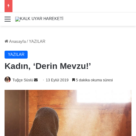
Menü
Anasayfa
/
YAZILAR
YAZILAR
Kadın, ‘Derin Mevzu!’
Bir
Tuğçe Süslü
13 Eylül 2019
5 dakika okuma süresi
e-
posta
göndermek