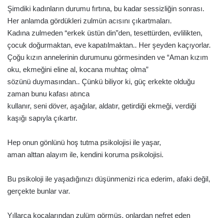
Şimdiki kadınların durumu fırtına, bu kadar sessizliğin sonrası.
Her anlamda gördükleri zulmün acısını çıkartmaları.
Kadına zulmeden “erkek üstün din”den, tesettürden, evlilikten,
çocuk doğurmaktan, eve kapatılmaktan.. Her şeyden kaçıyorlar.
Çoğu kızın annelerinin durumunu görmesinden ve “Aman kızım
oku, ekmeğini eline al, kocana muhtaç olma”
sözünü duymasından.. Çünkü biliyor ki, güç erkekte olduğu
zaman bunu kafası atınca
kullanır, seni döver, aşağılar, aldatır, getirdiği ekmeği, verdiği
kaşığı sapıyla çıkartır.
Hep onun gönlünü hoş tutma psikolojisi ile yaşar,
aman alttan alayım ile, kendini koruma psikolojisi.
Bu psikoloji ile yaşadığınızı düşünmenizi rica ederim, afaki değil,
gerçekte bunlar var.
Yıllarca kocalarından zulüm görmüş, onlardan nefret eden