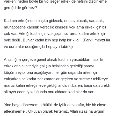
varken, neden böyle bir yol seçer erkek de nefsini dizginleme
gereği bile görmez?
Kadının erkeğinden başka gidecek, onu avutacak, saracak,
muhabbetine karşılık verecek kimsesi yok ama erkek için bir
çok var. Erkeği kadın için vazgeçilmez ama kadını erkek için
öyle değil.. Bunlar kadın için hep kalp kırıklığı.. (Farklı mevzular
ve durumlar dediğim gibi hep ayrı tabii ki)
Anlattığım çerçeve genel olarak kadının yaşadıkları, tabii ki
erkeklerin alın teriyle çalışıp helalinden getirdiği parayı
küçümseyip, onu aşağılayan, her gün dışarıda ailesi için
çalışırken ne kadar zor zamanlar geçiren ve strese / tehlikeye
maruz kalan erkeğin eve geldiği andan itibaren, başında sürekli
şikayet eden, yokluğunda onu aldatan kadınlar da var.
Yine başa dönersem, kötülük de iyilik de vasıftır, hiç bir cinse
atfedilmemeli. Okuyan olarak tertemiz, Allah rızasına uygun