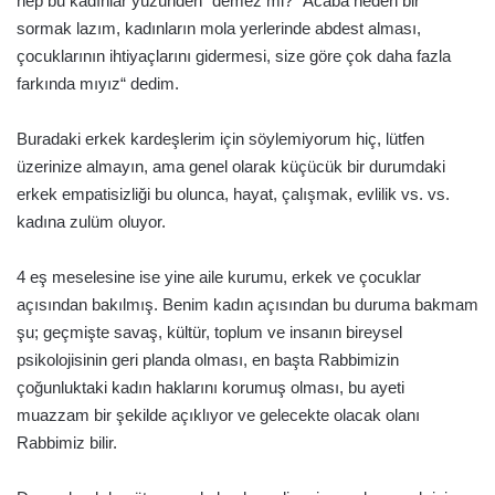
hep bu kadınlar yüzünden” demez mi? “Acaba neden bir
sormak lazım, kadınların mola yerlerinde abdest alması,
çocuklarının ihtiyaçlarını gidermesi, size göre çok daha fazla
farkında mıyız“ dedim.
Buradaki erkek kardeşlerim için söylemiyorum hiç, lütfen
üzerinize almayın, ama genel olarak küçücük bir durumdaki
erkek empatisizliği bu olunca, hayat, çalışmak, evlilik vs. vs.
kadına zulüm oluyor.
4 eş meselesine ise yine aile kurumu, erkek ve çocuklar
açısından bakılmış. Benim kadın açısından bu duruma bakmam
şu; geçmişte savaş, kültür, toplum ve insanın bireysel
psikolojisinin geri planda olması, en başta Rabbimizin
çoğunluktaki kadın haklarını korumuş olması, bu ayeti
muazzam bir şekilde açıklıyor ve gelecekte olacak olanı
Rabbimiz bilir.