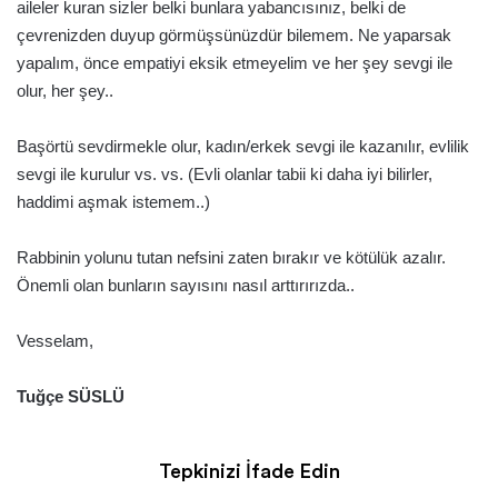
aileler kuran sizler belki bunlara yabancısınız, belki de
çevrenizden duyup görmüşsünüzdür bilemem. Ne yaparsak
yapalım, önce empatiyi eksik etmeyelim ve her şey sevgi ile
olur, her şey..
Başörtü sevdirmekle olur, kadın/erkek sevgi ile kazanılır, evlilik
sevgi ile kurulur vs. vs. (Evli olanlar tabii ki daha iyi bilirler,
haddimi aşmak istemem..)
Rabbinin yolunu tutan nefsini zaten bırakır ve kötülük azalır.
Önemli olan bunların sayısını nasıl arttırırızda..
Vesselam,
Tuğçe SÜSLÜ
Tepkinizi İfade Edin