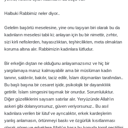
Halbuki Rabbimiz neler diyor..
Gelelim başörtü meselesine, yine onu taşıyan biri olarak bu da
kadınların meselesi tabii ki; anlayan için bu bir nimettir, zırhtır,
sizi kirli nefislerden, hayasızlıktan, teşhircilikten, meta olmaktan
koruma altına alır. Rabbimizin kadınlara lütfudur.
Bir erkeğin dıştan ne olduğunu anlayamazsınız ve hiç bir
yargılamaya maruz kalmayabilir ama bir müslüman kadın
tanınır, saldırılır, bakılır, taciz edilir, İslam düşmanları tarafından..
Bu başlı başına bir cesaret işidir, psikolojik bir dayanıklılık
getirilir. İslam simgesini taşımak bir onurdur. Sorumluluktur.
Diğer güzelliklerini saysam satırlar alır. Yeryüzünde Allah’ın
askeri gibi dolanıyorsunuz, güven veriyorsunuz.. Bu asıl
kadınlara verilen bir lütuf ve ayrıcalıktır, erkek kardeşlerim
yanlış anlamasın, örtünmeyi baskı ve özgürlük kısıtlanması
olarak gören ve erkeklere Allah’ın haşa bu konuda torpil geçtiğini