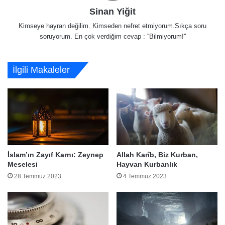
Sinan Yiğit
Kimseye hayran değilim. Kimseden nefret etmiyorum.Sıkça soru
soruyorum. En çok verdiğim cevap : ''Bilmiyorum!''
İlgili Makaleler
İslam’ın Zayıf Karnı: Zeynep
Allah Karîb, Biz Kurban,
Meselesi
Hayvan Kurbanlık
28 Temmuz 2023
4 Temmuz 2023