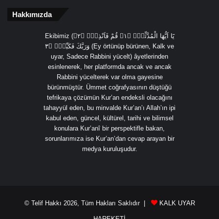
Hakkımızda
Ekibimiz (يَٓا اَيُّهَا الْمُدَّثِّرُۙ ﴿١﴾ قُمْ فَاَنْذِرْۙ ﴿٢﴾
وَرَبَّكَ فَكَبِّرْۙ ﴿٣ (Ey örtünüp bürünen, Kalk ve
uyar, Sadece Rabbini yücelt) âyetlerinden
esinlenerek, her platformda ancak ve ancak
Rabbini yücelterek var olma gayesine
bürünmüştür. Ümmet coğrafyasının düştüğü
tefrikaya çözümün Kur’an endeksli olacağını
tahayyül eden, bu minvalde Kur’an’ı Allah’ın ipi
kabul eden, güncel, kültürel, tarihi ve bilimsel
konulara Kur’anî bir perspektifle bakan,
sorunlarımıza ise Kur’an’dan cevap arayan bir
medya kuruluşudur.
© Telif Hakkı 2026, Tüm Hakları Saklıdır |
KALK UYAR
HAREKETİ