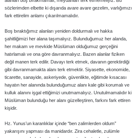
alanları boş bırakmamalı, meydanları terk etmemeliyiz. Bu
sözlerimden elbette ki dışarıda avare avare gezelim, varlığımızı
fark ettirelim anlamı çıkarılmamalıdır.
Boş bıraktığımız alanları yeniden doldurmalı ve hakka
şahitliğimizi her alana taşımalıyız. Bulunduğumuz her alanda,
her makam ve mevkide Müslüman olduğumuz gerçeğini
hatırlamalı ve ona göre davranmalıyız. Bazen alanlar fiziken
değil manen terk edilir. Davayı terk etmek, davanın gerektirdiği
gibi davranmamakta alanı terk etmektir. Siyasette, ekonomide,
ticarette, sanayide, askeriyede, güvenlikte, eğitimde kısacası
hayatın her alanında bulunduğumuz alanı kale gibi korumalı ve
kulluk alanını işgal ettiğimizi unutmamalıyız. Unutulmamalıdır ki
Müslüman bulunduğu her alanı güzelleştiren, farkını fark ettiren
kişidir.
Hz. Yunus’un karanlıklar içinde “ben zalimlerden oldum”
yakarışını yapması da manidardır. Zira cehaletle, zulümle