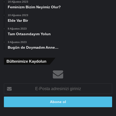
16 Ağustos 2023
Feminizm Bizim Neyimiz Olur?
10 Ağustos 2023
Elde Var Bir
8 Ağustos 2023
Tam Ortasındayım Yolun
3 Ağustos 2023
Bugün de Doymadım Anne…
Bültenimize Kaydolun
E-
Posta
adresinizi
giriniz