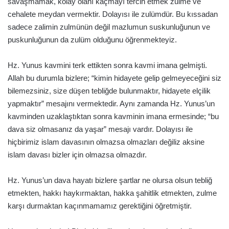
savaşmamak, kolay olanı kaçmayı tercih etmek zulme ve
cehalete meydan vermektir. Dolayısı ile zulümdür. Bu kıssadan
sadece zalimin zulmünün değil mazlumun suskunluğunun ve
puskunluğunun da zulüm olduğunu öğrenmekteyiz.
Hz. Yunus kavmini terk ettikten sonra kavmi imana gelmişti.
Allah bu durumla bizlere; “kimin hidayete gelip gelmeyeceğini siz
bilemezsiniz, size düşen tebliğde bulunmaktır, hidayete elçilik
yapmaktır” mesajını vermektedir. Aynı zamanda Hz. Yunus’un
kavminden uzaklaştıktan sonra kavminin imana ermesinde; “bu
dava siz olmasanız da yaşar” mesajı vardır. Dolayısı ile
hiçbirimiz islam davasının olmazsa olmazları değiliz aksine
islam davası bizler için olmazsa olmazdır.
Hz. Yunus’un dava hayatı bizlere şartlar ne olursa olsun tebliğ
etmekten, hakkı haykırmaktan, hakka şahitlik etmekten, zulme
karşı durmaktan kaçınmamamız gerektiğini öğretmiştir.