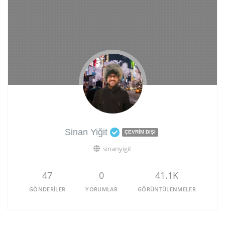
Sinan Yiğit
ÇEVRIM DIŞI
sinanyigit
47
0
41.1K
GÖNDERILER
YORUMLAR
GÖRÜNTÜLENMELER