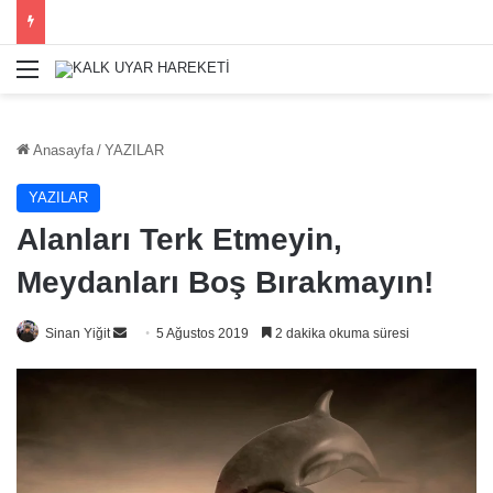
Menü
Anasayfa
/
YAZILAR
YAZILAR
Alanları Terk Etmeyin,
Meydanları Boş Bırakmayın!
Bir
Sinan Yiğit
5 Ağustos 2019
2 dakika okuma süresi
e-
posta
göndermek