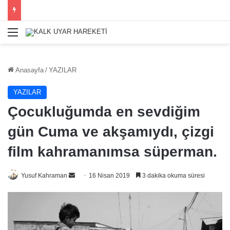
Menü
Anasayfa
/
YAZILAR
YAZILAR
Çocukluğumda en sevdiğim
gün Cuma ve akşamıydı, çizgi
film kahramanımsa süperman.
Bir
Yusuf Kahraman
16 Nisan 2019
3 dakika okuma süresi
e-
posta
göndermek