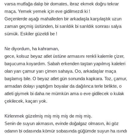
varsa mutfağa dalıp bir domates, ibraz ekmek doğru tekrar
maça. Yemek yemek için eve gidilmezdi ki !
Geçenlerde aşağı mahalleden bir arkadaşla karşılaştık uzun
zaman geçmiş üstünden, bi sarıldık bi sarıldık sonrası salya
sümük. Eskiler güzeldi be !
Ne diyordum, ha kahraman,
gece, kolsuz beyaz atlet üstüne armasını renkli kalemle çizer,
başucuma koyardım. Sabah erkenden taştan yapılmış kaleleri
olan yarı çamur yarı çimen sahaya. Oo, arkadaşlar maça
başlamış bile. O beyaz atlet gün sonunda kapkara. Toz, çamur,
armadan dolayı yaptığım boyalar da dağılınca terle birlikte, o
atleti giymek bi daha ne mümkün ama o eve gidilecek o kulak
çekilecek, kaçarı yok.
Kirlenmek güzelmiş miş miş miş de miş miş.
Senin de suyun akmasın, evinde doğalgaz olmasın, iki göz
odanın bi odasında kömür sobasında güğümde suyun ha ısındı