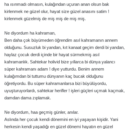
ha ısınmadı olmasın, kulağından uçuran anan olsun bak
kirlenmek ne güzel olur, hayat size güzel anasını satim !
kirlenmek güzelmiş de miş miş de miş miş.
Ne diyordum ha kahraman,
Ben daha çok büyümeden öğrendim asıl kahramanın annem
olduğunu. Susuzluk bi yandan, kıt kanaat geçim derdi bi yandan,
haylaz çocuk derdi içinde bir hayat sürmekmiş asıl
kahramanlık. Sahtekar holivid bize yıllarca bi dünya yalancı
süper kahramanı adam ! diye yutturdu. Benim annem
kulağımdan bi tuttumu dünyanın kaç bucak olduğunu
öğretiyordu. Bu süper kahramanlarsa bizi büyülüyordu,
uyuşturuyorlardı, sahtekar herifler ! işleri güçleri uçmak kaçmak,
damdan dama zıplamak.
Ne diyordum, haa geçmiş günler, anılar.
Aslında her çocuk kendi dönemini en iyi yaşayan kişidir. Yani
herkesin kendi yaşadığı en güzel dönemi hayatın en güzel