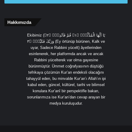
Hakkımızda
Ekibimiz (يَٓا اَيُّهَا الْمُدَّثِّرُۙ ﴿١﴾ قُمْ فَاَنْذِرْۙ ﴿٢﴾
وَرَبَّكَ فَكَبِّرْۙ ﴿٣ (Ey örtünüp bürünen, Kalk ve
uyar, Sadece Rabbini yücelt) âyetlerinden
esinlenerek, her platformda ancak ve ancak
Rabbini yücelterek var olma gayesine
bürünmüştür. Ümmet coğrafyasının düştüğü
tefrikaya çözümün Kur’an endeksli olacağını
tahayyül eden, bu minvalde Kur’an’ı Allah’ın ipi
kabul eden, güncel, kültürel, tarihi ve bilimsel
konulara Kur’anî bir perspektifle bakan,
sorunlarımıza ise Kur’an’dan cevap arayan bir
medya kuruluşudur.