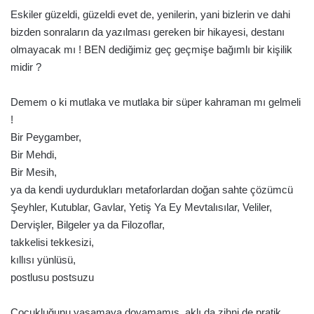
Eskiler güzeldi, güzeldi evet de, yenilerin, yani bizlerin ve dahi
bizden sonraların da yazılması gereken bir hikayesi, destanı
olmayacak mı ! BEN dediğimiz geç geçmişe bağımlı bir kişilik
midir ?
Demem o ki mutlaka ve mutlaka bir süper kahraman mı gelmeli
!
Bir Peygamber,
Bir Mehdi,
Bir Mesih,
ya da kendi uydurdukları metaforlardan doğan sahte çözümcü
Şeyhler, Kutublar, Gavlar, Yetiş Ya Ey Mevtalısılar, Veliler,
Dervişler, Bilgeler ya da Filozoflar,
takkelisi tekkesizi,
kıllısı yünlüsü,
postlusu postsuzu
Çocukluğunu yaşamaya doyamamış, aklı da zihni de pratik