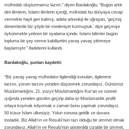
müfredatı oluşturmamız lazım.” diyen Bardakoğlu, “Bugün artık
dini ilimlerin, İslami ilimlerin içeriği, müfredatı bu dünyaya cevap
vermekte hayli geri kalmış, adeta arkeoloji ile uğraşan, ‘geçmiş
dönemlerde biz şöyle bir medeniyet kurmuştuk.’ diye geçmişe
öykünmekle yetinen bir oyalama içinde. İslami bilimler bugün
topluma bir şey verme kabiliyetini yavaş yavaş yitirmeye
başlamıştır.” ifadelerini kullandı.
Bardakoğlu, şunları kaydetti:
“Biz yavaş yavaş müfredatın ilgilendiği konuları, ilgilenme
tarzını, yorum tarzını yeniden düşünmek zorundayız. Günümüz
Müslümanlığını, 21. yüzyıl Müslümanlığını Kur’an ve sünnet
ışığında yeniden gözden geçirip daha iyi Müslümanlık profili
ortaya koymak istiyorsak o zaman bunu yapmak zorundayız.
50 küsur İslam ülkesiyiz. Yolun sonuna geldik ve duvara
tosladık. Biz Allah’ın ve Resulü’nün razı olduğu bir ümmet olmak
zorundayız. Allah’ın ve Resulü’nün gösterdiği çizgide bir ümmet,