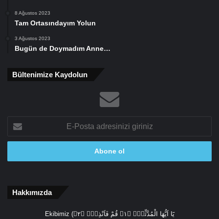
8 Ağustos 2023
Tam Ortasındayım Yolun
3 Ağustos 2023
Bugün de Doymadım Anne…
Bültenimize Kaydolun
E-
Posta
adresinizi
giriniz
Hakkımızda
Ekibimiz (يَٓا اَيُّهَا الْمُدَّثِّرُۙ ﴿١﴾ قُمْ فَاَنْذِرْۙ ﴿٢﴾