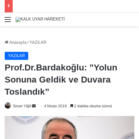
Menü
Anasayfa
/
YAZILAR
YAZILAR
Prof.Dr.Bardakoğlu: ”Yolun
Sonuna Geldik ve Duvara
Toslandık”
Bir
Sinan Yiğit
4 Nisan 2019
2 dakika okuma süresi
e-
posta
göndermek