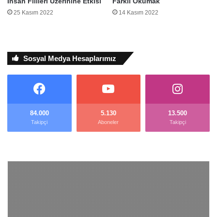
İnsan Fiilleri Üzerinine Etkisi
Farklı Okumak
25 Kasım 2022
14 Kasım 2022
Sosyal Medya Hesaplarımız
84.000
5.130
13.500
Takipçi
Aboneler
Takipçi