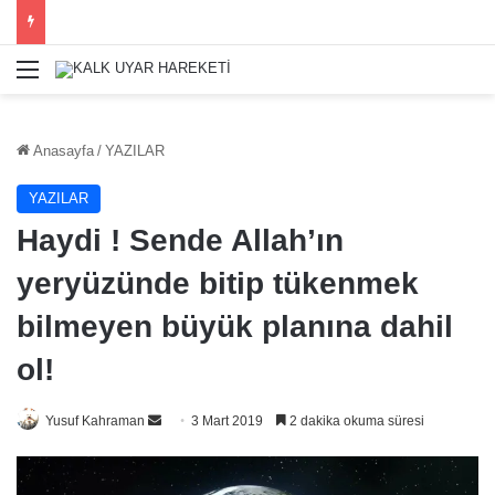
Menü
Anasayfa
/
YAZILAR
YAZILAR
Haydi ! Sende Allah’ın
yeryüzünde bitip tükenmek
bilmeyen büyük planına dahil
ol!
Bir
Yusuf Kahraman
3 Mart 2019
2 dakika okuma süresi
e-
posta