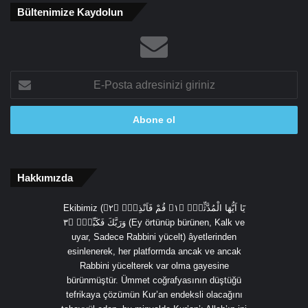
Bültenimize Kaydolun
E-
Posta
adresinizi
giriniz
Hakkımızda
Ekibimiz (يَٓا اَيُّهَا الْمُدَّثِّرُۙ ﴿١﴾ قُمْ فَاَنْذِرْۙ ﴿٢﴾
وَرَبَّكَ فَكَبِّرْۙ ﴿٣ (Ey örtünüp bürünen, Kalk ve
uyar, Sadece Rabbini yücelt) âyetlerinden
esinlenerek, her platformda ancak ve ancak
Rabbini yücelterek var olma gayesine
bürünmüştür. Ümmet coğrafyasının düştüğü
tefrikaya çözümün Kur’an endeksli olacağını