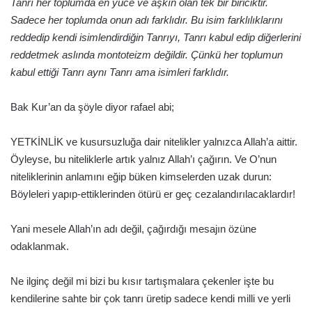
Tanrı her toplumda en yüce ve aşkın olan tek bir biriciktir.
Sadece her toplumda onun adı farklıdır. Bu isim farklılıklarını
reddedip kendi isimlendirdiğin Tanrıyı, Tanrı kabul edip diğerlerini
reddetmek aslında montoteizm değildir. Çünkü her toplumun
kabul ettiği Tanrı aynı Tanrı ama isimleri farklıdır.
Bak Kur’an da şöyle diyor rafael abi;
YETKİNLİK ve kusursuzluğa dair nitelikler yalnızca Allah’a aittir.
Öyleyse, bu niteliklerle artık yalnız Allah’ı çağırın. Ve O’nun
niteliklerinin anlamını eğip büken kimselerden uzak durun:
Böyleleri yapıp-ettiklerinden ötürü er geç cezalandırılacaklardır!
Yani mesele Allah’ın adı değil, çağırdığı mesajın özüne
odaklanmak.
Ne ilginç değil mi bizi bu kısır tartışmalara çekenler işte bu
kendilerine sahte bir çok tanrı üretip sadece kendi milli ve yerli