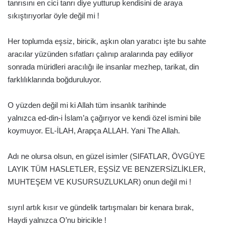
tanrısını en cici tanrı diye yutturup kendisini de araya
sıkıştırıyorlar öyle değil mi !
Her toplumda eşsiz, biricik, aşkın olan yaratıcı işte bu sahte
aracılar yüzünden sıfatları çalınıp aralarında pay ediliyor
sonrada müridleri aracılığı ile insanlar mezhep, tarikat, din
farklılıklarında boğduruluyor.
O yüzden değil mi ki Allah tüm insanlık tarihinde
yalnızca ed-din-i İslam’a çağırıyor ve kendi özel ismini bile
koymuyor. EL-İLAH, Arapça ALLAH. Yani The Allah.
Adı ne olursa olsun, en güzel isimler (SIFATLAR, ÖVGÜYE
LAYIK TÜM HASLETLER, EŞSİZ VE BENZERSİZLİKLER,
MUHTEŞEM VE KUSURSUZLUKLAR) onun değil mi !
sıyrıl artık kısır ve gündelik tartışmaları bir kenara bırak,
Haydi yalnızca O’nu biricikle !