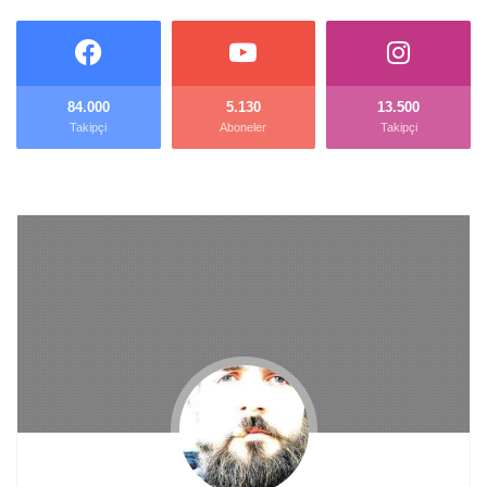
84.000
5.130
13.500
Takipçi
Aboneler
Takipçi