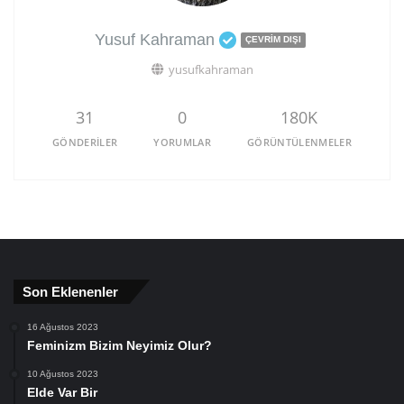
Yusuf Kahraman
ÇEVRIM DIŞI
yusufkahraman
31
0
180K
GÖNDERILER
YORUMLAR
GÖRÜNTÜLENMELER
Son Eklenenler
16 Ağustos 2023
Feminizm Bizim Neyimiz Olur?
10 Ağustos 2023
Elde Var Bir