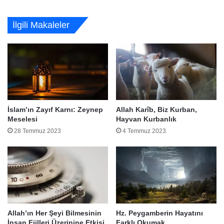
İlgili Makaleler
İslam’ın Zayıf Karnı: Zeynep
Allah Karîb, Biz Kurban,
Meselesi
Hayvan Kurbanlık
28 Temmuz 2023
4 Temmuz 2023
Allah’ın Her Şeyi Bilmesinin
Hz. Peygamberin Hayatını
İnsan Fiilleri Üzerinine Etkisi
Farklı Okumak