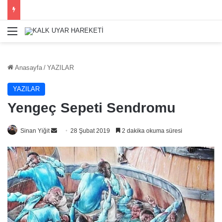
Menü
Anasayfa
/
YAZILAR
YAZILAR
Yengeç Sepeti Sendromu
Bir
Sinan Yiğit
28 Şubat 2019
2 dakika okuma süresi
e-
posta
göndermek