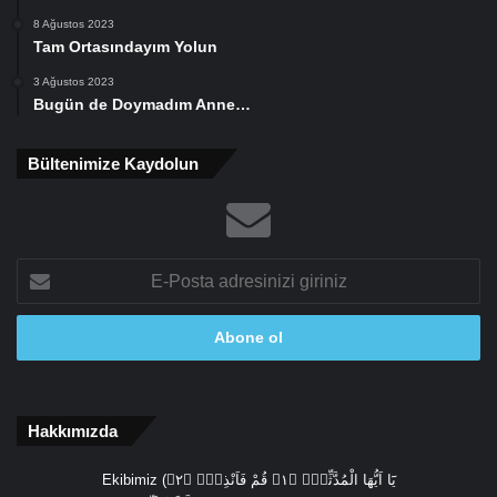
8 Ağustos 2023
Tam Ortasındayım Yolun
3 Ağustos 2023
Bugün de Doymadım Anne…
Bültenimize Kaydolun
E-
Posta
adresinizi
giriniz
Hakkımızda
Ekibimiz (يَٓا اَيُّهَا الْمُدَّثِّرُۙ ﴿١﴾ قُمْ فَاَنْذِرْۙ ﴿٢﴾