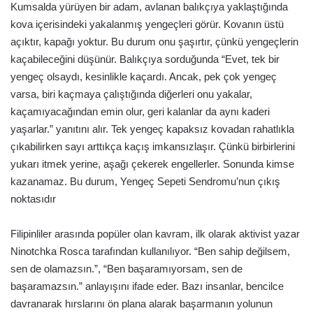
Kumsalda yürüyen bir adam, avlanan balıkçıya yaklaştığında
kova içerisindeki yakalanmış yengeçleri görür. Kovanın üstü
açıktır, kapağı yoktur. Bu durum onu şaşırtır, çünkü yengeçlerin
kaçabileceğini düşünür. Balıkçıya sorduğunda “Evet, tek bir
yengeç olsaydı, kesinlikle kaçardı. Ancak, pek çok yengeç
varsa, biri kaçmaya çalıştığında diğerleri onu yakalar,
kaçamıyacağından emin olur, geri kalanlar da aynı kaderi
yaşarlar.” yanıtını alır. Tek yengeç kapaksız kovadan rahatlıkla
çıkabilirken sayı arttıkça kaçış imkansızlaşır. Çünkü birbirlerini
yukarı itmek yerine, aşağı çekerek engellerler. Sonunda kimse
kazanamaz. Bu durum, Yengeç Sepeti Sendromu’nun çıkış
noktasıdır
Filipinliler arasında popüler olan kavram, ilk olarak aktivist yazar
Ninotchka Rosca tarafından kullanılıyor. “Ben sahip değilsem,
sen de olamazsın.”, “Ben başaramıyorsam, sen de
başaramazsın.” anlayışını ifade eder. Bazı insanlar, bencilce
davranarak hırslarını ön plana alarak başarmanın yolunun