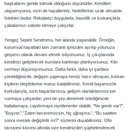
başkalarını geride tutmak olduğunu düşünürler. Kendileri
ulaşamıyorsa, sizin de hayalleriniz, hedefleriniz uzak olmalıdır.
İstekleri budur. Rekabetçi duygularla, hasetlik ve kıskançlıkla
çabalarınızı sabote etmeye çalışırlar.
Yengeç Sepeti Sendromu, her alanda yaşanabilir. Örneğin,
kurumsal hayattaki tam zamanlı işinizden ayrılıp yolunuza
girişimci olarak devam etmek istiyorsunuz. İş çıkışlarında
kendinizi geliştirecek kurslara katılmayı planlıyorsunuz. Kilo
vermeyi düşünüyorsunuz. Daha farklı, daha iyi şartlara
yöneldiğinizde, değişim yapmaya henüz hazır olmayan, korkan
kişilerin eleştirilerine maruz kalabilirsiniz. Kendi başarısızlık
korkularıyla, sizin başarılarınıza, gelişim olanaklarınıza ket
vurmaya çalışanlar; yeni bir şey denemek istediğinizde
baltalamaya, caydırmaya niyetlenenler olabilir. “Ne gerek var?”,
”Boşver.”,”Zaten beceremezsin, hiç uğraşma.”, “Bu saatten
sonra meslek değiştirilir mi?” sözlerini duyabilirsiniz. Ofis
tavsiyesi kisvesi altında size kendinizden şüphelendirecek