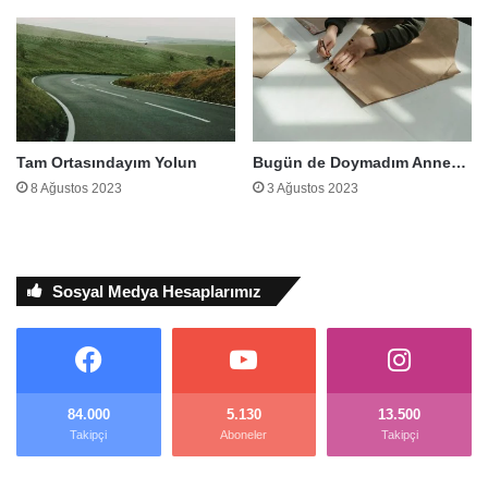
Tam Ortasındayım Yolun
Bugün de Doymadım Anne…
8 Ağustos 2023
3 Ağustos 2023
Sosyal Medya Hesaplarımız
84.000
5.130
13.500
Takipçi
Aboneler
Takipçi