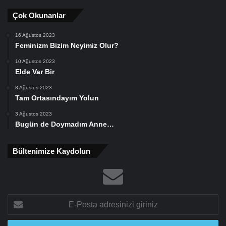
Çok Okunanlar
16 Ağustos 2023
Feminizm Bizim Neyimiz Olur?
10 Ağustos 2023
Elde Var Bir
8 Ağustos 2023
Tam Ortasındayım Yolun
3 Ağustos 2023
Bugün de Doymadım Anne…
Bültenimize Kaydolun
E-
Posta
adresinizi