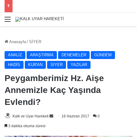
Menü
Anasayfa
/
SİYER
ANALİZ
ARAŞTIRMA
DENEMELER
GÜNDEM
HADİS
KUR'AN
SİYER
YAZILAR
Peygamberimiz Hz. Aişe
Annemizle Kaç Yaşında
Evlendi?
Bir
Kalk ve Uyar Hareketi
16 Haziran 2017
0
e-
3 dakika okuma süresi
posta