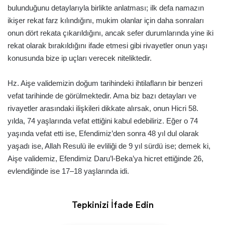
bulunduğunu detaylarıyla birlikte anlatması; ilk defa namazın
ikişer rekat farz kılındığını, mukim olanlar için daha sonraları
onun dört rekata çıkarıldığını, ancak sefer durumlarında yine iki
rekat olarak bırakıldığını ifade etmesi gibi rivayetler onun yaşı
konusunda bize ip uçları verecek niteliktedir.
Hz. Aişe validemizin doğum tarihindeki ihtilafların bir benzeri
vefat tarihinde de görülmektedir. Ama biz bazı detayları ve
rivayetler arasındaki ilişkileri dikkate alırsak, onun Hicri 58.
yılda, 74 yaşlarında vefat ettiğini kabul edebiliriz. Eğer o 74
yaşında vefat etti ise, Efendimiz’den sonra 48 yıl dul olarak
yaşadı ise, Allah Resulü ile evliliği de 9 yıl sürdü ise; demek ki,
Aişe validemiz, Efendimiz Daru’l-Beka’ya hicret ettiğinde 26,
evlendiğinde ise 17–18 yaşlarında idi.
Tepkinizi İfade Edin