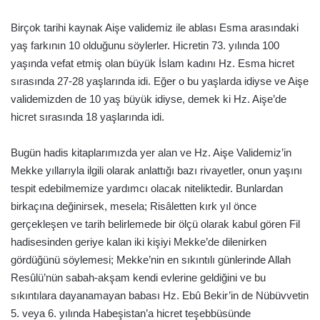
Birçok tarihi kaynak Aişe validemiz ile ablası Esma arasındaki
yaş farkının 10 olduğunu söylerler. Hicretin 73. yılında 100
yaşında vefat etmiş olan büyük İslam kadını Hz. Esma hicret
sırasında 27-28 yaşlarında idi. Eğer o bu yaşlarda idiyse ve Aişe
validemizden de 10 yaş büyük idiyse, demek ki Hz. Aişe’de
hicret sırasında 18 yaşlarında idi.
Bugün hadis kitaplarımızda yer alan ve Hz. Aişe Validemiz’in
Mekke yıllarıyla ilgili olarak anlattığı bazı rivayetler, onun yaşını
tespit edebilmemize yardımcı olacak niteliktedir. Bunlardan
birkaçına değinirsek, mesela; Risâletten kırk yıl önce
gerçekleşen ve tarih belirlemede bir ölçü olarak kabul gören Fil
hadisesinden geriye kalan iki kişiyi Mekke’de dilenirken
gördüğünü söylemesi; Mekke’nin en sıkıntılı günlerinde Allah
Resûlü’nün sabah-akşam kendi evlerine geldiğini ve bu
sıkıntılara dayanamayan babası Hz. Ebû Bekir’in de Nübüvvetin
5. veya 6. yılında Habeşistan’a hicret teşebbüsünde