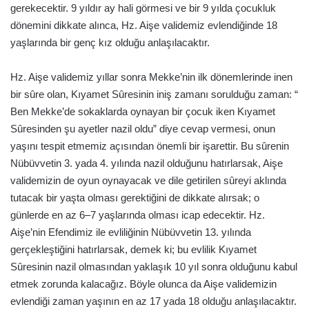
gerekecektir. 9 yıldır ay hali görmesi ve bir 9 yılda çocukluk
dönemini dikkate alınca, Hz. Aişe validemiz evlendiğinde 18
yaşlarında bir genç kız olduğu anlaşılacaktır.
Hz. Aişe validemiz yıllar sonra Mekke’nin ilk dönemlerinde inen
bir sûre olan, Kıyamet Sûresinin iniş zamanı sorulduğu zaman: “
Ben Mekke’de sokaklarda oynayan bir çocuk iken Kıyamet
Sûresinden şu ayetler nazil oldu” diye cevap vermesi, onun
yaşını tespit etmemiz açısından önemli bir işarettir. Bu sûrenin
Nübüvvetin 3. yada 4. yılında nazil olduğunu hatırlarsak, Aişe
validemizin de oyun oynayacak ve dile getirilen sûreyi aklında
tutacak bir yaşta olması gerektiğini de dikkate alırsak; o
günlerde en az 6–7 yaşlarında olması icap edecektir. Hz.
Aişe’nin Efendimiz ile evliliğinin Nübüvvetin 13. yılında
gerçekleştiğini hatırlarsak, demek ki; bu evlilik Kıyamet
Sûresinin nazil olmasından yaklaşık 10 yıl sonra olduğunu kabul
etmek zorunda kalacağız. Böyle olunca da Aişe validemizin
evlendiği zaman yaşının en az 17 yada 18 olduğu anlaşılacaktır.