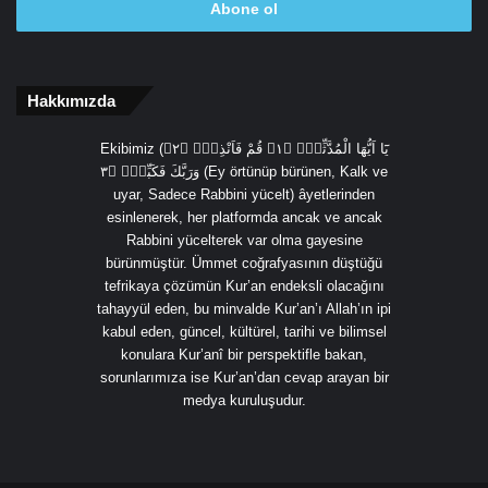
giriniz
Hakkımızda
Ekibimiz (يَٓا اَيُّهَا الْمُدَّثِّرُۙ ﴿١﴾ قُمْ فَاَنْذِرْۙ ﴿٢﴾
وَرَبَّكَ فَكَبِّرْۙ ﴿٣ (Ey örtünüp bürünen, Kalk ve
uyar, Sadece Rabbini yücelt) âyetlerinden
esinlenerek, her platformda ancak ve ancak
Rabbini yücelterek var olma gayesine
bürünmüştür. Ümmet coğrafyasının düştüğü
tefrikaya çözümün Kur’an endeksli olacağını
tahayyül eden, bu minvalde Kur’an’ı Allah’ın ipi
kabul eden, güncel, kültürel, tarihi ve bilimsel
konulara Kur’anî bir perspektifle bakan,
sorunlarımıza ise Kur’an’dan cevap arayan bir
medya kuruluşudur.