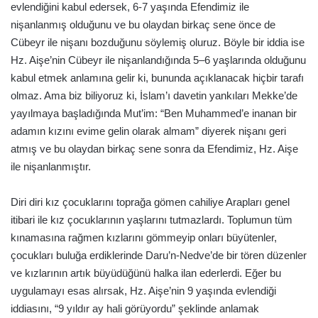
evlendiğini kabul edersek, 6-7 yaşında Efendimiz ile
nişanlanmış olduğunu ve bu olaydan birkaç sene önce de
Cübeyr ile nişanı bozduğunu söylemiş oluruz. Böyle bir iddia ise
Hz. Aişe’nin Cübeyr ile nişanlandığında 5–6 yaşlarında olduğunu
kabul etmek anlamına gelir ki, bununda açıklanacak hiçbir tarafı
olmaz. Ama biz biliyoruz ki, İslam’ı davetin yankıları Mekke’de
yayılmaya başladığında Mut’im: “Ben Muhammed’e inanan bir
adamın kızını evime gelin olarak almam” diyerek nişanı geri
atmış ve bu olaydan birkaç sene sonra da Efendimiz, Hz. Aişe
ile nişanlanmıştır.
Diri diri kız çocuklarını toprağa gömen cahiliye Arapları genel
itibari ile kız çocuklarının yaşlarını tutmazlardı. Toplumun tüm
kınamasına rağmen kızlarını gömmeyip onları büyütenler,
çocukları buluğa erdiklerinde Daru’n-Nedve’de bir tören düzenler
ve kızlarının artık büyüdüğünü halka ilan ederlerdi. Eğer bu
uygulamayı esas alırsak, Hz. Aişe’nin 9 yaşında evlendiği
iddiasını, “9 yıldır ay hali görüyordu” şeklinde anlamak