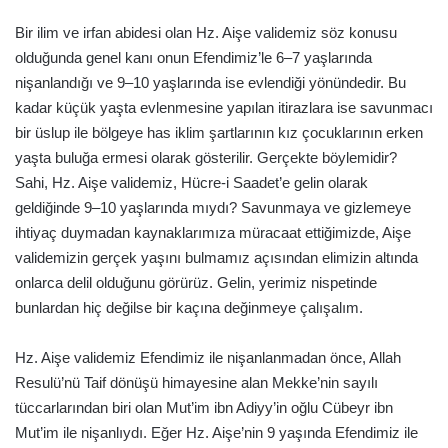
Bir ilim ve irfan abidesi olan Hz. Aişe validemiz söz konusu
olduğunda genel kanı onun Efendimiz’le 6–7 yaşlarında
nişanlandığı ve 9–10 yaşlarında ise evlendiği yönündedir. Bu
kadar küçük yaşta evlenmesine yapılan itirazlara ise savunmacı
bir üslup ile bölgeye has iklim şartlarının kız çocuklarının erken
yaşta buluğa ermesi olarak gösterilir. Gerçekte böylemidir?
Sahi, Hz. Aişe validemiz, Hücre-i Saadet’e gelin olarak
geldiğinde 9–10 yaşlarında mıydı? Savunmaya ve gizlemeye
ihtiyaç duymadan kaynaklarımıza müracaat ettiğimizde, Aişe
validemizin gerçek yaşını bulmamız açısından elimizin altında
onlarca delil olduğunu görürüz. Gelin, yerimiz nispetinde
bunlardan hiç değilse bir kaçına değinmeye çalışalım.
Hz. Aişe validemiz Efendimiz ile nişanlanmadan önce, Allah
Resulü’nü Taif dönüşü himayesine alan Mekke’nin sayılı
tüccarlarından biri olan Mut’im ibn Adiyy’in oğlu Cübeyr ibn
Mut’im ile nişanlıydı. Eğer Hz. Aişe’nin 9 yaşında Efendimiz ile