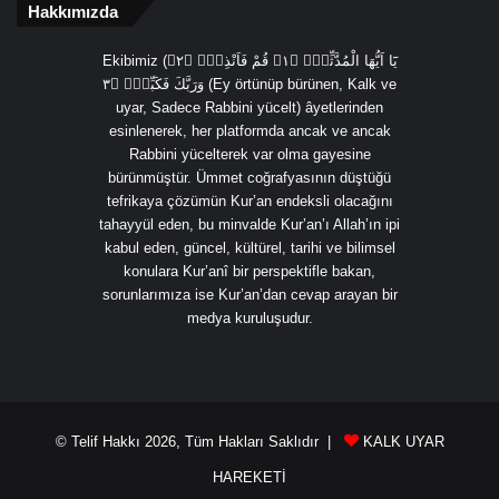
Hakkımızda
Ekibimiz (يَٓا اَيُّهَا الْمُدَّثِّرُۙ ﴿١﴾ قُمْ فَاَنْذِرْۙ ﴿٢﴾
وَرَبَّكَ فَكَبِّرْۙ ﴿٣ (Ey örtünüp bürünen, Kalk ve
uyar, Sadece Rabbini yücelt) âyetlerinden
esinlenerek, her platformda ancak ve ancak
Rabbini yücelterek var olma gayesine
bürünmüştür. Ümmet coğrafyasının düştüğü
tefrikaya çözümün Kur’an endeksli olacağını
tahayyül eden, bu minvalde Kur’an’ı Allah’ın ipi
kabul eden, güncel, kültürel, tarihi ve bilimsel
konulara Kur’anî bir perspektifle bakan,
sorunlarımıza ise Kur’an’dan cevap arayan bir
medya kuruluşudur.
© Telif Hakkı 2026, Tüm Hakları Saklıdır |
KALK UYAR
HAREKETİ