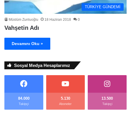
TÜRKİYE GÜNDEMİ
Müslüm Zunluoğlu
18 Haziran 2018
0
Vahşetin Adı
Devamını Oku »
Sosyal Medya Hesaplarımız
84.000
5.130
13.500
Takipçi
Aboneler
Takipçi