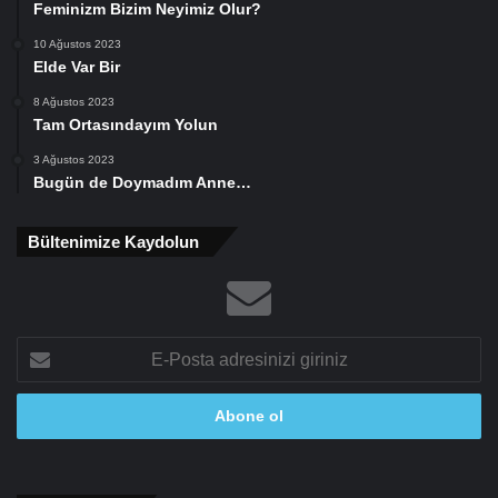
Feminizm Bizim Neyimiz Olur?
10 Ağustos 2023
Elde Var Bir
8 Ağustos 2023
Tam Ortasındayım Yolun
3 Ağustos 2023
Bugün de Doymadım Anne…
Bültenimize Kaydolun
E-
Posta
adresinizi
giriniz