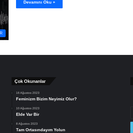
Devamını Oku »
R
Çok Okunanlar
16 Ağustos 2023
Feminizm Bizim Neyimiz Olur?
10 Ağustos 2023
E
Elde Var Bir
P
a
8 Ağustos 2023
gi
Tam Ortasındayım Yolun