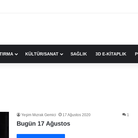
TIRMA
KÜLTÜR/SANAT
SAĞLIK
3D E-KİTAPLIK
P
Yeşim Mızrak Gemici
17 Ağustos 2020
1
Bugün 17 Ağustos