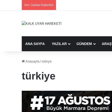
Son Dakika Haberleri
ANA SAYFA
YAZILAR
GÜNDEM
ARAŞ
Anasayfa
/
türkiye
türkiye