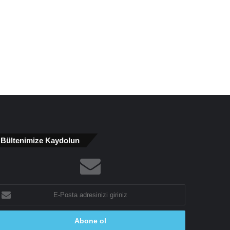
Bültenimize Kaydolun
-
osta
dresinizi
riniz