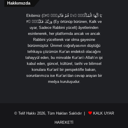
Hakkımızda
Ekibimiz (يَٓا اَيُّهَا الْمُدَّثِّرُۙ ﴿١﴾ قُمْ فَاَنْذِرْۙ ﴿٢﴾
وَرَبَّكَ فَكَبِّرْۙ ﴿٣ (Ey örtünüp bürünen, Kalk ve
uyar, Sadece Rabbini yücelt) âyetlerinden
esinlenerek, her platformda ancak ve ancak
Rabbini yücelterek var olma gayesine
bürünmüştür. Ümmet coğrafyasının düştüğü
tefrikaya çözümün Kur’an endeksli olacağını
tahayyül eden, bu minvalde Kur’an’ı Allah’ın ipi
kabul eden, güncel, kültürel, tarihi ve bilimsel
konulara Kur’anî bir perspektifle bakan,
sorunlarımıza ise Kur’an’dan cevap arayan bir
medya kuruluşudur.
© Telif Hakkı 2026, Tüm Hakları Saklıdır |
KALK UYAR
HAREKETİ