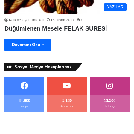
YAZILAR
Kalk ve Uyar Hareketi
16 Nisan 2017
0
Düğümlenen Mesele FELAK SURESİ
Devamını Oku »
Sosyal Medya Hesaplarımız
84.000
5.130
13.500
Takipçi
Aboneler
Takipçi