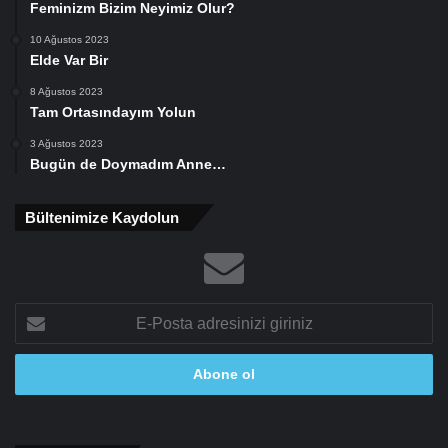
Feminizm Bizim Neyimiz Olur?
10 Ağustos 2023
Elde Var Bir
8 Ağustos 2023
Tam Ortasındayım Yolun
3 Ağustos 2023
Bugün de Doymadım Anne…
Bültenimize Kaydolun
E-
Posta
adresinizi
giriniz