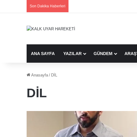
Son Dakika Haberleri
ANA SAYFA
YAZILAR
GÜNDEM
ARAŞ
Anasayfa
/
DİL
DİL