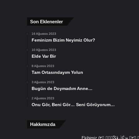
Son Eklenenler
16 Ağustos 2023
Feminizm Bizim Neyimiz Olur?
10 Ağustos 2023
Elde Var Bir
8 Ağustos 2023
Tam Ortasındayım Yolun
3 Ağustos 2023
Bugün de Doymadım Anne…
2 Ağustos 2023
Onu Gör, Beni Gör… Seni Görüyorum…
Hakkımızda
Ekibimiz (يَٓا اَيُّهَا الْمُدَّثِّرُۙ ﴿١﴾ قُمْ فَاَنْذِرْۙ ﴿٢﴾ وَرَبَّكَ فَكَبِّرْۙ ﴿٣ (Ey örtünüp bürünen, Kalk ve uyar, Sadece Rabbini yücelt) âyetlerinden