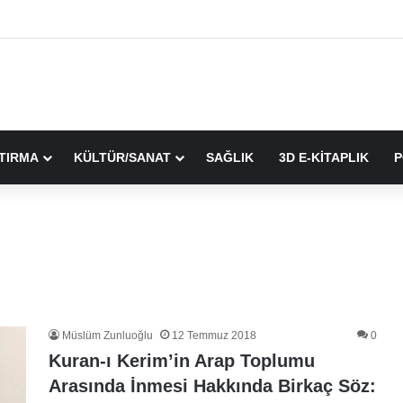
TIRMA
KÜLTÜR/SANAT
SAĞLIK
3D E-KİTAPLIK
P
Müslüm Zunluoğlu
12 Temmuz 2018
0
Kuran-ı Kerim’in Arap Toplumu
Arasında İnmesi Hakkında Birkaç Söz: