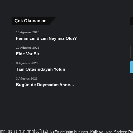
Çok Okunanlar
16 Ağustos 2023
Feminizm Bizim Neyimiz Olur?
10 Ağustos 2023
E
Elde Var Bir
P
a
8 Ağustos 2023
gi
Tam Ortasındayım Yolun
3 Ağustos 2023
Bugün de Doymadım Anne…