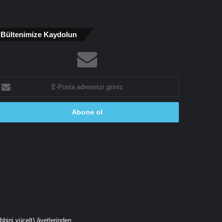
Bültenimize Kaydolun
-
osta
dresinizi
riniz