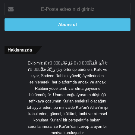
E-
Posta
adresinizi
giriniz
Hakkımızda
Ekibimiz (يَٓا اَيُّهَا الْمُدَّثِّرُۙ ﴿١﴾ قُمْ فَاَنْذِرْۙ ﴿٢﴾
وَرَبَّكَ فَكَبِّرْۙ ﴿٣ (Ey örtünüp bürünen, Kalk ve
uyar, Sadece Rabbini yücelt) âyetlerinden
esinlenerek, her platformda ancak ve ancak
Rabbini yücelterek var olma gayesine
bürünmüştür. Ümmet coğrafyasının düştüğü
tefrikaya çözümün Kur’an endeksli olacağını
tahayyül eden, bu minvalde Kur’an’ı Allah’ın ipi
kabul eden, güncel, kültürel, tarihi ve bilimsel
konulara Kur’anî bir perspektifle bakan,
sorunlarımıza ise Kur’an’dan cevap arayan bir
medya kuruluşudur.