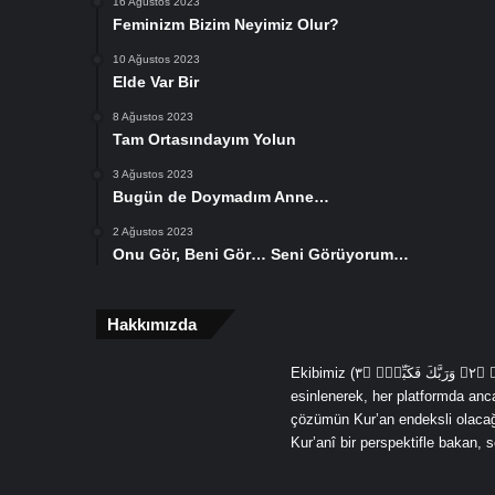
16 Ağustos 2023
Feminizm Bizim Neyimiz Olur?
10 Ağustos 2023
Elde Var Bir
8 Ağustos 2023
Tam Ortasındayım Yolun
3 Ağustos 2023
Bugün de Doymadım Anne…
2 Ağustos 2023
Onu Gör, Beni Gör… Seni Görüyorum…
Hakkımızda
Ekibimiz (يَٓا اَيُّهَا الْمُدَّثِّرُۙ ﴿١﴾ قُمْ فَاَنْذِرْۙ ﴿٢﴾ وَرَبَّكَ فَكَبِّرْۙ ﴿٣ (Ey örtünüp bürünen, Kalk ve uyar, Sadece Rabbini yücelt) âyetlerinden
esinlenerek, her platformda an
çözümün Kur’an endeksli olacağın
Kur’anî bir perspektifle bakan,