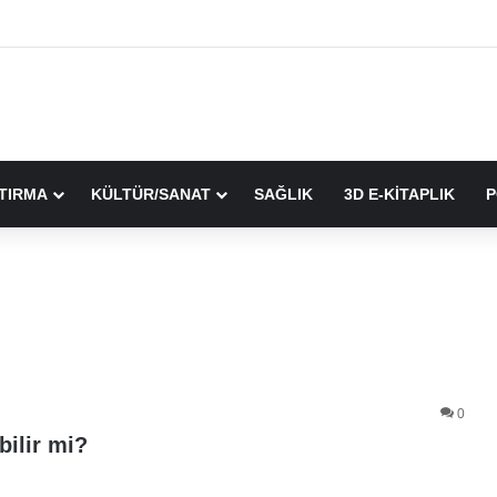
TIRMA
KÜLTÜR/SANAT
SAĞLIK
3D E-KİTAPLIK
P
0
bilir mi?