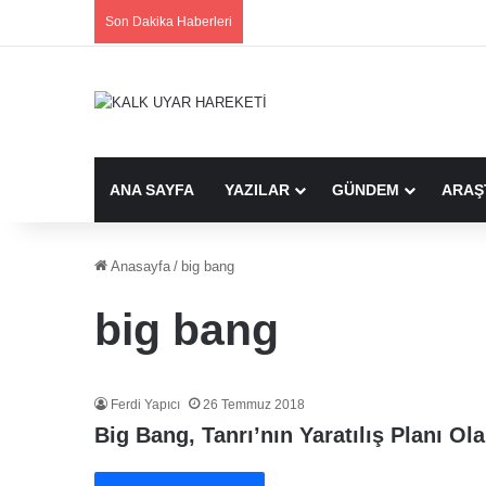
Son Dakika Haberleri
ANA SAYFA
YAZILAR
GÜNDEM
ARAŞ
Anasayfa
/
big bang
big bang
Ferdi Yapıcı
26 Temmuz 2018
Big Bang, Tanrı’nın Yaratılış Planı Ola