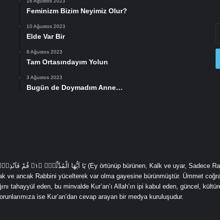
16 Ağustos 2023
Feminizm Bizim Neyimiz Olur?
10 Ağustos 2023
E
Elde Var Bir
P
a
8 Ağustos 2023
gi
Tam Ortasındayım Yolun
3 Ağustos 2023
Bugün de Doymadım Anne…
cak ve ancak Rabbini yücelterek var olma gayesine bürünmüştür. Ümmet coğra
ı tahayyül eden, bu minvalde Kur’an’ı Allah’ın ipi kabul eden, güncel, kültürel
 sorunlarımıza ise Kur’an’dan cevap arayan bir medya kuruluşudur.