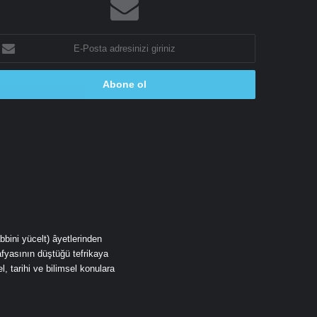
-
osta
dresinizi
riniz
fyasının düştüğü tefrikaya
, tarihi ve bilimsel konulara