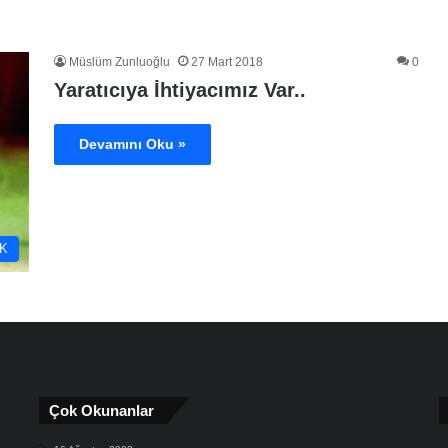
Müslüm Zunluoğlu
27 Mart 2018
0
Yaratıcıya İhtiyacımız Var..
Devamını Oku »
K
Çok Okunanlar