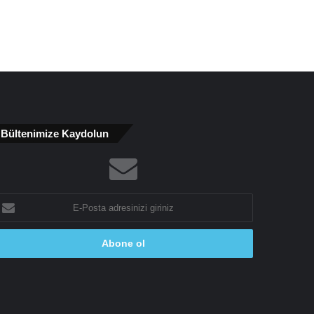
Bültenimize Kaydolun
-
osta
dresinizi
riniz