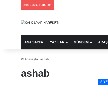
Son Dakika Haberleri
ANA SAYFA
YAZILAR
GÜNDEM
ARAŞ
Anasayfa
/
ashab
ashab
SİYE