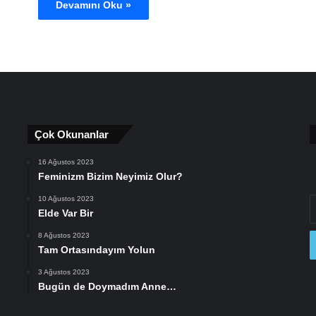
Devamını Oku »
Çok Okunanlar
16 Ağustos 2023
Feminizm Bizim Neyimiz Olur?
10 Ağustos 2023
E
Elde Var Bir
P
a
8 Ağustos 2023
gi
Tam Ortasındayım Yolun
3 Ağustos 2023
Bugün de Doymadım Anne…