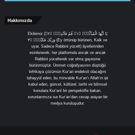
Hakkımızda
Ekibimiz (يَٓا اَيُّهَا الْمُدَّثِّرُۙ ﴿١﴾ قُمْ فَاَنْذِرْۙ ﴿٢﴾
وَرَبَّكَ فَكَبِّرْۙ ﴿٣ (Ey örtünüp bürünen, Kalk ve
uyar, Sadece Rabbini yücelt) âyetlerinden
esinlenerek, her platformda ancak ve ancak
Rabbini yücelterek var olma gayesine
bürünmüştür. Ümmet coğrafyasının düştüğü
tefrikaya çözümün Kur’an endeksli olacağını
tahayyül eden, bu minvalde Kur’an’ı Allah’ın ipi
kabul eden, güncel, kültürel, tarihi ve bilimsel
konulara Kur’anî bir perspektifle bakan,
sorunlarımıza ise Kur’an’dan cevap arayan bir
medya kuruluşudur.