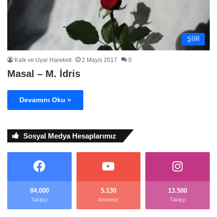
ŞİİR
Kalk ve Uyar Hareketi
2 Mayıs 2017
0
Masal – M. İdris
Devamını Oku »
Sosyal Medya Hesaplarımız
84.000
5.130
13.500
Takipçi
Aboneler
Takipçi