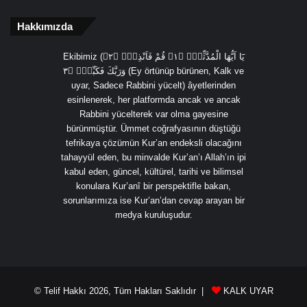
Hakkımızda
Ekibimiz (يَٓا اَيُّهَا الْمُدَّثِّرُۙ ﴿١﴾ قُمْ فَاَنْذِرْۙ ﴿٢﴾
وَرَبَّكَ فَكَبِّرْۙ ﴿٣ (Ey örtünüp bürünen, Kalk ve
uyar, Sadece Rabbini yücelt) âyetlerinden
esinlenerek, her platformda ancak ve ancak
Rabbini yücelterek var olma gayesine
bürünmüştür. Ümmet coğrafyasının düştüğü
tefrikaya çözümün Kur’an endeksli olacağını
tahayyül eden, bu minvalde Kur’an’ı Allah’ın ipi
kabul eden, güncel, kültürel, tarihi ve bilimsel
konulara Kur’anî bir perspektifle bakan,
sorunlarımıza ise Kur’an’dan cevap arayan bir
medya kuruluşudur.
© Telif Hakkı 2026, Tüm Hakları Saklıdır |
KALK UYAR