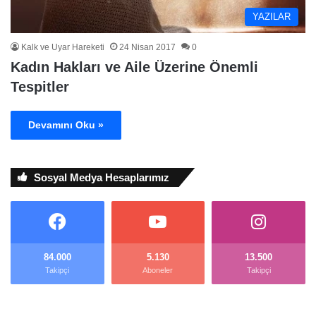
YAZILAR
Kalk ve Uyar Hareketi
24 Nisan 2017
0
Kadın Hakları ve Aile Üzerine Önemli
Tespitler
Devamını Oku »
Sosyal Medya Hesaplarımız
84.000
5.130
13.500
Takipçi
Aboneler
Takipçi