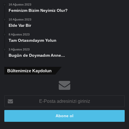
16 Ağustos 2023
Feminizm Bizim Neyimiz Olur?
10 Ağustos 2023
Elde Var Bir
8 Ağustos 2023
Tam Ortasındayım Yolun
3 Ağustos 2023
Bugün de Doymadım Anne…
Bültenimize Kaydolun
E-
Posta
adresinizi
giriniz