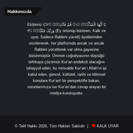
Hakkımızda
Ekibimiz (يَٓا اَيُّهَا الْمُدَّثِّرُۙ ﴿١﴾ قُمْ فَاَنْذِرْۙ ﴿٢﴾
وَرَبَّكَ فَكَبِّرْۙ ﴿٣ (Ey örtünüp bürünen, Kalk ve
uyar, Sadece Rabbini yücelt) âyetlerinden
esinlenerek, her platformda ancak ve ancak
Rabbini yücelterek var olma gayesine
bürünmüştür. Ümmet coğrafyasının düştüğü
tefrikaya çözümün Kur’an endeksli olacağını
tahayyül eden, bu minvalde Kur’an’ı Allah’ın ipi
kabul eden, güncel, kültürel, tarihi ve bilimsel
konulara Kur’anî bir perspektifle bakan,
sorunlarımıza ise Kur’an’dan cevap arayan bir
medya kuruluşudur.
© Telif Hakkı 2026, Tüm Hakları Saklıdır |
KALK UYAR