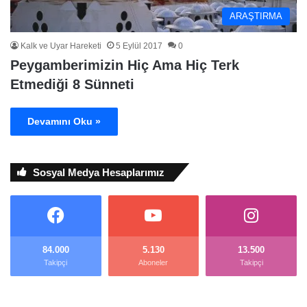
ARAŞTIRMA
Kalk ve Uyar Hareketi
5 Eylül 2017
0
Peygamberimizin Hiç Ama Hiç Terk
Etmediği 8 Sünneti
Devamını Oku »
Sosyal Medya Hesaplarımız
84.000
5.130
13.500
Takipçi
Aboneler
Takipçi