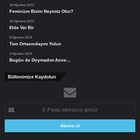
16 Ağustos 2023
Feminizm Bizim Neyimiz Olur?
10 Ağustos 2023
Elde Var Bir
8 Ağustos 2023
Tam Ortasındayım Yolun
3 Ağustos 2023
Bugün de Doymadım Anne…
Bültenimize Kaydolun
E-
Posta
adresinizi
giriniz