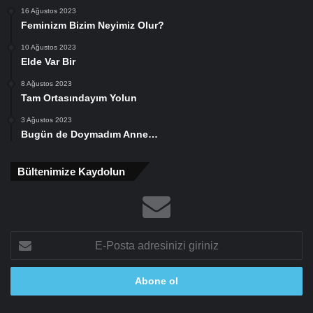
16 Ağustos 2023
Feminizm Bizim Neyimiz Olur?
10 Ağustos 2023
Elde Var Bir
8 Ağustos 2023
Tam Ortasındayım Yolun
3 Ağustos 2023
Bugün de Doymadım Anne…
Bültenimize Kaydolun
E-
Posta
adresinizi
giriniz