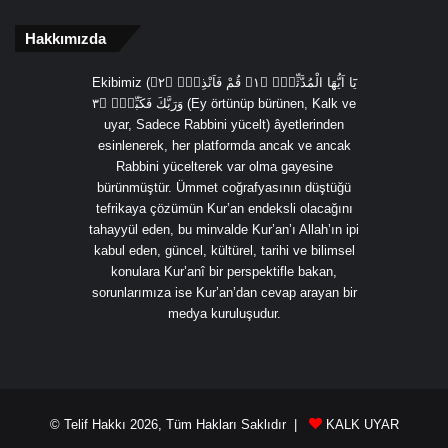
Hakkımızda
Ekibimiz (يَٓا اَيُّهَا الْمُدَّثِّرُۙ ﴿١﴾ قُمْ فَاَنْذِرْۙ ﴿٢﴾
وَرَبَّكَ فَكَبِّرْۙ ﴿٣ (Ey örtünüp bürünen, Kalk ve
uyar, Sadece Rabbini yücelt) âyetlerinden
esinlenerek, her platformda ancak ve ancak
Rabbini yücelterek var olma gayesine
bürünmüştür. Ümmet coğrafyasının düştüğü
tefrikaya çözümün Kur’an endeksli olacağını
tahayyül eden, bu minvalde Kur’an’ı Allah’ın ipi
kabul eden, güncel, kültürel, tarihi ve bilimsel
konulara Kur’anî bir perspektifle bakan,
sorunlarımıza ise Kur’an’dan cevap arayan bir
medya kuruluşudur.
© Telif Hakkı 2026, Tüm Hakları Saklıdır |
KALK UYAR