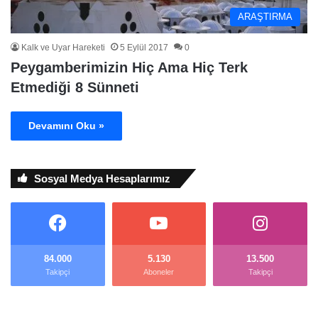
ARAŞTIRMA
Kalk ve Uyar Hareketi
5 Eylül 2017
0
Peygamberimizin Hiç Ama Hiç Terk
Etmediği 8 Sünneti
Devamını Oku »
Sosyal Medya Hesaplarımız
84.000
5.130
13.500
Takipçi
Aboneler
Takipçi