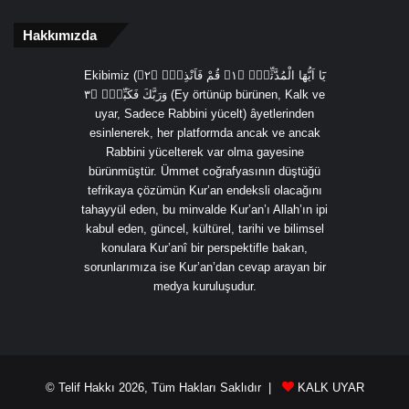
Hakkımızda
Ekibimiz (يَٓا اَيُّهَا الْمُدَّثِّرُۙ ﴿١﴾ قُمْ فَاَنْذِرْۙ ﴿٢﴾
وَرَبَّكَ فَكَبِّرْۙ ﴿٣ (Ey örtünüp bürünen, Kalk ve
uyar, Sadece Rabbini yücelt) âyetlerinden
esinlenerek, her platformda ancak ve ancak
Rabbini yücelterek var olma gayesine
bürünmüştür. Ümmet coğrafyasının düştüğü
tefrikaya çözümün Kur’an endeksli olacağını
tahayyül eden, bu minvalde Kur’an’ı Allah’ın ipi
kabul eden, güncel, kültürel, tarihi ve bilimsel
konulara Kur’anî bir perspektifle bakan,
sorunlarımıza ise Kur’an’dan cevap arayan bir
medya kuruluşudur.
© Telif Hakkı 2026, Tüm Hakları Saklıdır |
KALK UYAR