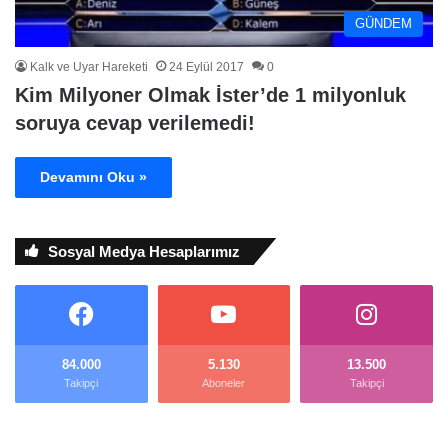
GÜNDEM
Kalk ve Uyar Hareketi
24 Eylül 2017
0
Kim Milyoner Olmak İster’de 1 milyonluk
soruya cevap verilemedi!
Devamını Oku »
Sosyal Medya Hesaplarımız
84.000
5.130
13.500
Takipçi
Aboneler
Takipçi