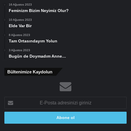
16 Ağustos 2023
Feminizm Bizim Neyimiz Olur?
10 Ağustos 2023
Elde Var Bir
8 Ağustos 2023
Tam Ortasındayım Yolun
3 Ağustos 2023
Bugün de Doymadım Anne…
Bültenimize Kaydolun
E-
Posta
adresinizi
giriniz