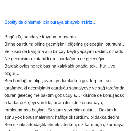
Spotify’da dinlemek için buraya tıklayabilirsiniz…
Bugün üç sandalye koydum masama
Birine oturdum; birine geçmişimi, diğerine geleceğimi oturttum…
Ve ikisini de karşıma alıp bir çay keyfi yapayım dedim, olmadı.
Ne geçmişim uzatabildi elini bardağıma ne geleceğim…
Bardak öylesine tek başına kalakaldı ortada; tek…hür…ve
özgür…
Ben bardağımı alıp çayımı yudumlarken göz kırptım, sol
tarafımda ki geçmişimin oturduğu sandalyeye ve sağ tarafımda
oturan geleceğime baktım göz ucuyla… İkisinde de konuşacak
o kadar çok şeyi vardı ki; bi ara ikisi de konuşmaya,
mırıldanmaya başladı. Sustum seyrettim onları… Baktım ki
sonu yok konuşmalarının; hafifçe öksürdüm, bi dakka dedim.
Ben sizinle arkadaşlık etmek isterken, siz karmaşa çıkarmaya