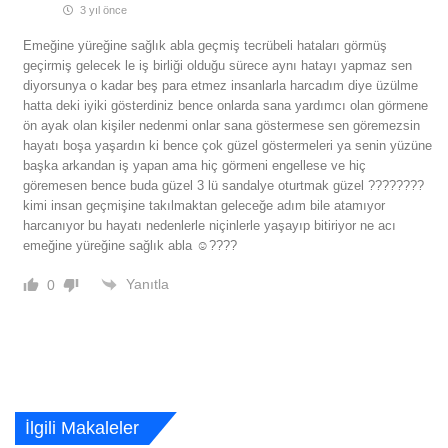
3 yıl önce
Emeğine yüreğine sağlık abla geçmiş tecrübeli hataları görmüş
geçirmiş gelecek le iş birliği olduğu sürece aynı hatayı yapmaz sen
diyorsunya o kadar beş para etmez insanlarla harcadım diye üzülme
hatta deki iyiki gösterdiniz bence onlarda sana yardımcı olan görmene
ön ayak olan kişiler nedenmi onlar sana göstermese sen göremezsin
hayatı boşa yaşardın ki bence çok güzel göstermeleri ya senin yüzüne
başka arkandan iş yapan ama hiç görmeni engellese ve hiç
göremesen bence buda güzel 3 lü sandalye oturtmak güzel ????????
kimi insan geçmişine takılmaktan geleceğe adım bile atamıyor
harcanıyor bu hayatı nedenlerle niçinlerle yaşayıp bitiriyor ne acı
emeğine yüreğine sağlık abla ☺️????
Yanıtla
0
İlgili Makaleler