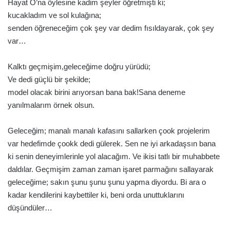
Hayat O’na öylesine kadim şeyler öğretmişti ki;
kucakladım ve sol kulağına;
senden öğreneceğim çok şey var dedim fısıldayarak, çok şey
var…
Kalktı geçmişim,geleceğime doğru yürüdü;
Ve dedi güçlü bir şekilde;
model olacak birini arıyorsan bana bak!Sana deneme
yanılmalarım örnek olsun.
Geleceğim; manalı manalı kafasını sallarken çook projelerim
var hedefimde çookk dedi gülerek. Sen ne iyi arkadaşsın bana
ki senin deneyimlerinle yol alacağım. Ve ikisi tatlı bir muhabbete
daldılar. Geçmişim zaman zaman işaret parmağını sallayarak
geleceğime; sakın şunu şunu şunu yapma diyordu. Bi ara o
kadar kendilerini kaybettiler ki, beni orda unuttuklarını
düşündüler…