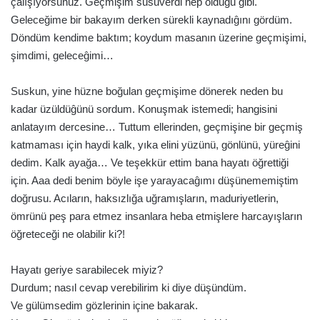
çalışıyorsunuz. Geçmişim susuverdi hep olduğu gibi.
Geleceğime bir bakayım derken sürekli kaynadıĝını gördüm.
Döndüm kendime baktım; koydum masanın üzerine geçmişimi,
şimdimi, geleceĝimi…
Suskun, yine hüzne boğulan geçmişime dönerek neden bu
kadar üzüldüĝünü sordum. Konuşmak istemedi; hangisini
anlatayım dercesine… Tuttum ellerinden, geçmişine bir geçmiş
katmaması için haydi kalk, yıka elini yüzünü, gönlünü, yüreĝini
dedim. Kalk ayağa… Ve teşekkür ettim bana hayatı öğrettiği
için. Aaa dedi benim böyle işe yarayacaĝımı düşünememiştim
doğrusu. Acıların, haksızlığa uğramışların, maduriyetlerin,
ömrünü peş para etmez insanlara heba etmişlere harcayışların
öğreteceği ne olabilir ki?!
Hayatı geriye sarabilecek miyiz?
Durdum; nasıl cevap verebilirim ki diye düşündüm.
Ve gülümsedim gözlerinin içine bakarak.