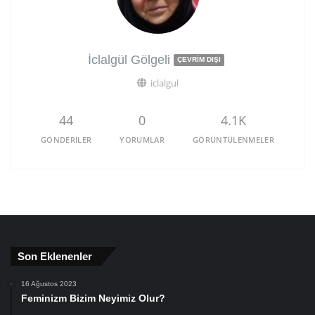
İclalgül Gölgeli
ÇEVRIM DIŞI
iclalgul
44
0
4.1K
GÖNDERILER
YORUMLAR
GÖRÜNTÜLENMELER
Son Eklenenler
16 Ağustos 2023
Feminizm Bizim Neyimiz Olur?