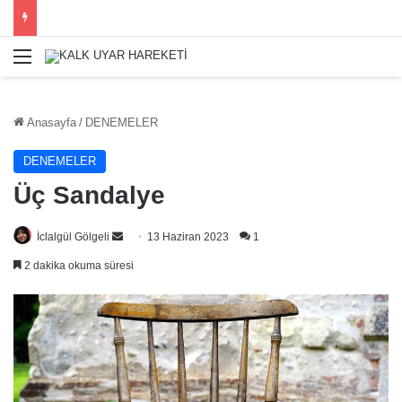
Menü
Anasayfa
/
DENEMELER
DENEMELER
Üç Sandalye
Bir
İclalgül Gölgeli
13 Haziran 2023
1
e-
2 dakika okuma süresi
posta
göndermek