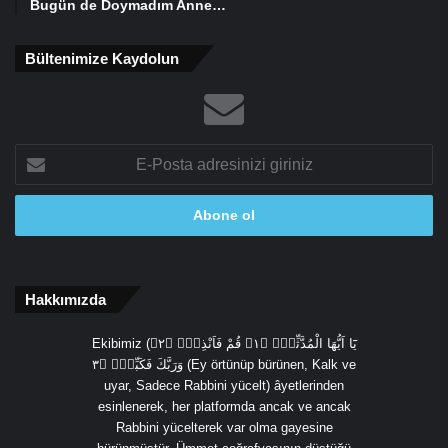
Bugün de Doymadım Anne…
Bültenimize Kaydolun
E-
Posta
adresinizi
giriniz
Hakkımızda
Ekibimiz (يَٓا اَيُّهَا الْمُدَّثِّرُۙ ﴿١﴾ قُمْ فَاَنْذِرْۙ ﴿٢﴾
وَرَبَّكَ فَكَبِّرْۙ ﴿٣ (Ey örtünüp bürünen, Kalk ve
uyar, Sadece Rabbini yücelt) âyetlerinden
esinlenerek, her platformda ancak ve ancak
Rabbini yücelterek var olma gayesine