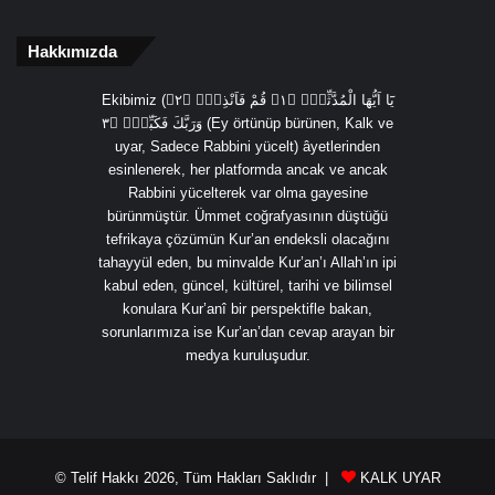
Hakkımızda
Ekibimiz (يَٓا اَيُّهَا الْمُدَّثِّرُۙ ﴿١﴾ قُمْ فَاَنْذِرْۙ ﴿٢﴾
وَرَبَّكَ فَكَبِّرْۙ ﴿٣ (Ey örtünüp bürünen, Kalk ve
uyar, Sadece Rabbini yücelt) âyetlerinden
esinlenerek, her platformda ancak ve ancak
Rabbini yücelterek var olma gayesine
bürünmüştür. Ümmet coğrafyasının düştüğü
tefrikaya çözümün Kur’an endeksli olacağını
tahayyül eden, bu minvalde Kur’an’ı Allah’ın ipi
kabul eden, güncel, kültürel, tarihi ve bilimsel
konulara Kur’anî bir perspektifle bakan,
sorunlarımıza ise Kur’an’dan cevap arayan bir
medya kuruluşudur.
© Telif Hakkı 2026, Tüm Hakları Saklıdır |
KALK UYAR