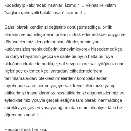
kucaklayıp kaldıracak insanlar lâzımdır … Velhasıl-ı kelam
“sağlam şahsiyetli hakikî insan” lâzımdır!…
Şahsî olarak kendimizi değiştirip dönüştürmedikçe, bir’lik
olmanın ve bütünleşmenin önemini idrak edemedikce, duygu ve
düşüncelerimizi dengelemenin/ nötürleşmenin yani
kutbiyetsizleşmenin değerini deneyimleyerek hissedemedikçe,
bu dünya hayatının geçici ve sahte bir oyun hatta bir rüya
olduğunu idrak edemedikçe, saf sevgi’nin ve salt iyiliğin üzerine
hiçbir şey eklemedikçe, yargıdan/ etiketlemelerden/
tanımlamalardan/ ötekileştirmelerden/ komplekslerden
sıyrılmadıkça ve her ne yaşıyorsak kendi ellerimizle yapıp
ettiklerimiz/ inandıklarımız/ hissettiklerimiz/ düşündüklerimiz ve
eylediklerimiz yoluyla gerçekleştiğine tam olarak inanmadıkça
sürekli aynı şeyleri yaşayacağımızdan emin olmalıyız tã ki biz
öğrenene kadar!!!…
Hesabî olmak her kişi,