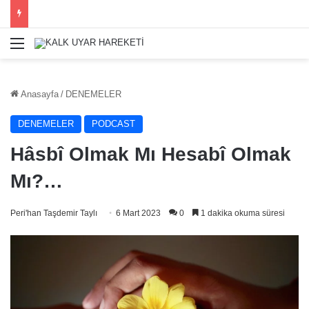
Menü
Anasayfa
/
DENEMELER
DENEMELER
PODCAST
Hâsbî Olmak Mı Hesabî Olmak
Mı?…
Peri'han Taşdemir Taylı
6 Mart 2023
0
1 dakika okuma süresi