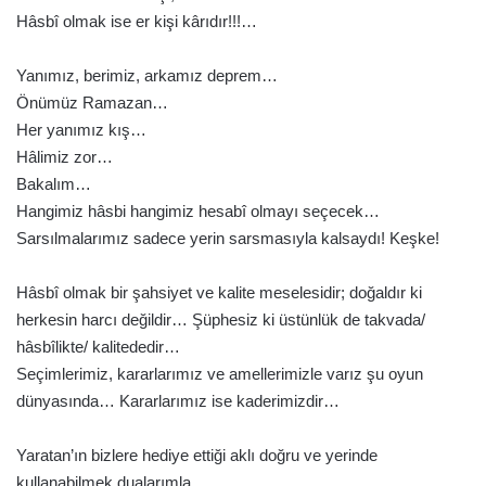
Hâsbî olmak ise er kişi kârıdır!!!…
Yanımız, berimiz, arkamız deprem…
Önümüz Ramazan…
Her yanımız kış…
Hâlimiz zor…
Bakalım…
Hangimiz hâsbi hangimiz hesabî olmayı seçecek…
Sarsılmalarımız sadece yerin sarsmasıyla kalsaydı! Keşke!
Hâsbî olmak bir şahsiyet ve kalite meselesidir; doğaldır ki
herkesin harcı değildir… Şüphesiz ki üstünlük de takvada/
hâsbîlikte/ kalitededir…
Seçimlerimiz, kararlarımız ve amellerimizle varız şu oyun
dünyasında… Kararlarımız ise kaderimizdir…
Yaratan’ın bizlere hediye ettiği aklı doğru ve yerinde
kullanabilmek dualarımla…