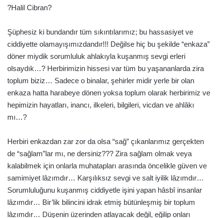
?Halil Cibran?
Şüphesiz ki bundandır tüm sıkıntılarımız; bu hassasiyet ve
ciddiyette olamayışımızdandır!!! Değilse hiç bu şekilde “enkaza”
döner miydik sorumluluk ahlakıyla kuşanmış sevgi erleri
olsaydık…? Herbirimizin hissesi var tüm bu yaşananlarda zira
toplum biziz… Sadece o binalar, şehirler midir yerle bir olan
enkaza hatta harabeye dönen yoksa toplum olarak herbirimiz ve
hepimizin hayatları, inancı, ilkeleri, bilgileri, vicdan ve ahlâkı
mı…?
Herbiri enkazdan zar zor da olsa “sağ” çıkanlarımız gerçekten
de “sağlam”lar mı, ne dersiniz??? Zira sağlam olmak veya
kalabilmek için onlarla muhatapları arasında öncelikle güven ve
samimiyet lâzımdır… Karşılıksız sevgi ve salt iyilik lâzımdır…
Sorumluluğunu kuşanmış ciddiyetle işini yapan hâsbî insanlar
lâzımdır… Bir’lik bilincini idrak etmiş bütünleşmiş bir toplum
lâzımdır… Düşenin üzerinden atlayacak değil, eğilip onları