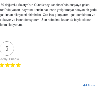
lı, 60 doğumlu Malatya'nın Gündüzbey kasabası'nda dünyaya gelen,
esi'nde yapan, hayatını kendini ve insan yetiştirmeye adayan bir garip
ok insan hikayeleri biriktirdim. Çok iniş çıkışlarım, çok duraklarım ve
an okuyor ve insan dokuyorum. Son nefesime kadar da böyle olacak
erimi iletiyorum.
5
deriyi Puanla
Giriş