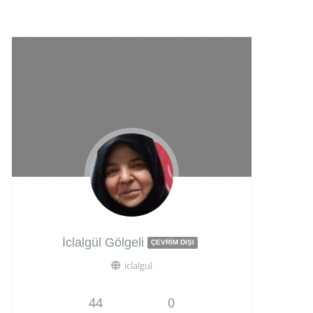
İclalgül Gölgeli
ÇEVRIM DIŞI
iclalgul
44
0