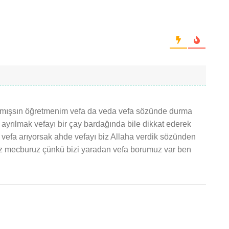
yazmışsın öğretmenim vefa da veda vefa sözünde durma
yrılmak vefayı bir çay bardağında bile dikkat ederek
 vefa arıyorsak ahde vefayı biz Allaha verdik sözünden
iz mecburuz çünkü bizi yaradan vefa borumuz var ben