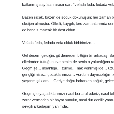
katlanmış sayfaları arasından; “vefada feda, fedada vefa
Bazen sıcak, bazen de soğuk dokunuşun; her zaman ba
oksijen olmuştur. Öfkeli, kaygılı, ters zamanlarımda seri
de bana sımsıcak bir dost oldun.
Vefada feda, fedada vefa olduk birbirimize…
Gel desem geldiğin, git demeden bittiğin bir arkadaş. 
ellerimden tuttuğunu ve benim de senin o yakıcılığına
Geçmişe… insanlığa… zulme… hak yenilmişliğe… üzünt
gençliğimize… çocuklarımıza… vurdum duymazlığımıza
yaşanmışlıklara… Geriye doğru bakarken soğuk, gelec
Geçmişte yaşadıklarımızı nasıl bertaraf ederiz, nasıl telâ
zarar vermeden bir hayat sunulur, nasıl dur denilir y
sevgili arkadaşım yanımda…