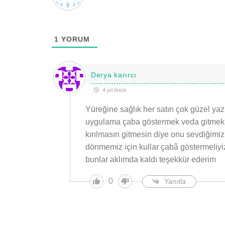
1
YORUM
Derya karırcı
4 yıl önce
Yüreğine sağlık her satırı çok güzel 
uygulama çaba göstermek veda gitmek a
kırılmasın gitmesin diye onu sevdiğimiz
dönmemiz için kullar çabâ göstermeliy
bunlar aklımda kaldı teşekkür ederim
0
Yanıtla