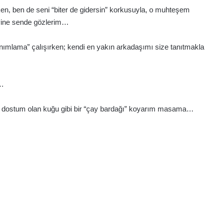
en, ben de seni “biter de gidersin” korkusuyla, o muhteşem
 yine sende gözlerim…
anımlama” çalışırken; kendi en yakın arkadaşımı size tanıtmakla
z…
akın dostum olan kuğu gibi bir “çay bardağı” koyarım masama…