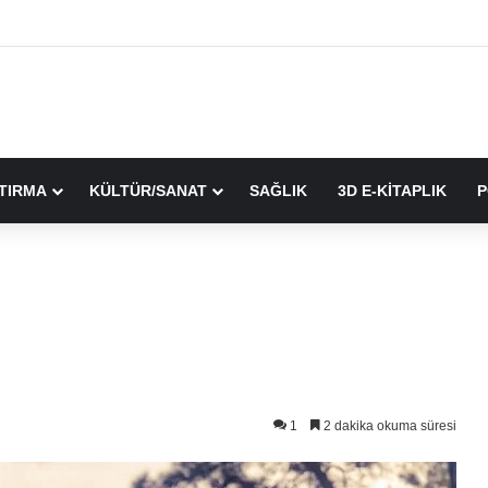
TIRMA
KÜLTÜR/SANAT
SAĞLIK
3D E-KİTAPLIK
P
1
2 dakika okuma süresi