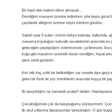
Bir hayli oldu kalemi elime almayalı…
Demliğimi masanın üzerine indirirken; orta boylu güzel b
çaydanlık altlığının üzerine inişini izlerken gördüm.
Sabah saat 9 suları; evimin bahçe katında, balkonda, ağu
masama koyduğum kahvaltı nevalelerinin arasında en ç
geleceğimi paylaştığım; kirlenmesine, çizilmesine, b
kuğu gibi masamın üzerinde duran sevdiğim, hayat ark
takılı verdi gözlerim.
Kim bilir kaç yıllık bir birlikteliğim var seninle diye ge
gelen bir fısıltı ile yüz mimiklerim arasında hoşça b
İlk tanışıklığım ne zamandı acaba? dedim. Hatırlayam
Çocukluğumda çok da buluştuğumu söyleyemem. Çocukları
ilk okul yıllarıma dayanıyordur tanışıklığım. O gün bugün