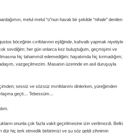
ardağımın, melul melul “o”nun havalı bir şekilde “nihale” denilen
stos böceğinin cırıltılarının eşliğinde, kahvaltı yapmak niyetiyle
ok sevdiğim; her gün onlarca kez buluştuğum, geçmişimi ve
ozulmasına hiç tahammül edemediğim; hayatımda hiç kırmadığım;
adaşım, vazgeçilmezim. Masanın üzerinde en asil duruşuyla
çti içimden; sessiz ve sözsüz mırıltılarımı dinlerken, yüreğimden
ir paylaşma geçti… Tebessüm…
adım.
n onunla çok fazla vakit geçirilmesine izin verilmezdi. Belki
 dür hiç terk etmedik birbirimizi ve şu söz geldi zihnimin