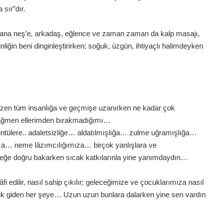
 sır”dır.
na neş’e, arkadaş, eğlence ve zaman zaman da kalp masajı,
nliğin beni dinginleştirirken; soğuk, üzgün, ihtiyaçlı halimdeyken
Bazen tüm insanlığa ve geçmişe uzanırken ne kadar çok
 rağmen ellerimden bırakmadığımı…
ülere.. adaletsizliğe… aldatılmışlığa… zulme uğramışlığa…
… neme lâzımcılığımıza… birçok yanlışlara ve
eğe doğru bakarken sıcak katkılarınla yine yanımdaydın…
fi edilir, nasıl sahip çıkılır; geleceğimize ve çocuklarımıza nasıl
amuk giden her şeye… Uzun uzun bunlara dalarken yine sen vardın