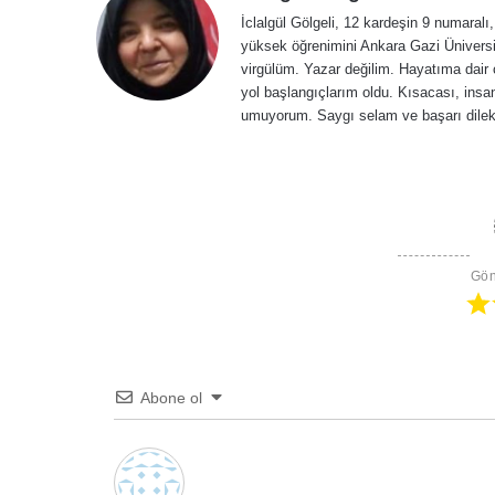
İclalgül Gölgeli, 12 kardeşin 9 numara
yüksek öğrenimini Ankara Gazi Üniversit
virgülüm. Yazar değilim. Hayatıma dair ç
yol başlangıçlarım oldu. Kısacası, ins
umuyorum. Saygı selam ve başarı dilekl
Gön
Abone ol