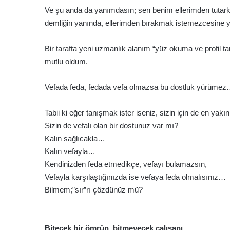
Ve şu anda da yanımdasın; sen benim ellerimden tutark
demliğin yanında, ellerimden bırakmak istemezcesine
Bir tarafta yeni uzmanlık alanım “yüz okuma ve profil t
mutlu oldum.
Vefada feda, fedada vefa olmazsa bu dostluk yürüme
Tabii ki eğer tanışmak ister iseniz, sizin için de en y
Sizin de vefalı olan bir dostunuz var mı?
Kalın sağlıcakla…
Kalın vefayla…
Kendinizden feda etmedikçe, vefayı bulamazsın,
Vefayla karşılaştığınızda ise vefaya feda olmalısınız…
Bilmem;”sır”rı çözdünüz mü?
Bitecek bir ömrün, bitmeyecek çalışanı…