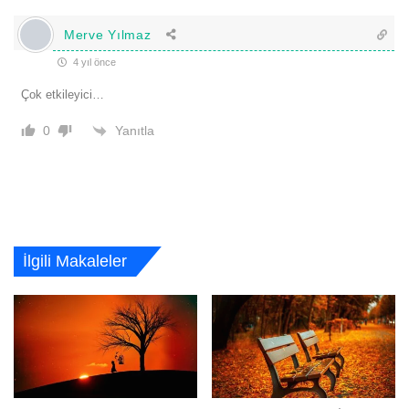
Merve Yılmaz
4 yıl önce
Çok etkileyici…
Yanıtla
0
İlgili Makaleler