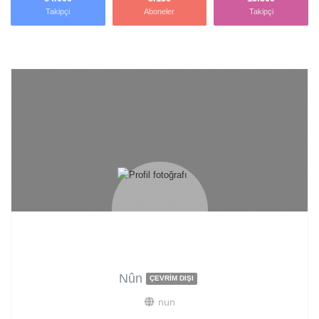
Takipçi
Aboneler
Takipçi
Nûn
ÇEVRIM DIŞI
nun