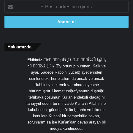
E-
Posta
adresinizi
giriniz
Hakkımızda
Ekibimiz (يَٓا اَيُّهَا الْمُدَّثِّرُۙ ﴿١﴾ قُمْ فَاَنْذِرْۙ ﴿٢﴾
وَرَبَّكَ فَكَبِّرْۙ ﴿٣ (Ey örtünüp bürünen, Kalk ve
uyar, Sadece Rabbini yücelt) âyetlerinden
esinlenerek, her platformda ancak ve ancak
Rabbini yücelterek var olma gayesine
bürünmüştür. Ümmet coğrafyasının düştüğü
tefrikaya çözümün Kur’an endeksli olacağını
tahayyül eden, bu minvalde Kur’an’ı Allah’ın ipi
kabul eden, güncel, kültürel, tarihi ve bilimsel
konulara Kur’anî bir perspektifle bakan,
sorunlarımıza ise Kur’an’dan cevap arayan bir
medya kuruluşudur.