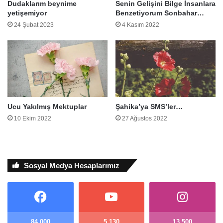
Dudaklarım beynime
Senin Gelişini Bilge İnsanlara
yetişemiyor
Benzetiyorum Sonbahar…
24 Şubat 2023
4 Kasım 2022
Ucu Yakılmış Mektuplar
Şahika’ya SMS’ler…
10 Ekim 2022
27 Ağustos 2022
Sosyal Medya Hesaplarımız
84.000
5.130
13.500