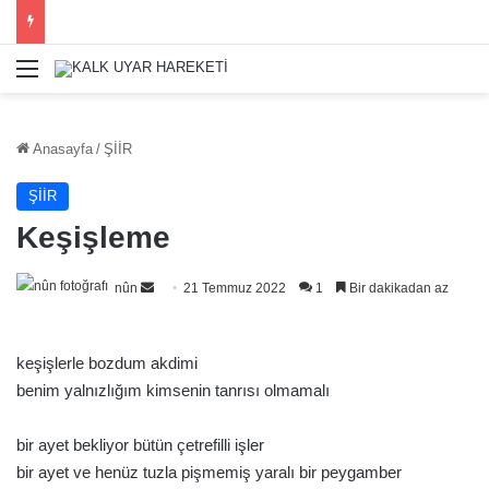
Menü
Anasayfa
/
ŞİİR
ŞİİR
Keşişleme
Bir
nûn
21 Temmuz 2022
1
Bir dakikadan az
e-
posta
keşişlerle bozdum akdimi
göndermek
benim yalnızlığım kimsenin tanrısı olmamalı
bir ayet bekliyor bütün çetrefilli işler
bir ayet ve henüz tuzla pişmemiş yaralı bir peygamber