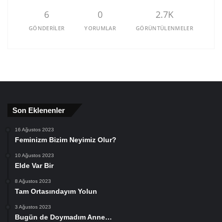
6
0
2.7K
GÖNDERILER
YORUMLAR
GÖRÜNTÜLENMELER
Son Eklenenler
16 Ağustos 2023
Feminizm Bizim Neyimiz Olur?
10 Ağustos 2023
Elde Var Bir
8 Ağustos 2023
Tam Ortasındayım Yolun
3 Ağustos 2023
Bugün de Doymadım Anne…