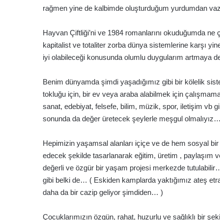
rağmen yine de kalbimde oluşturduğum yurdumdan v
Hayvan Çiftliği’ni ve 1984 romanlarını okuduğumda ne
kapitalist ve totaliter zorba dünya sistemlerine karşı
iyi olabileceği konusunda olumlu duygularım artmaya
Benim dünyamda şimdi yaşadığımız gibi bir kölelik sis
tokluğu için, bir ev veya araba alabilmek için çalışmamal
sanat, edebiyat, felsefe, bilim, müzik, spor, iletişim vb
sonunda da değer üretecek şeylerle meşgul olmalıyız
Hepimizin yaşamsal alanları içiçe ve de hem sosyal bir 
edecek şekilde tasarlanarak eğitim, üretim , paylaşım ve
değerli ve özgür bir yaşam projesi merkezde tutulabilir… B
gibi belki de… ( Eskiden kamplarda yaktığımız ateş etrafı
daha da bir cazip geliyor şimdiden… )
Çocuklarımızın özgün, rahat, huzurlu ve sağlıklı bir şek