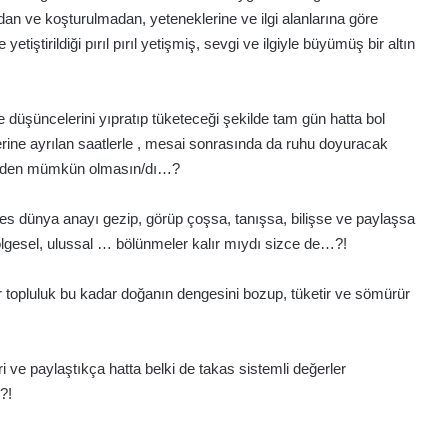
madan ve koşturulmadan, yeteneklerine ve ilgi alanlarına göre
tiştirildiği pırıl pırıl yetişmiş, sevgi ve ilgiyle büyümüş bir altın
e düşüncelerini yıpratıp tüketeceği şekilde tam gün hatta bol
üzerine ayrılan saatlerle , mesai sonrasında da ruhu doyuracak
 neden mümkün olmasın/dı…?
kes dünya anayı gezip, görüp çoşsa, tanışsa, bilişse ve paylaşsa
 bölgesel, ulussal … bölünmeler kalır mıydı sizce de…?!
r topluluk bu kadar doğanın dengesini bozup, tüketir ve sömürür
ri ve paylaştıkça hatta belki de takas sistemli değerler
?!