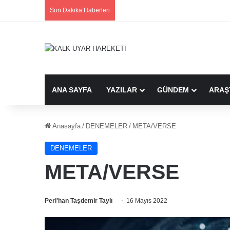
Son Dakika Haberleri
ANA SAYFA
YAZILAR
GÜNDEM
ARAŞ
Anasayfa
/
DENEMELER
/
META/VERSE
DENEMELER
META/VERSE
Peri'han Taşdemir Taylı
16 Mayıs 2022