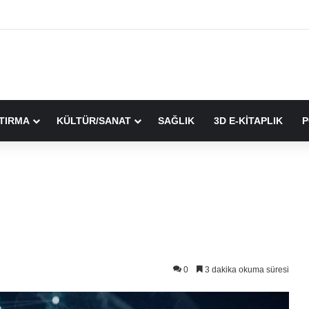
TIRMA
KÜLTÜR/SANAT
SAĞLIK
3D E-KİTAPLIK
P
0
3 dakika okuma süresi