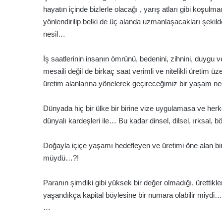
hayatın içinde bizlerle olacağı , yarış atları gibi koşul
yönlendirilip belki de üç alanda uzmanlaşacakları şekilde ye
nesil…
İş saatlerinin insanın ömrünü, bedenini, zihnini, duygu v
mesaili değil de birkaç saat verimli ve nitelikli üretim 
üretim alanlarına yönelerek geçireceğimiz bir yaşam
Dünyada hiç bir ülke bir birine vize uygulamasa ve her
dünyalı kardeşleri ile… Bu kadar dinsel, dilsel, ırksal,
Doğayla içiçe yaşamı hedefleyen ve üretimi öne alan bi
müydü…?!
Paranın şimdiki gibi yüksek bir değer olmadığı, ürettikle
yaşandıkça kapital böylesine bir numara olabilir miydi…
…