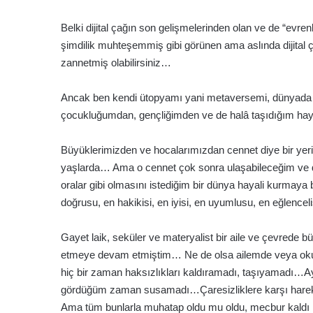
Belki dijital çağın son gelişmelerinden olan ve de “evren
şimdilik muhteşemmiş gibi görünen ama aslında dijital ça
zannetmiş olabilirsiniz…
Ancak ben kendi ütopyamı yani metaversemi, dünyada i
çocukluğumdan, gençliğimden ve de halâ taşıdığım hay
Büyüklerimizden ve hocalarımızdan cennet diye bir yer
yaşlarda… Ama o cennet çok sonra ulaşabileceğim ve d
oralar gibi olmasını istediğim bir dünya hayali kurmaya 
doğrusu, en hakikisi, en iyisi, en uyumlusu, en eğlencel
Gayet laik, seküler ve materyalist bir aile ve çevred
etmeye devam etmiştim… Ne de olsa ailemde veya ok
hiç bir zaman haksızlıkları kaldıramadı, taşıyamadı…Ay
gördüğüm zaman susamadı…Çaresizliklere karşı hareke
Ama tüm bunlarla muhatap oldu mu oldu, mecbur kaldı mı