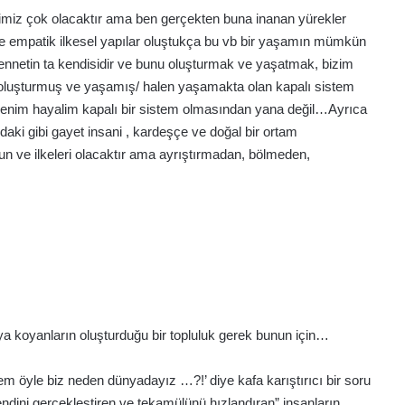
imiz çok olacaktır ama ben gerçekten buna inanan yürekler
 ve empatik ilkesel yapılar oluştukça bu vb bir yaşamın mümkün
netin ta kendisidir ve bunu oluşturmak ve yaşatmak, bizim
ı oluşturmuş ve yaşamış/ halen yaşamakta olan kapalı sistem
ma benim hayalim kapalı bir sistem olmasından yana değil…Ayrıca
daki gibi gayet insani , kardeşçe ve doğal bir ortam
n ve ilkeleri olacaktır ama ayrıştırmadan, bölmeden,
a koyanların oluşturduğu bir topluluk gerek bunun için…
m öyle biz neden dünyadayız …?!’ diye kafa karıştırıcı bir soru
dini gerçekleştiren ve tekamülünü hızlandıran” insanların