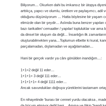
Biliyorum… Okurken dahi bu imkansız bir ütopya diyen
arttıkça, yapıcı ve olumlu, üretken ve paylaşımcı, adil
olduğunu düşünüyorum … Hatta böylesine bir yaşam cen
elimizde olan bir şeydir… Aslında buna benzer yapılar
bazı tarikatler/ cemaatler / yapılar/ topluluklar var a
da dinsel bir oluşum da değil… İnsanlığın ilk zamanların
oluşturabilmekten yana…Toplumun elbette ki kural, kanu
parçalamadan, dışlamadan ve aşağılamadan…
Hani bir gerçek vardır ya cânı gönülden inandığım…:
1+1=2 değil 11 eder…
1+1+1= 3 değil 111 eder…
1+1+1+1= 4 değil 1111 eder…
Ancak savundukları doğruya yüreklerini tastamam ortay
En nihayetinde ‘burası bir cennet yurdu olacaksa , made
da hücum etmiyor değil hani… Amma ve lâkin “kendi ken