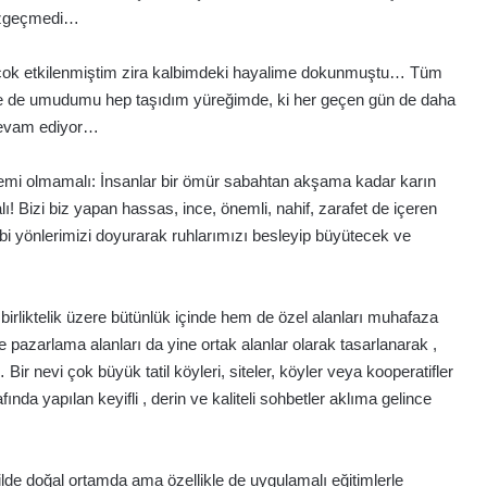
azgeçmedi…
 çok etkilenmiştim zira kalbimdeki hayalime dokunmuştu… Tüm
 yine de umudumu hep taşıdım yüreğimde, ki her geçen gün de daha
 devam ediyor…
temi olmamalı: İnsanlar bir ömür sabahtan akşama kadar karın
ı! Bizi biz yapan hassas, ince, önemli, nahif, zarafet de içeren
 gibi yönlerimizi doyurarak ruhlarımızı besleyip büyütecek ve
…
birliktelik üzere bütünlük içinde hem de özel alanları muhafaza
 pazarlama alanları da yine ortak alanlar olarak tasarlanarak ,
ir nevi çok büyük tatil köyleri, siteler, köyler veya kooperatifler
nda yapılan keyifli , derin ve kaliteli sohbetler aklıma gelince
ilde doğal ortamda ama özellikle de uygulamalı eğitimlerle