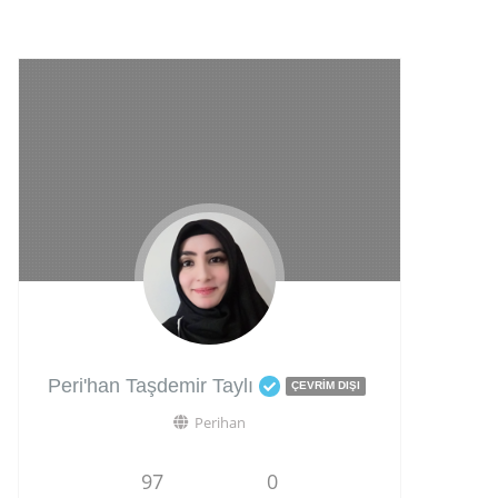
Peri'han Taşdemir Taylı
ÇEVRIM DIŞI
Perihan
97
0