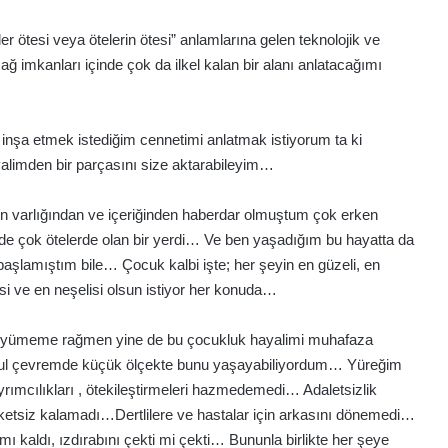
ler ötesi veya ötelerin ötesi” anlamlarına gelen teknolojik ve
ğ imkanları içinde çok da ilkel kalan bir alanı anlatacağımı
nşa etmek istediğim cennetimi anlatmak istiyorum ta ki
alimden bir parçasını size aktarabileyim…
in varlığından ve içeriğinden haberdar olmuştum çok erken
e çok ötelerde olan bir yerdi… Ve ben yaşadığım bu hayatta da
başlamıştım bile… Çocuk kalbi işte; her şeyin en güzeli, en
isi ve en neşelisi olsun istiyor her konuda…
e büyümeme rağmen yine de bu çocukluk hayalimi muhafaza
ul çevremde küçük ölçekte bunu yaşayabiliyordum… Yüreğim
rımcılıkları , ötekileştirmeleri hazmedemedi… Adaletsizlik
tsiz kalamadı…Dertlilere ve hastalar için arkasını dönemedi…
 kaldı, ızdırabını çekti mi çekti… Bununla birlikte her şeye