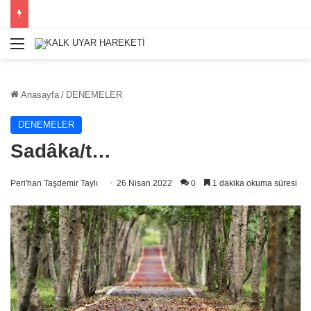
Menü
Anasayfa
/
DENEMELER
DENEMELER
Sadâka/t…
Peri'han Taşdemir Taylı
26 Nisan 2022
0
1 dakika okuma süresi