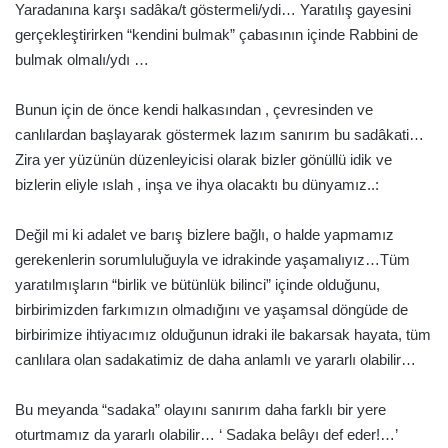
Yaradanına karşı sadâka/t göstermeli/ydi… Yaratılış gayesini
gerçekleştirirken “kendini bulmak” çabasının içinde Rabbini de
bulmak olmalı/ydı …
Bunun için de önce kendi halkasından , çevresinden ve
canlılardan başlayarak göstermek lazım sanırım bu sadâkati…
Zira yer yüzünün düzenleyicisi olarak bizler gönüllü idik ve
bizlerin eliyle ıslah , inşa ve ihya olacaktı bu dünyamız..:
Değil mi ki adalet ve barış bizlere bağlı, o halde yapmamız
gerekenlerin sorumluluğuyla ve idrakinde yaşamalıyız…Tüm
yaratılmışların “birlik ve bütünlük bilinci” içinde olduğunu,
birbirimizden farkımızın olmadığını ve yaşamsal döngüde de
birbirimize ihtiyacımız olduğunun idraki ile bakarsak hayata, tüm
canlılara olan sadakatimiz de daha anlamlı ve yararlı olabilir…
Bu meyanda “sadaka” olayını sanırım daha farklı bir yere
oturtmamız da yararlı olabilir… ‘ Sadaka belâyı def eder!…’