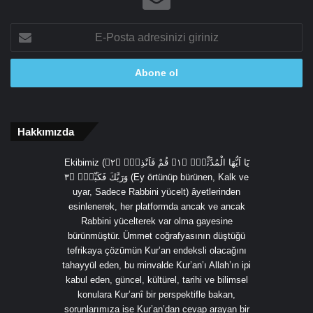
E-
Posta
adresinizi
giriniz
Hakkımızda
Ekibimiz (يَٓا اَيُّهَا الْمُدَّثِّرُۙ ﴿١﴾ قُمْ فَاَنْذِرْۙ ﴿٢﴾
وَرَبَّكَ فَكَبِّرْۙ ﴿٣ (Ey örtünüp bürünen, Kalk ve
uyar, Sadece Rabbini yücelt) âyetlerinden
esinlenerek, her platformda ancak ve ancak
Rabbini yücelterek var olma gayesine
bürünmüştür. Ümmet coğrafyasının düştüğü
tefrikaya çözümün Kur’an endeksli olacağını
tahayyül eden, bu minvalde Kur’an’ı Allah’ın ipi
kabul eden, güncel, kültürel, tarihi ve bilimsel
konulara Kur’anî bir perspektifle bakan,
sorunlarımıza ise Kur’an’dan cevap arayan bir