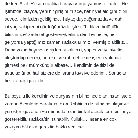
derken Allah Resul’ü galiba buraya vurgu yapmış olmalı… Her
işimizde, olayda, yeni bir girişimimizde, her niyet aldığımız bir
şeyde, içimizden geldiğinde, ihtiyaç duyduğumuzda ve dahi
ihtiyaç sahiplerini gördüğümüzde işte o “birlik ve bütünlük
bilincimize” sadâkat göstererek elimizden her ne ile, ne
geliyorsa yaptığımız zaman sadakalarımızı vermiş olabiliriz…
Daha yolun başında girişilen bu olumlu, yapıcı ve iyi niyetin
oluşturduğu enerji, bereket ve rahmet ile de işlerin yolunda
gitmesi pek mümkündür elbette… Kendimin de titizlikle
uyguladığı bu hali sizlere de ısrarla tavsiye ederim . Sonuçları
her zaman güzeldir…
Bu boyutu ile kendinin ve dünyasının bilincinde olan insan işte o
zaman Alemlerin Yaratıcısı olan Rabbinin de bilincine ulaşır ve
yürekten güvenen ve minnettar olan bir kul olarak tam teslimiyet
gösterebilir, sadâka/tini sunabilir. Kulluk… İnsana en çok
yakışan hâl olsa gerektir, hakkı verilirse …