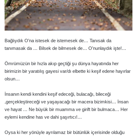
Bağlıydık O’na istesek de istemesek de… Tanısak da
tanımasak da … Bilsek de bilmesek de… O’nunlaydık işte!…
Ömrümüzün bir hızla akıp geçtiği şu dünya hayatında her
birimizin bir yaratılış gayesi var/dı elbette ki keşif edene hayırlar
olsun…
İnsanın kendi kendini keşif edeceği, bulacağı, bileceği
,gerçekleştireceği ve yaşayacağı bir macera bizimkisi… İnsan
ve hayat … Ne büyük bir muamma ve girift bir bulmaca… Her
eylemi kendine has ve dahi şaşırtıcı!…
Oysa ki her yönüyle ayrılamaz bir bütünlük içerisinde olduğu